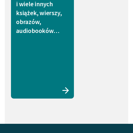
i wiele innych
książek, wierszy,
obrazów,
audiobooków…