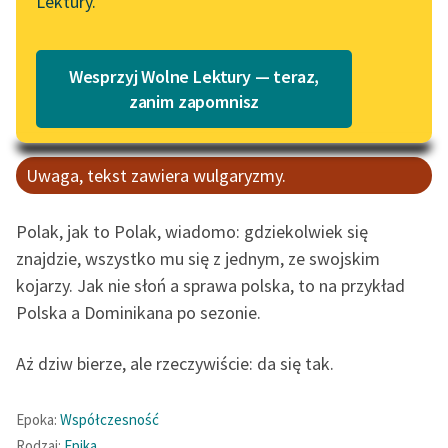
Lektury.
Katalog
Blog
0:00:00
– 0:34:07
Katalog w formacie PDF
Czas do końca: 0:34:07
Wesprzyj Wolne Lektury — teraz,
Lektury szkolne i klasyka
zanim zapomnisz
literatury do słuchania dla
uczennic i uczniów z
niepełnosprawnościami
Uwaga, tekst zawiera wulgaryzmy.
E-kolekcja lektur
Polak, jak to Polak, wiadomo: gdziekolwiek się
szkolnych i literatury do
znajdzie, wszystko mu się z jednym, ze swojskim
słuchania dla uczennic i
uczniów z
kojarzy. Jak nie słoń a sprawa polska, to na przykład
niepełnosprawnościami
Polska a Dominikana po sezonie.
Feministyczne inspiracje.
Aż dziw bierze, ale rzeczywiście: da się tak.
Popularyzacja
skandynawskiej literatury
feministycznej
Epoka:
Współczesność
Rodzaj:
Epika