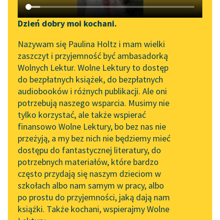
Katalog DAISY
Zgłoś brak utworu
Podkasty o książkach
Dzień dobry moi kochani.
Aktualności
Narzędzia
Nazywam się Paulina Holtz i mam wielki
zaszczyt i przyjemność być ambasadorką
„Prokurator Alicja Horn”
Mapa Wolnych Lektur
Wolnych Lektur. Wolne Lektury to dostęp
do słuchania
pobierz audiobook
do bezpłatnych książek, do bezpłatnych
Leśmianator
audiobooków i różnych publikacji. Ale oni
Byliśmy częścią AI Impact
pobierz książkę
potrzebują naszego wsparcia. Musimy nie
Przewodnik dla piszących i
Lab
tylko korzystać, ale także wspierać
czytających
finansowo Wolne Lektury, bo bez nas nie
Zapraszamy na spotkanie
przeżyją, a my bez nich nie będziemy mieć
online z tłumaczkami
czytaj online
dostępu do fantastycznej literatury, do
literatury skandynawskiej
API
potrzebnych materiałów, które bardzo
Spotkanie z Katarzyną
OAI-PMH
często przydają się naszym dzieciom w
Czyta:
Krzysztof Szczepaniak
, reż.
Szymon Orfin
Tunkiel w Oslo
szkołach albo nam samym w pracy, albo
Widget Wolnych Lektur
po prostu do przyjemności, jaką dają nam
102. lata temu zmarł
1×
książki. Także kochani, wspierajmy Wolne
Przypisy
Joseph Conrad