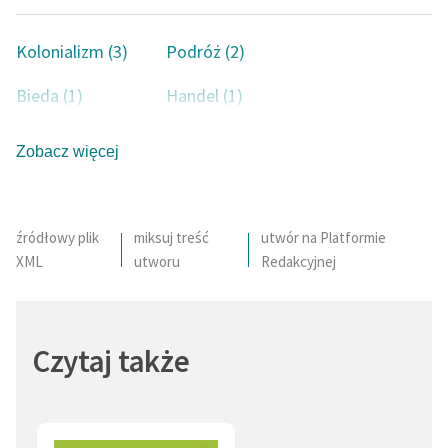
Kolonializm (3)
Podróż (2)
Bieda (1)
Handel (1)
Bogactwo (1)
Ksiądz (1)
Zobacz więcej
Pozycja społeczna (1)
Polak (1)
Ciało (1)
Smutek (1)
źródłowy plik
miksuj treść
utwór na Platformie
XML
utworu
Redakcyjnej
Obcy (1)
Teatr (1)
Polska (1)
Obraz świata (1)
Czytaj także
Seks (1)
Władza (1)