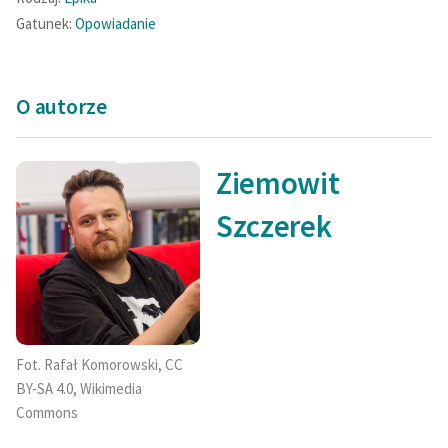
Ręce pełne poezji
Gatunek:
Opowiadanie
Kolekcje edukacyjne
twórców przechodzących
do domeny publicznej,
O autorze
lektur szkolnych oraz
Starego Testamentu
Ziemowit
Odkurzamy bohaterów
Szczerek
Szkoła Poezji Wolnych
Lektur
O nas
Kontakt
Fot. Rafał Komorowski, CC
O projekcie
BY-SA 4.0, Wikimedia
Commons
Zespół