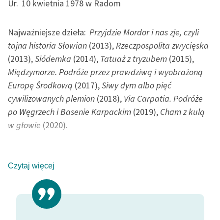
Ur.
10 kwietnia 1978 w Radom
Zasady wykorzystania
Najważniejsze dzieła:
Przyjdzie Mordor i nas zje, czyli
Wolnych Lektur
tajna historia Słowian
(2013),
Rzeczpospolita zwycięska
Logotypy
(2013),
Siódemka
(2014),
Tatuaż z tryzubem
(2015),
Międzymorze. Podróże przez prawdziwą i wyobrażoną
Materiały promocyjne
Europę Środkową
(2017),
Siwy dym albo pięć
Polityka prywatności
cywilizowanych plemion
(2018),
Via Carpatia. Podróże
Regulamin biblioteki
po Węgrzech i Basenie Karpackim
(2019),
Cham z kulą
w głowie
(2020).
Dane fundacji i
sprawozdania finansowe
Dziennikarz, podróżnik i pisarz (przedstawiciel stylu
Regulamin darowizn
Czytaj więcej
gonzo), a także tłumacz. Uzyskał wykształcenie
Informacja o treściach
prawnicze oraz politologiczne. Otrzymał liczne
wrażliwych
wyróżnienia za dokonania dziennikarsko-literackie,
m.in.: Paszport Polityki (2013), dwie nominacje do
Deklaracja dostępności