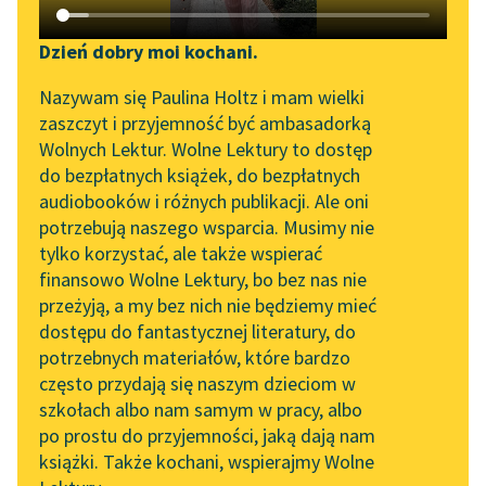
Katalog DAISY
Zgłoś brak utworu
Podkasty o książkach
Dzień dobry moi kochani.
Aktualności
Narzędzia
Nazywam się Paulina Holtz i mam wielki
zaszczyt i przyjemność być ambasadorką
„Prokurator Alicja Horn”
Mapa Wolnych Lektur
Wolnych Lektur. Wolne Lektury to dostęp
do słuchania
pobierz książkę
do bezpłatnych książek, do bezpłatnych
Leśmianator
audiobooków i różnych publikacji. Ale oni
Byliśmy częścią AI Impact
potrzebują naszego wsparcia. Musimy nie
Przewodnik dla piszących i
Lab
tylko korzystać, ale także wspierać
czytających
czytaj online
finansowo Wolne Lektury, bo bez nas nie
Zapraszamy na spotkanie
przeżyją, a my bez nich nie będziemy mieć
online z tłumaczkami
dostępu do fantastycznej literatury, do
literatury skandynawskiej
API
Pocałunki
potrzebnych materiałów, które bardzo
Plaża w nocy
Spotkanie z Katarzyną
OAI-PMH
często przydają się naszym dzieciom w
Tunkiel w Oslo
szkołach albo nam samym w pracy, albo
Wybrzeże
Widget Wolnych Lektur
po prostu do przyjemności, jaką dają nam
102. lata temu zmarł
Syreny
książki. Także kochani, wspierajmy Wolne
Przypisy
Joseph Conrad
Morze i niebo