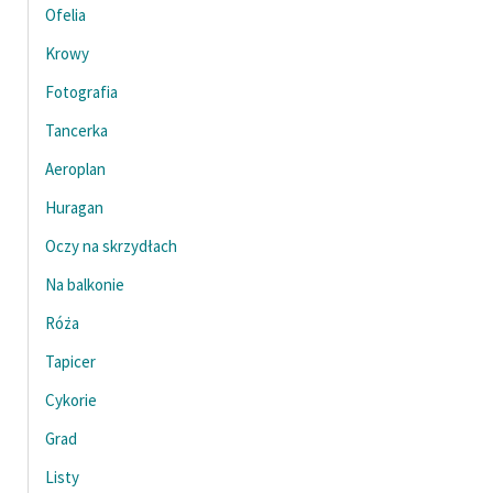
Ofelia
Zasady wykorzystania
Krowy
Wolnych Lektur
Fotografia
Logotypy
Tancerka
Materiały promocyjne
Aeroplan
Polityka prywatności
Huragan
Oczy na skrzydłach
Regulamin biblioteki
Na balkonie
Dane fundacji i
sprawozdania finansowe
Róża
Tapicer
Regulamin darowizn
Cykorie
Informacja o treściach
wrażliwych
Grad
Deklaracja dostępności
Listy