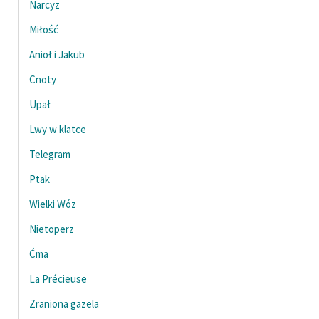
Narcyz
Ręce pełne poezji
Miłość
Kolekcje edukacyjne
twórców przechodzących
Anioł i Jakub
do domeny publicznej,
Cnoty
lektur szkolnych oraz
Upał
Starego Testamentu
Lwy w klatce
Odkurzamy bohaterów
Telegram
Szkoła Poezji Wolnych
Lektur
Ptak
Wielki Wóz
O nas
Nietoperz
Kontakt
Ćma
O projekcie
La Précieuse
Zespół
Zraniona gazela