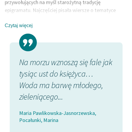
przywołujących na myśl starożytną tradycję
epigramatu. Najczęściej pisała wiersze o tematyce
miłosnej, zazwyczaj oparte na nieoczekiwanych
konceptach. Nieobca była jej też tematyka pozycji
Czytaj więcej
kobiety w społeczeństwie. W czasie wojny tworzyła z
kolei wiersze opisujące wpływ brutalnej historii na losy i
mentalność ludzką.
Na morzu wznoszą się fale jak
tysiąc ust do księżyca…
Woda ma barwę młodego,
zieleniącego...
Maria Pawlikowska-Jasnorzewska,
Pocałunki, Marina