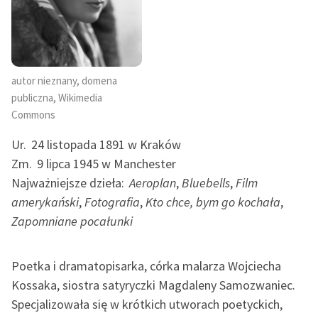
autor nieznany, domena
publiczna, Wikimedia
Commons
Ur.
24 listopada 1891 w Kraków
Zm.
9 lipca 1945 w Manchester
Najważniejsze dzieła:
Aeroplan
,
Bluebells
,
Film
amerykański
,
Fotografia
,
Kto chce, bym go kochała
,
Zapomniane pocałunki
Poetka i dramatopisarka, córka malarza Wojciecha
Kossaka, siostra satyryczki Magdaleny Samozwaniec.
Specjalizowała się w krótkich utworach poetyckich,