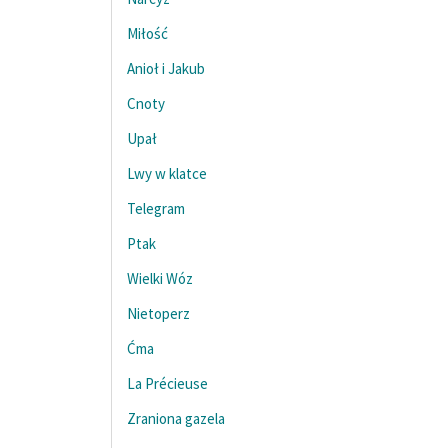
Miłość
Anioł i Jakub
Cnoty
Upał
Lwy w klatce
Telegram
Ptak
Wielki Wóz
Nietoperz
Ćma
La Précieuse
Zraniona gazela