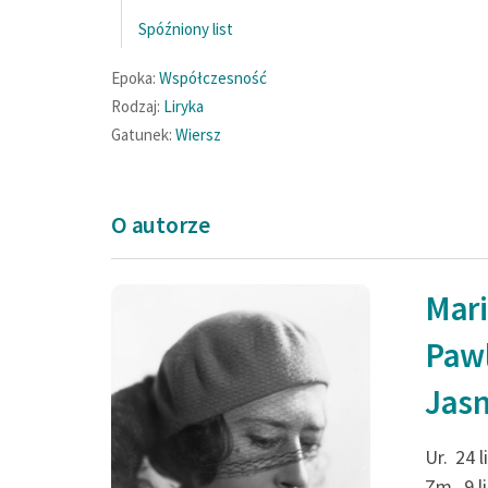
Spóźniony list
Epoka:
Współczesność
Rodzaj:
Liryka
Gatunek:
Wiersz
O autorze
Mar
Paw
Jas
Ur.
24 
Zm.
9 