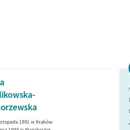
ia
likowska-
norzewska
listopada 1891 w Kraków
lipca 1945 w Manchester