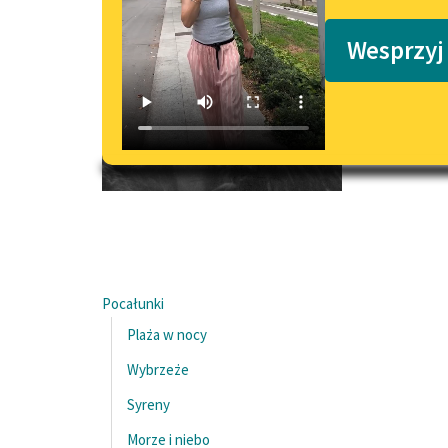
Podkasty o książkach
Wesprzyj
Pocałunki
Plaża w nocy
Wybrzeże
Syreny
Morze i niebo