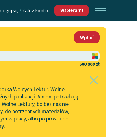
Wspieram!
aloguj się
/
Załóż konto
O nas
Wpłać
Lektur
Kontakt
O projekcie
600 000 zł
 piszących i
Zespół
dorką Wolnych Lektur. Wolne
Zasady wykorzystania
ych publikacji. Ale oni potrzebują
Wolnych Lektur
 Wolne Lektury, bo bez nas nie
Logotypy
ry, do potrzebnych materiałów,
ym w pracy, albo po prostu do
h Lektur
Materiały promocyjne
ry.
Polityka prywatności