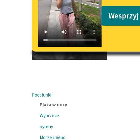
Podkasty o książkach
Wesprzyj
Pocałunki
Plaża w nocy
Wybrzeże
Syreny
Morze i niebo