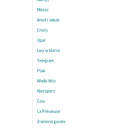
Miłość
Anioł i Jakub
Cnoty
Upał
Lwy w klatce
Telegram
Ptak
Wielki Wóz
Nietoperz
Ćma
La Précieuse
Zraniona gazela