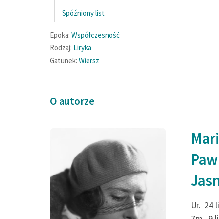
Spóźniony list
Epoka:
Współczesność
Rodzaj:
Liryka
Gatunek:
Wiersz
O autorze
Mar
Paw
Jas
Ur.
24 
Zm.
9 