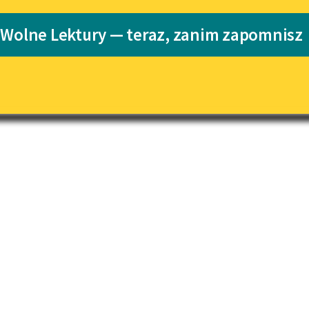
pobierz książkę
Katalog
 Wolne Lektury — teraz, zanim zapomnisz
Katalog w for
Lektury szkolne i klasyka
literatury do słuchania dla
uczennic i uczniów z
niepełnosprawnościami
E-kolekcja lektur szkolnych i
literatury do słuchania dla
uczennic i uczniów z
niepełnosprawnościami
Feministyczne inspiracje.
Popularyzacja skandynawskiej
literatury feministycznej
Ręce pełne poezji
Kolekcje edukacyjne twórców
przechodzących do domeny
publicznej, lektur szkolnych
oraz Starego Testamentu