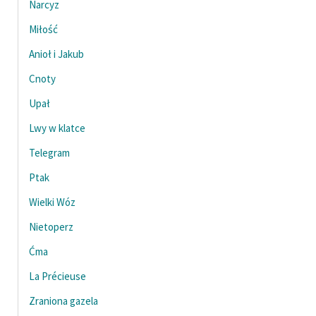
Narcyz
Ręce pełne poezji
Miłość
Kolekcje edukacyjne
twórców przechodzących
Anioł i Jakub
do domeny publicznej,
Cnoty
lektur szkolnych oraz
Upał
Starego Testamentu
Lwy w klatce
Odkurzamy bohaterów
Telegram
Szkoła Poezji Wolnych
Lektur
Ptak
Wielki Wóz
O nas
Nietoperz
Kontakt
Ćma
O projekcie
La Précieuse
Zespół
Zraniona gazela