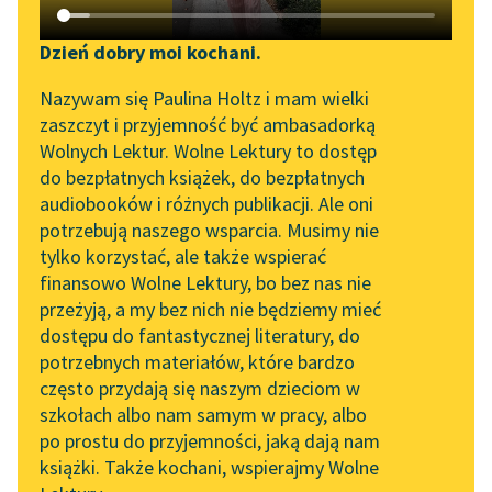
Katalog DAISY
Zgłoś brak utworu
Podkasty o książkach
Dzień dobry moi kochani.
Aktualności
Narzędzia
Nazywam się Paulina Holtz i mam wielki
zaszczyt i przyjemność być ambasadorką
„Prokurator Alicja Horn”
Mapa Wolnych Lektur
Wolnych Lektur. Wolne Lektury to dostęp
do słuchania
pobierz książkę
do bezpłatnych książek, do bezpłatnych
Leśmianator
audiobooków i różnych publikacji. Ale oni
Byliśmy częścią AI Impact
potrzebują naszego wsparcia. Musimy nie
Przewodnik dla piszących i
Lab
tylko korzystać, ale także wspierać
czytających
czytaj online
finansowo Wolne Lektury, bo bez nas nie
Zapraszamy na spotkanie
przeżyją, a my bez nich nie będziemy mieć
online z tłumaczkami
dostępu do fantastycznej literatury, do
literatury skandynawskiej
API
Pocałunki
potrzebnych materiałów, które bardzo
Plaża w nocy
Spotkanie z Katarzyną
OAI-PMH
często przydają się naszym dzieciom w
Tunkiel w Oslo
szkołach albo nam samym w pracy, albo
Wybrzeże
Widget Wolnych Lektur
po prostu do przyjemności, jaką dają nam
102. lata temu zmarł
Syreny
książki. Także kochani, wspierajmy Wolne
Przypisy
Joseph Conrad
Morze i niebo