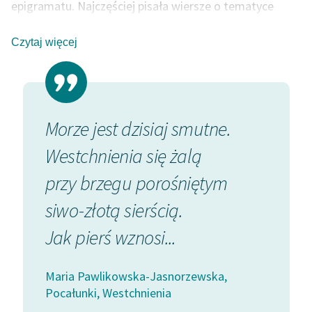
epigramatu. Najczęściej pisała wiersze o tematyce
miłosnej, zazwyczaj oparte na nieoczekiwanych
konceptach. Nieobca była jej też tematyka pozycji
Czytaj więcej
kobiety w społeczeństwie. W czasie wojny tworzyła z
kolei wiersze opisujące wpływ brutalnej historii na losy i
mentalność ludzką.
Morze jest dzisiaj smutne.
Westchnienia się żalą
przy brzegu porośniętym
siwo-złotą sierścią.
Jak pierś wznosi...
Maria Pawlikowska-Jasnorzewska,
Pocałunki, Westchnienia