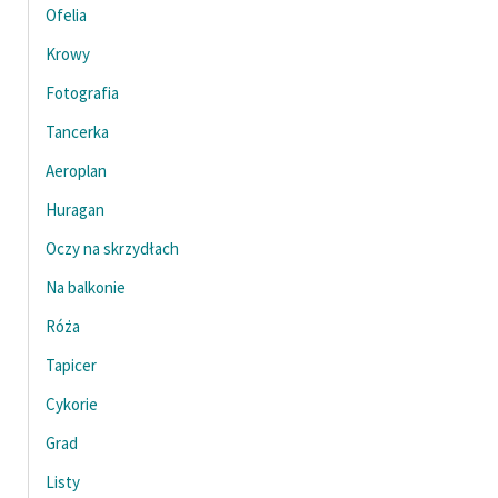
Ofelia
Zasady wykorzystania
Krowy
Wolnych Lektur
Fotografia
Logotypy
Tancerka
Materiały promocyjne
Aeroplan
Polityka prywatności
Huragan
Oczy na skrzydłach
Regulamin biblioteki
Na balkonie
Dane fundacji i
sprawozdania finansowe
Róża
Tapicer
Regulamin darowizn
Cykorie
Informacja o treściach
wrażliwych
Grad
Deklaracja dostępności
Listy