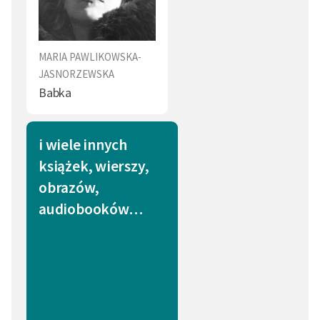
MARIA PAWLIKOWSKA-
JASNORZEWSKA
Babka
i wiele innych
książek, wierszy,
obrazów,
audiobooków…