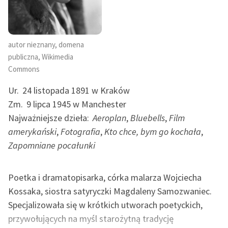
autor nieznany, domena
publiczna, Wikimedia
Commons
Ur.
24 listopada 1891 w Kraków
Zm.
9 lipca 1945 w Manchester
Najważniejsze dzieła:
Aeroplan
,
Bluebells
,
Film
amerykański
,
Fotografia
,
Kto chce, bym go kochała
,
Zapomniane pocałunki
Poetka i dramatopisarka, córka malarza Wojciecha
Kossaka, siostra satyryczki Magdaleny Samozwaniec.
Specjalizowała się w krótkich utworach poetyckich,
przywołujących na myśl starożytną tradycję