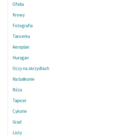
Ofelia
Zespół
Krowy
Fotografia
Zasady wykorzystania
Wolnych Lektur
Tancerka
Logotypy
Aeroplan
Huragan
Materiały promocyjne
Oczy na skrzydłach
Polityka prywatności
Na balkonie
Regulamin biblioteki
Róża
Dane fundacji i
Tapicer
sprawozdania finansowe
Cykorie
Regulamin darowizn
Grad
Informacja o treściach
Listy
wrażliwych