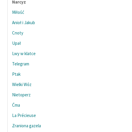
Narcyz
feministycznej
Miłość
Ręce pełne poezji
Anioł i Jakub
Kolekcje edukacyjne
Cnoty
twórców przechodzących
Upał
do domeny publicznej,
lektur szkolnych oraz
Lwy w klatce
Starego Testamentu
Telegram
Odkurzamy bohaterów
Ptak
Szkoła Poezji Wolnych
Wielki Wóz
Lektur
Nietoperz
O nas
Ćma
Kontakt
La Précieuse
O projekcie
Zraniona gazela