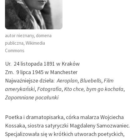
autor nieznany, domena
publiczna, Wikimedia
Commons
Ur.
24 listopada 1891 w Kraków
Zm.
9 lipca 1945 w Manchester
Najważniejsze dzieła:
Aeroplan
,
Bluebells
,
Film
amerykański
,
Fotografia
,
Kto chce, bym go kochała
,
Zapomniane pocałunki
Poetka i dramatopisarka, córka malarza Wojciecha
Kossaka, siostra satyryczki Magdaleny Samozwaniec.
Specjalizowała się w krótkich utworach poetyckich,