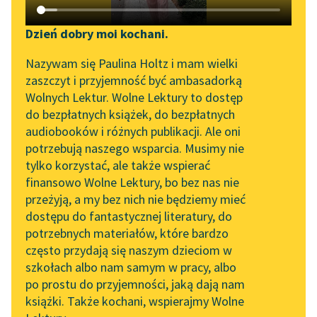
Katalog DAISY
Zgłoś brak utworu
Podkasty o książkach
Dzień dobry moi kochani.
Aktualności
Narzędzia
Nazywam się Paulina Holtz i mam wielki
zaszczyt i przyjemność być ambasadorką
Spotkanie z Katarzyną
Mapa Wolnych Lektur
Wolnych Lektur. Wolne Lektury to dostęp
Tunkiel w Oslo
pobierz książkę
do bezpłatnych książek, do bezpłatnych
Leśmianator
audiobooków i różnych publikacji. Ale oni
Wolne Lektury na 32.
potrzebują naszego wsparcia. Musimy nie
Przewodnik dla piszących i
Pol’and’Rock Festivalu
tylko korzystać, ale także wspierać
czytających
czytaj online
finansowo Wolne Lektury, bo bez nas nie
„Kochanek Lady
przeżyją, a my bez nich nie będziemy mieć
Chatterley” do słuchania
dostępu do fantastycznej literatury, do
na Wolnych Lekturach
API
Pocałunki
potrzebnych materiałów, które bardzo
Plaża w nocy
Nowy audiobook –
OAI-PMH
często przydają się naszym dzieciom w
„Marzenie o Oriencie”
szkołach albo nam samym w pracy, albo
Wybrzeże
Widget Wolnych Lektur
Sophie Elkan
po prostu do przyjemności, jaką dają nam
Syreny
książki. Także kochani, wspierajmy Wolne
Przypisy
Kolekcja Nadwyraz.com x
Morze i niebo