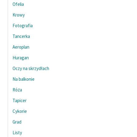
Ofelia
Zasady wykorzystania
Krowy
Wolnych Lektur
Fotografia
Logotypy
Tancerka
Materiały promocyjne
Aeroplan
Polityka prywatności
Huragan
Oczy na skrzydłach
Regulamin biblioteki
Na balkonie
Dane fundacji i
sprawozdania finansowe
Róża
Tapicer
Regulamin darowizn
Cykorie
Informacja o treściach
wrażliwych
Grad
Deklaracja dostępności
Listy