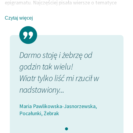
epigramatu. Najczęściej pisała wiersze o tematyce
miłosnej, zazwyczaj oparte na nieoczekiwanych
konceptach. Nieobca była jej też tematyka pozycji
Czytaj więcej
kobiety w społeczeństwie. W czasie wojny tworzyła z
kolei wiersze opisujące wpływ brutalnej historii na losy i
mentalność ludzką.
Darmo stoję i żebrzę od
godzin tak wielu!
Wiatr tylko liść mi rzucił w
nadstawiony...
Maria Pawlikowska-Jasnorzewska,
Pocałunki, Żebrak