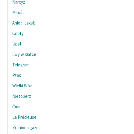
Narcyz
Ręce pełne poezji
Miłość
Kolekcje edukacyjne
twórców przechodzących
Anioł i Jakub
do domeny publicznej,
Cnoty
lektur szkolnych oraz
Upał
Starego Testamentu
Lwy w klatce
Odkurzamy bohaterów
Telegram
Szkoła Poezji Wolnych
Lektur
Ptak
Wielki Wóz
O nas
Nietoperz
Kontakt
Ćma
O projekcie
La Précieuse
Zespół
Zraniona gazela