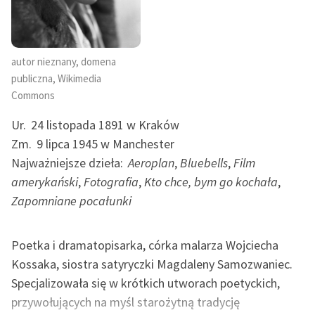
autor nieznany, domena
publiczna, Wikimedia
Commons
Ur.
24 listopada 1891 w Kraków
Zm.
9 lipca 1945 w Manchester
Najważniejsze dzieła:
Aeroplan
,
Bluebells
,
Film
amerykański
,
Fotografia
,
Kto chce, bym go kochała
,
Zapomniane pocałunki
Poetka i dramatopisarka, córka malarza Wojciecha
Kossaka, siostra satyryczki Magdaleny Samozwaniec.
Specjalizowała się w krótkich utworach poetyckich,
przywołujących na myśl starożytną tradycję