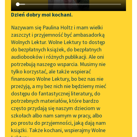
Katalog DAISY
Zgłoś brak utworu
Podkasty o książkach
Dzień dobry moi kochani.
Aktualności
Narzędzia
Nazywam się Paulina Holtz i mam wielki
zaszczyt i przyjemność być ambasadorką
„Prokurator Alicja Horn”
Mapa Wolnych Lektur
Wolnych Lektur. Wolne Lektury to dostęp
do słuchania
pobierz książkę
do bezpłatnych książek, do bezpłatnych
Leśmianator
audiobooków i różnych publikacji. Ale oni
Byliśmy częścią AI Impact
potrzebują naszego wsparcia. Musimy nie
Przewodnik dla piszących i
Lab
tylko korzystać, ale także wspierać
czytających
czytaj online
finansowo Wolne Lektury, bo bez nas nie
Zapraszamy na spotkanie
przeżyją, a my bez nich nie będziemy mieć
online z tłumaczkami
dostępu do fantastycznej literatury, do
literatury skandynawskiej
API
Pocałunki
potrzebnych materiałów, które bardzo
Plaża w nocy
Spotkanie z Katarzyną
OAI-PMH
często przydają się naszym dzieciom w
Tunkiel w Oslo
szkołach albo nam samym w pracy, albo
Wybrzeże
Widget Wolnych Lektur
po prostu do przyjemności, jaką dają nam
102. lata temu zmarł
Syreny
książki. Także kochani, wspierajmy Wolne
Przypisy
Joseph Conrad
Morze i niebo