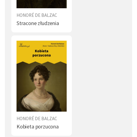
Błądzenie (1)
Siła (1)
HONORÉ DE BALZAC
Interes (1)
Kradzież (1)
Stracone złudzenia
Nienawiść (1)
Pogarda (1)
Piękno (1)
Prawo (1)
Egoista (1)
Dojrzewanie (1)
Wieś (1)
Słabość (1)
Dom (1)
Kondycja ludzka (1)
Obraz świata (1)
Żona (1)
Mąż (1)
Pan (1)
HONORÉ DE BALZAC
Kobieta porzucona
Bieda (1)
Matka (1)