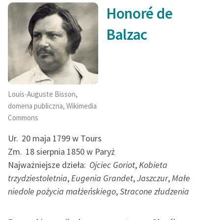
Ręce pełne poezji
Honoré de
tematami
Komedii Ludzkiej
są finanse, obyczaje oraz
miłość.
Kolekcje edukacyjne
Balzac
twórców przechodzących
do domeny publicznej,
Spis treści:
lektur szkolnych oraz
Od tłumacza
Starego Testamentu
Odkurzamy bohaterów
Louis-Auguste Bisson,
domena publiczna, Wikimedia
Szkoła Poezji Wolnych
Commons
Lektur
Ur.
20 maja 1799 w Tours
O nas
Zm.
18 sierpnia 1850 w Paryż
Najważniejsze dzieła:
Ojciec Goriot
,
Kobieta
Kontakt
trzydziestoletnia
,
Eugenia Grandet
,
Jaszczur
,
Małe
O projekcie
niedole pożycia małżeńskiego
,
Stracone złudzenia
Zespół