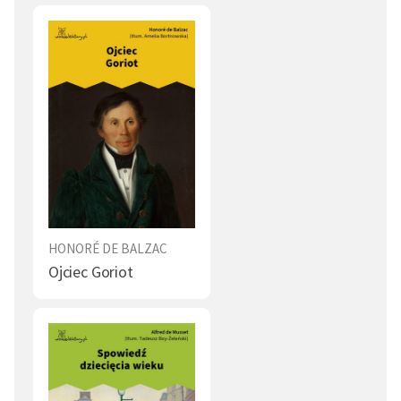
Obyczaje (1)
Bogactwo (1)
Sława (1)
Pies (1)
Religia (1)
Prawda (1)
Grzech (1)
Sprawiedliwość (1)
Dorosłość (1)
Słowo (1)
Dusza (1)
Ciało (1)
Uroda (1)
HONORÉ DE BALZAC
Ojciec Goriot