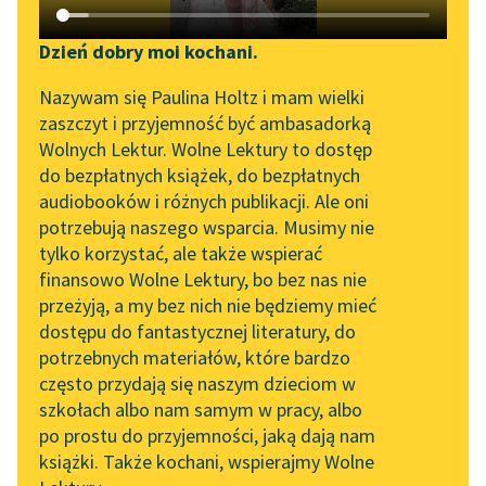
Katalog DAISY
Zgłoś brak utworu
Podkasty o książkach
Dzień dobry moi kochani.
Aktualności
Narzędzia
Nazywam się Paulina Holtz i mam wielki
zaszczyt i przyjemność być ambasadorką
„Prokurator Alicja Horn”
Mapa Wolnych Lektur
Wolnych Lektur. Wolne Lektury to dostęp
do słuchania
do bezpłatnych książek, do bezpłatnych
Leśmianator
audiobooków i różnych publikacji. Ale oni
pobierz książkę
Byliśmy częścią AI Impact
potrzebują naszego wsparcia. Musimy nie
Przewodnik dla piszących i
Lab
tylko korzystać, ale także wspierać
czytających
finansowo Wolne Lektury, bo bez nas nie
Zapraszamy na spotkanie
czytaj online
przeżyją, a my bez nich nie będziemy mieć
online z tłumaczkami
dostępu do fantastycznej literatury, do
literatury skandynawskiej
API
potrzebnych materiałów, które bardzo
Emil Blondet, francuski dziennikarz, opowiada historię
Spotkanie z Katarzyną
OAI-PMH
często przydają się naszym dzieciom w
Wiktoryna, bratanka arystokratki, w której kiedyś był
Tunkiel w Oslo
szkołach albo nam samym w pracy, albo
Widget Wolnych Lektur
zakochany.
po prostu do przyjemności, jaką dają nam
102. lata temu zmarł
książki. Także kochani, wspierajmy Wolne
Przypisy
Joseph Conrad
Wiktoryn nie miał matki, ale przez ciotkę i ojca był