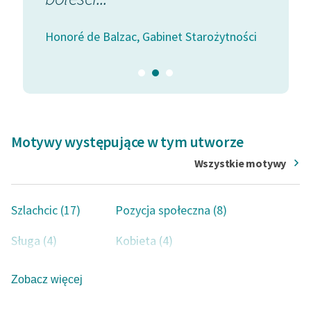
Honoré d
ytności
Honoré de Balzac, Gabinet Starożytności
Motywy występujące w tym utworze
Wszystkie motywy
Szlachcic (17)
Pozycja społeczna (8)
Sługa (4)
Kobieta (4)
Pieniądz (4)
Młodość (3)
Zobacz więcej
Historia (3)
Polityka (3)