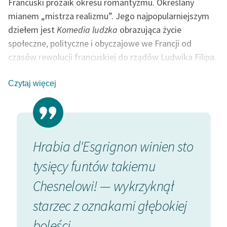
Francuski prozaik okresu romantyzmu. Określany
mianem „mistrza realizmu”. Jego najpopularniejszym
Zasady wykorzystania
dziełem jest
Komedia ludzka
obrazująca życie
Wolnych Lektur
społeczne, polityczne i obyczajowe we Francji od
Logotypy
czasów rewolucji francuskiej do rządów Ludwika Filipa.
W 1850 r. poślubił swą wielką miłość, Polkę, E. Hańską.
Materiały promocyjne
W swej prozie portretował kobiety dojrzałe, stąd
Czytaj więcej
Polityka prywatności
popularne określenie „kobiety w wieku balzakowskim”
(tj. po trzydziestce). Obok Dickensa i Tołstoja, Balzac
Regulamin biblioteki
jest uważany za jednego z najważniejszych twórców
Dane fundacji i
współczesnej powieści europejskiej.
Hrabia d'Esgrignon winien sto
Przyw
sprawozdania finansowe
autor: Aleksandra Nowak
tysięcy funtów takiemu
do da
Regulamin darowizn
Chesnelowi! — wykrzyknął
podob
Informacja o treściach
wrażliwych
je się
starzec z oznakami głębokiej
dla s
Deklaracja dostępności
boleści...