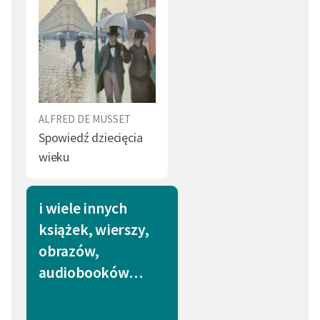
ALFRED DE MUSSET
Spowiedź dziecięcia
wieku
i wiele innych
książek, wierszy,
obrazów,
audiobooków…