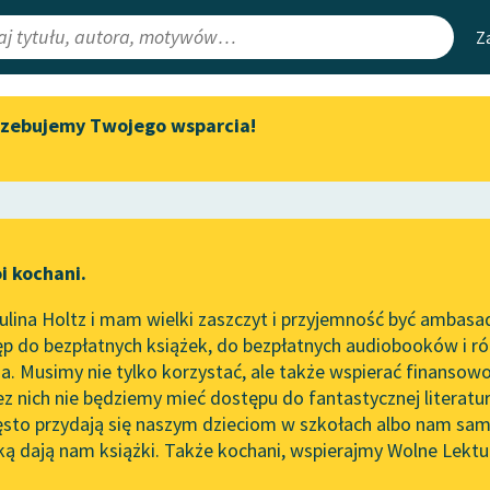
Z
rzebujemy Twojego wsparcia!
Aktualności
Narzędzia
e Lektury
Zapraszamy na spotkanie
Mapa Wolnych 
online z tłumaczkami
irmami
Leśmianator
literatury skandynawskiej
ewsletter
Przewodnik dla
Spotkanie z Katarzyną Tunkiel
i kochani.
czytających
w Oslo
ości
lina Holtz i mam wielki zaszczyt i przyjemność być ambasa
Wolne Lektury na 32.
rze
Gabinet Starożytności
p do bezpłatnych książek, do bezpłatnych audiobooków i różn
Pol’and’Rock Festivalu
API
. Musimy nie tylko korzystać, ale także wspierać finansowo
ce redakcyjne
„Kochanek Lady Chatterley”
OAI-PMH
ez nich nie będziemy mieć dostępu do fantastycznej literatu
do słuchania na Wolnych
ęsto przydają się naszym dzieciom w szkołach albo nam sam
Lekturach
Widget Wolnyc
ką dają nam książki. Także kochani, wspierajmy Wolne Lektu
oru
Nowy audiobook – „Marzenie
Przypisy
de Balzac
Moty
o Oriencie” Sophie Elkan