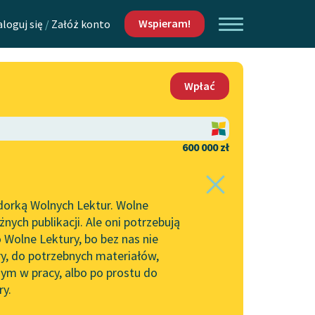
Wspieram!
aloguj się
/
Załóż konto
O nas
Wpłać
Lektur
Kontakt
O projekcie
600 000 zł
 piszących i
Zespół
dorką Wolnych Lektur. Wolne
Zasady wykorzystania
ych publikacji. Ale oni potrzebują
Wolnych Lektur
 Wolne Lektury, bo bez nas nie
Logotypy
ry, do potrzebnych materiałów,
ym w pracy, albo po prostu do
h Lektur
Materiały promocyjne
ry.
Polityka prywatności
w: Rośliny