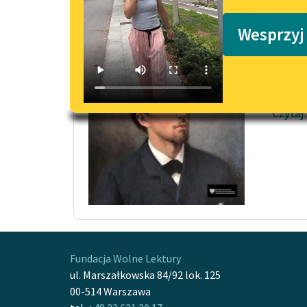
Podkasty o książkach
Gabin
Wesprzyj
Te dwa
powsze
o każde
Czytaj
Fundacja Wolne Lektury
ul. Marszałkowska 84/92 lok. 125
00-514 Warszawa