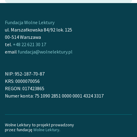
feministycznej
Ręce pełne poezji
Fundacja Wolne Lektury
ul. Marszałkowska 84/92 lok. 125
Kolekcje edukacyjne
00-514 Warszawa
twórców przechodzących
tel.
+48 22 621 30 17
do domeny publicznej,
email
fundacja@wolnelektury.pl
lektur szkolnych oraz
Starego Testamentu
Odkurzamy bohaterów
NIP: 952-187-70-87
KRS: 0000070056
Szkoła Poezji Wolnych
REGON: 017423865
Lektur
Numer konta: 75 1090 2851 0000 0001 4324 3317
O nas
Kontakt
Wolne Lektury to projekt prowadzony
O projekcie
przez fundację
Wolne Lektury
.