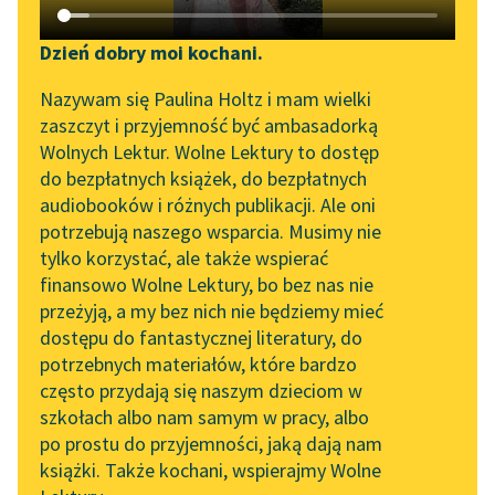
Katalog DAISY
Zgłoś brak utworu
Podkasty o książkach
Dzień dobry moi kochani.
Aktualności
Narzędzia
Honoré de Balzac
Nazywam się Paulina Holtz i mam wielki
Gabinet
zaszczyt i przyjemność być ambasadorką
Spotkanie z Katarzyną
Mapa Wolnych Lektur
Wolnych Lektur. Wolne Lektury to dostęp
Starożytności
Tunkiel w Oslo
do bezpłatnych książek, do bezpłatnych
Leśmianator
audiobooków i różnych publikacji. Ale oni
— Mężu, ty możesz się
Wolne Lektury na 32.
potrzebują naszego wsparcia. Musimy nie
Przewodnik dla piszących i
wahać?
Pol’and’Rock Festivalu
tylko korzystać, ale także wspierać
czytających
D'Esgrignonowie,
finansowo Wolne Lektury, bo bez nas nie
„Kochanek Lady
honor prowincji! —
przeżyją, a my bez nich nie będziemy mieć
Chatterley” do słuchania
rzekła.
dostępu do fantastycznej literatury, do
na Wolnych Lekturach
API
potrzebnych materiałów, które bardzo
— Właśnie tu o to
Nowy audiobook –
OAI-PMH
często przydają się naszym dzieciom w
„Marzenie o Oriencie”
chodzi...
szkołach albo nam samym w pracy, albo
Widget Wolnych Lektur
Sophie Elkan
po prostu do przyjemności, jaką dają nam
Czytaj więcej
książki. Także kochani, wspierajmy Wolne
Przypisy
Kolekcja Nadwyraz.com x