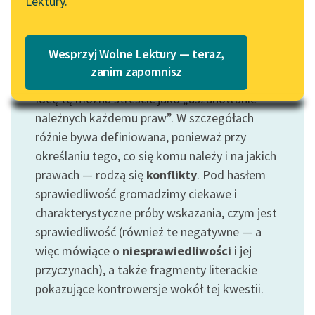
Lektury.
Wolne Lektury – idealna na
Katalog
lato
Katalog w formacie PDF
Blog
Wesprzyj Wolne Lektury — teraz,
Motyw: Sprawiedliwość
zanim zapomnisz
Ideę tę można streścić jako „uszanowanie
Lektury szkolne i klasyka
należnych każdemu praw”. W szczegółach
literatury do słuchania dla
różnie bywa definiowana, ponieważ przy
uczennic i uczniów z
niepełnosprawnościami
określaniu tego, co się komu należy i na jakich
prawach — rodzą się
konflikty
. Pod hasłem
E-kolekcja lektur
sprawiedliwość gromadzimy ciekawe i
szkolnych i literatury do
charakterystyczne próby wskazania, czym jest
słuchania dla uczennic i
sprawiedliwość (również te negatywne — a
uczniów z
niepełnosprawnościami
więc mówiące o
niesprawiedliwości
i jej
przyczynach), a także fragmenty literackie
Feministyczne inspiracje.
pokazujące kontrowersje wokół tej kwestii.
Popularyzacja
skandynawskiej literatury