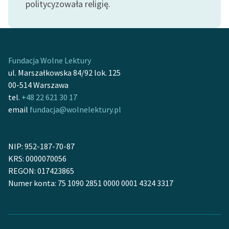
politycyzowała religię.
Ręce pełne poezji
Kolekcje edukacyjne
twórców przechodzących
do domeny publicznej,
Fundacja Wolne Lektury
lektur szkolnych oraz
ul. Marszałkowska 84/92 lok. 125
Starego Testamentu
00-514 Warszawa
Odkurzamy bohaterów
tel.
+48 22 621 30 17
email
fundacja@wolnelektury.pl
Szkoła Poezji Wolnych
Lektur
NIP: 952-187-70-87
O nas
KRS: 0000070056
REGON: 017423865
Kontakt
Numer konta: 75 1090 2851 0000 0001 4324 3317
O projekcie
Zespół