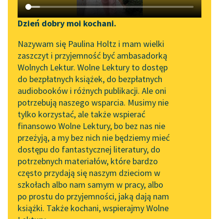
Katalog DAISY
Zgłoś brak utworu
Honoré de Balzac
Podkasty o książkach
Dzień dobry moi kochani.
Gabinet
Aktualności
Narzędzia
Nazywam się Paulina Holtz i mam wielki
Starożytności
zaszczyt i przyjemność być ambasadorką
„Prokurator Alicja Horn”
Mapa Wolnych Lektur
Wolnych Lektur. Wolne Lektury to dostęp
Policzcie, iż w czasie
do słuchania
do bezpłatnych książek, do bezpłatnych
zamieszek niejeden z
Leśmianator
audiobooków i różnych publikacji. Ale oni
Byliśmy częścią AI Impact
d'Esgrignonów dał
potrzebują naszego wsparcia. Musimy nie
Przewodnik dla piszących i
Lab
gardło. Frankońska
tylko korzystać, ale także wspierać
czytających
krew przechowała się...
finansowo Wolne Lektury, bo bez nas nie
Zapraszamy na spotkanie
przeżyją, a my bez nich nie będziemy mieć
online z tłumaczkami
Czytaj więcej
dostępu do fantastycznej literatury, do
literatury skandynawskiej
API
potrzebnych materiałów, które bardzo
Spotkanie z Katarzyną
OAI-PMH
często przydają się naszym dzieciom w
Tunkiel w Oslo
szkołach albo nam samym w pracy, albo
Widget Wolnych Lektur
po prostu do przyjemności, jaką dają nam
102. lata temu zmarł
książki. Także kochani, wspierajmy Wolne
Przypisy
Motyw: Naród
Joseph Conrad