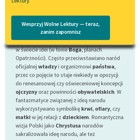
Lektury.
Katalog
Najwięcej wypowiedzi na temat tego, czym
Blog
jest naród i jakie są
obowiązki
jego członków
Katalog w formacie PDF
Wesprzyj Wolne Lektury — teraz,
znajdziemy zapewne w polskiej literaturze
Lektury szkolne i klasyka
zanim zapomnisz
epoki romantyzmu, ponieważ w tym okresie
literatury do słuchania dla
pojęcie to było definiowane jako zakorzenione
uczennic i uczniów z
w świecie idei (w łonie
Boga
, planach
niepełnosprawnościami
Opatrzności). Często przeciwstawiano naród
E-kolekcja lektur
oficjalnej
władzy
i organizmowi
państwa
,
szkolnych i literatury do
przez co pojęcie to staje niekiedy w opozycji
słuchania dla uczennic i
do renesansowej czy oświeceniowej koncepcji
uczniów z
ojczyzny
oraz powinności
obywatelskich
. W
niepełnosprawnościami
fantazmatyce związanej z ideą narodu
wykorzystywano symbolikę
krwi
,
ofiary
, czy
Feministyczne inspiracje.
Popularyzacja
matki
w jej relacji z
dzieckiem
. Romantyczna
skandynawskiej literatury
wizja Polski jako
Chrystusa
narodów
feministycznej
sakralizowała ideę narodu, ale też