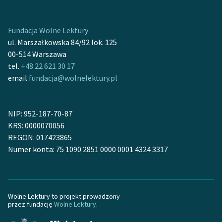
Ręce pełne poezji
Fundacja Wolne Lektury
Kolekcje edukacyjne
ul. Marszałkowska 84/92 lok. 125
twórców przechodzących
00-514 Warszawa
do domeny publicznej,
tel.
+48 22 621 30 17
lektur szkolnych oraz
email
fundacja@wolnelektury.pl
Starego Testamentu
Odkurzamy bohaterów
NIP: 952-187-70-87
Szkoła Poezji Wolnych
KRS: 0000070056
Lektur
REGON: 017423865
Numer konta: 75 1090 2851 0000 0001 4324 3317
O nas
Kontakt
Wolne Lektury to projekt prowadzony
O projekcie
przez fundację
Wolne Lektury
.
Zespół