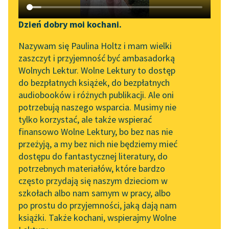
Katalog DAISY
Zgłoś brak utworu
Podkasty o książkach
Dzień dobry moi kochani.
Aktualności
Narzędzia
Honoré de Balzac
Nazywam się Paulina Holtz i mam wielki
Gabinet
zaszczyt i przyjemność być ambasadorką
Byliśmy częścią AI Impact
Mapa Wolnych Lektur
Wolnych Lektur. Wolne Lektury to dostęp
Starożytności
Lab
do bezpłatnych książek, do bezpłatnych
Leśmianator
audiobooków i różnych publikacji. Ale oni
Kiedy ją
Zapraszamy na spotkanie
potrzebują naszego wsparcia. Musimy nie
Przewodnik dla piszących i
online z tłumaczkami
widziałem z
tylko korzystać, ale także wspierać
czytających
literatury skandynawskiej
daleka
finansowo Wolne Lektury, bo bez nas nie
wchodzącą
przeżyją, a my bez nich nie będziemy mieć
Spotkanie z Katarzyną
w aleję,
dostępu do fantastycznej literatury, do
Tunkiel w Oslo
API
potrzebnych materiałów, które bardzo
gdzie
Wolne Lektury na 32.
OAI-PMH
często przydają się naszym dzieciom w
bawiłem się
Pol’and’Rock Festivalu
szkołach albo nam samym w pracy, albo
z innymi
Widget Wolnych Lektur
po prostu do przyjemności, jaką dają nam
dziećmi, i...
„Kochanek Lady
książki. Także kochani, wspierajmy Wolne
Przypisy
Chatterley” do słuchania