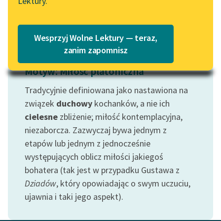
Lektury.
na Wolnych Lekturach
Czytaj więcej
Katalog
Blog
Katalog w formacie PDF
Wesprzyj Wolne Lektury — teraz,
zanim zapomnisz
Lektury szkolne i klasyka
Motyw: Miłość platoniczna
literatury do słuchania dla
uczennic i uczniów z
Tradycyjnie definiowana jako nastawiona na
niepełnosprawnościami
związek
duchowy
kochanków, a nie ich
E-kolekcja lektur
cielesne
zbliżenie; miłość kontemplacyjna,
szkolnych i literatury do
niezaborcza. Zazwyczaj bywa jednym z
słuchania dla uczennic i
etapów lub jednym z jednocześnie
uczniów z
występujących oblicz miłości jakiegoś
niepełnosprawnościami
bohatera (tak jest w przypadku Gustawa z
Dziadów
, który opowiadając o swym uczuciu,
Feministyczne inspiracje.
Popularyzacja
ujawnia i taki jego aspekt).
skandynawskiej literatury
feministycznej