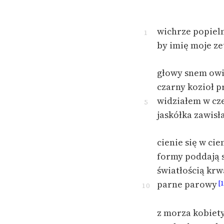
wichrze popieln
1
by imię moje ze
głowy snem owi
czarny kozioł 
widziałem w cz
5
jaskółka zawisł
cienie się w cie
formy poddają 
światłością kr
parne parowy
[1
10
z morza kobiety