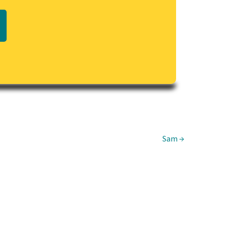
Regulamin biblioteki
macie PDF
Dane fundacji i sprawozdania
finansowe
Regulamin darowizn
Informacja o treściach
wrażliwych
Deklaracja dostępności
Sam →