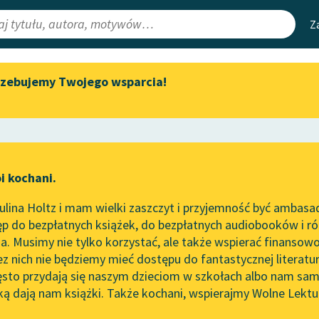
Z
rzebujemy Twojego wsparcia!
Aktualności
Narzędzia
e Lektury
„Prokurator Alicja Horn” do
Mapa Wolnych 
słuchania
irmami
Leśmianator
Byliśmy częścią AI Impact Lab
ewsletter
Przewodnik dla
i kochani.
Zapraszamy na spotkanie
czytających
online z tłumaczkami
lina Holtz i mam wielki zaszczyt i przyjemność być ambasa
literatury skandynawskiej
p do bezpłatnych książek, do bezpłatnych audiobooków i różn
API
Spotkanie z Katarzyną Tunkiel
. Musimy nie tylko korzystać, ale także wspierać finansowo
ce redakcyjne
w Oslo
OAI-PMH
ez nich nie będziemy mieć dostępu do fantastycznej literatu
ęsto przydają się naszym dzieciom w szkołach albo nam sam
102. lata temu zmarł Joseph
Widget Wolnyc
Conrad
ką dają nam książki. Także kochani, wspierajmy Wolne Lektu
oru
Przypisy
Blog