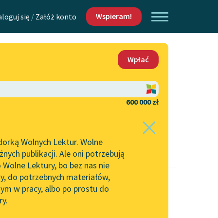
Wspieram!
aloguj się
/
Załóż konto
O nas
Wpłać
Lektur
Kontakt
O projekcie
600 000 zł
 piszących i
Zespół
dorką Wolnych Lektur. Wolne
Zasady wykorzystania
ych publikacji. Ale oni potrzebują
Wolnych Lektur
 Wolne Lektury, bo bez nas nie
Logotypy
ry, do potrzebnych materiałów,
ym w pracy, albo po prostu do
h Lektur
Materiały promocyjne
ry.
Polityka prywatności