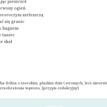
jąc pieszczot
erwony ogień
 proroczym szeleszczą
ać się granic
ły bagnem
 taniec
ze skał
a dolina o szerokim, płaskim dnie i stromych, lecz nieurw
przeobrażenia wąwozu. [przypis redakcyjny]