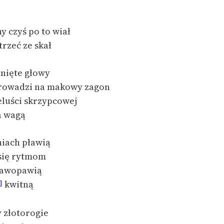
Odkurzamy bohaterów
Szkoła Poezji Wolnych Lektur
y czyś po to wiał
trzeć ze skał
nięte głowy
prowadzi na makowy zagon
eluści skrzypcowej
a wagą
niach pławią
się rytmom
wawopawią
kwitną
]
 złotorogie