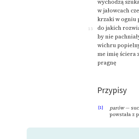
wychodzą szuka
w jałowcach cz
krzaki w ogniu
do jakich rozwi
15
by nie pachnia
wichru popielny
me imię ściera 
pragnę
Przypisy
[1]
parów
— such
powstała z 