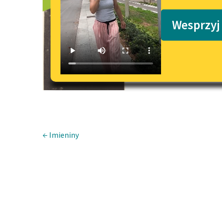
Pod popioł
Podkasty o książkach
Wesprzyj
← Imieniny