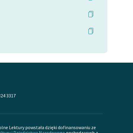
324 3317
olne Lektury powstała dzięki dofinansowaniu ze
ltury i Dziedzictwa Narodowego
pochodzących z