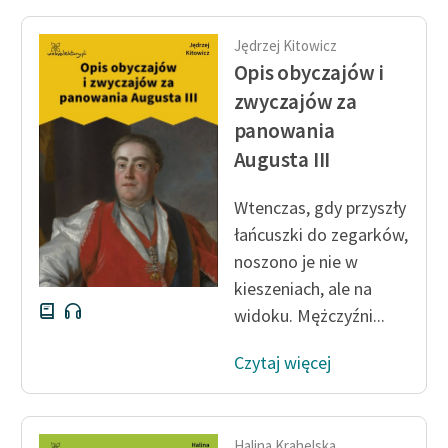
Jędrzej Kitowicz
Opis obyczajów i
zwyczajów za
panowania
Augusta III
Wtenczas, gdy przyszły
łańcuszki do zegarków,
noszono je nie w
kieszeniach, ale na
widoku. Mężczyźni...
Czytaj więcej
Halina Krahelska