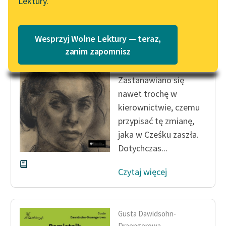
Lektury.
Katalog
Blog
Katalog w formacie PDF
Gusta Dawidsohn-
Wesprzyj Wolne Lektury — teraz,
Draengerowa
Lektury szkolne i klasyka
zanim zapomnisz
Pamiętnik Justyny
literatury do słuchania dla
uczennic i uczniów z
Zastanawiano się
niepełnosprawnościami
nawet trochę w
E-kolekcja lektur
kierownictwie, czemu
szkolnych i literatury do
przypisać tę zmianę,
słuchania dla uczennic i
jaka w Cześku zaszła.
uczniów z
Dotychczas...
niepełnosprawnościami
Czytaj więcej
Feministyczne inspiracje.
Popularyzacja
skandynawskiej literatury
feministycznej
Gusta Dawidsohn-
Draengerowa