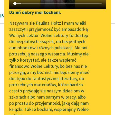
Katalog DAISY
Zgłoś brak utworu
Podkasty o książkach
Dzień dobry moi kochani.
Pamiętnik
Aktualności
Narzędzia
Nazywam się Paulina Holtz i mam wielki
zaszczyt i przyjemność być ambasadorką
„Prokurator Alicja Horn”
Mapa Wolnych Lektur
Wolnych Lektur. Wolne Lektury to dostęp
do słuchania
do bezpłatnych książek, do bezpłatnych
Gusta Dawidsohn-
Leśmianator
audiobooków i różnych publikacji. Ale oni
Draengerowa
Byliśmy częścią AI Impact
potrzebują naszego wsparcia. Musimy nie
Pamiętnik Justyny
Przewodnik dla piszących i
Lab
tylko korzystać, ale także wspierać
czytających
finansowo Wolne Lektury, bo bez nas nie
Zapraszamy na spotkanie
Ku temu więc szły
przeżyją, a my bez nich nie będziemy mieć
online z tłumaczkami
pierwsze ich wysiłki,
dostępu do fantastycznej literatury, do
literatury skandynawskiej
API
jak zamaskować się.
potrzebnych materiałów, które bardzo
Charakteryzacja, ubiór,
Spotkanie z Katarzyną
OAI-PMH
często przydają się naszym dzieciom w
typ — oto, co...
Tunkiel w Oslo
szkołach albo nam samym w pracy, albo
Widget Wolnych Lektur
po prostu do przyjemności, jaką dają nam
102. lata temu zmarł
Czytaj więcej
książki. Także kochani, wspierajmy Wolne
Przypisy
Joseph Conrad