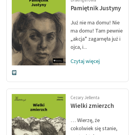
Ręce pełne poezji
Pamiętnik Justyny
Kolekcje edukacyjne
Już nie ma domu! Nie
twórców przechodzących
do domeny publicznej,
ma domu! Tam pewnie
lektur szkolnych oraz
„akcja” zagarnęła już i
Starego Testamentu
ojca, i...
Odkurzamy bohaterów
Czytaj więcej
Szkoła Poezji Wolnych
Lektur
O nas
Cezary Jellenta
Kontakt
Wielki zmierzch
O projekcie
… Wierzę, że
Zespół
cokolwiek się stanie,