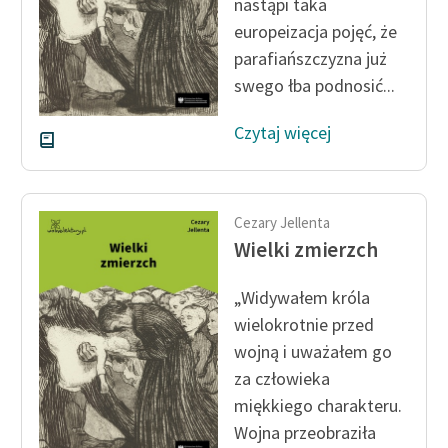
nastąpi taka
europeizacja pojęć, że
Zasady wykorzystania
parafiańszczyzna już
Wolnych Lektur
swego łba podnosić...
Logotypy
Czytaj więcej
Materiały promocyjne
Polityka prywatności
Cezary Jellenta
Regulamin biblioteki
Wielki zmierzch
Dane fundacji i
sprawozdania finansowe
„Widywałem króla
wielokrotnie przed
Regulamin darowizn
wojną i uważałem go
Informacja o treściach
za człowieka
wrażliwych
miękkiego charakteru.
Wojna przeobraziła
Deklaracja dostępności