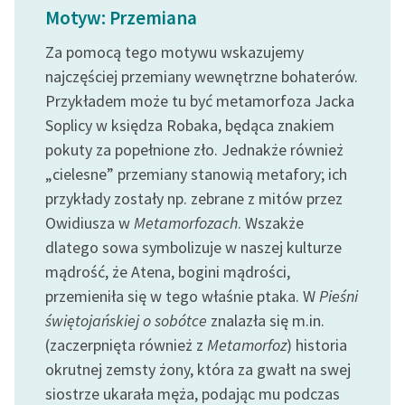
Motyw: Przemiana
Za pomocą tego motywu wskazujemy
najczęściej przemiany wewnętrzne bohaterów.
Przykładem może tu być metamorfoza Jacka
Soplicy w księdza Robaka, będąca znakiem
pokuty za popełnione zło. Jednakże również
„cielesne” przemiany stanowią metafory; ich
przykłady zostały np. zebrane z mitów przez
Owidiusza w
Metamorfozach
. Wszakże
dlatego sowa symbolizuje w naszej kulturze
mądrość, że Atena, bogini mądrości,
przemieniła się w tego właśnie ptaka. W
Pieśni
świętojańskiej o sobótce
znalazła się m.in.
(zaczerpnięta również z
Metamorfoz
) historia
okrutnej zemsty żony, która za gwałt na swej
siostrze ukarała męża, podając mu podczas