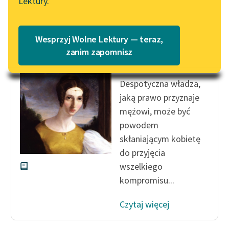
Lektury.
Katalog
Blog
Katalog w formacie PDF
John Stuart Mill
Wesprzyj Wolne Lektury — teraz,
Poddaństwo
Lektury szkolne i klasyka
zanim zapomnisz
kobiet
literatury do słuchania dla
uczennic i uczniów z
Despotyczna władza,
niepełnosprawnościami
jaką prawo przyznaje
E-kolekcja lektur
mężowi, może być
szkolnych i literatury do
powodem
słuchania dla uczennic i
skłaniającym kobietę
uczniów z
do przyjęcia
niepełnosprawnościami
wszelkiego
Feministyczne inspiracje.
kompromisu...
Popularyzacja
skandynawskiej literatury
Czytaj więcej
feministycznej