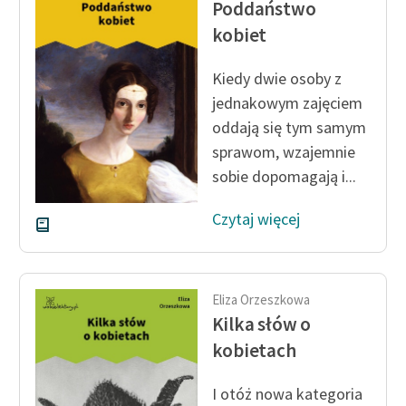
Poddaństwo
kobiet
Zasady wykorzystania
Wolnych Lektur
Kiedy dwie osoby z
Logotypy
jednakowym zajęciem
oddają się tym samym
Materiały promocyjne
sprawom, wzajemnie
Polityka prywatności
sobie dopomagają i...
Regulamin biblioteki
Czytaj więcej
Dane fundacji i
sprawozdania finansowe
Regulamin darowizn
Eliza Orzeszkowa
Kilka słów o
Informacja o treściach
kobietach
wrażliwych
I otóż nowa kategoria
Deklaracja dostępności