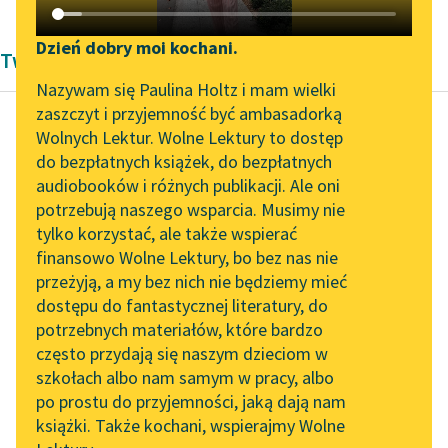
Katalog DAISY
Zgłoś brak utworu
Podkasty o książkach
Dzień dobry moi kochani.
Twórczość Pozytywizm
Aktualności
Narzędzia
Nazywam się Paulina Holtz i mam wielki
zaszczyt i przyjemność być ambasadorką
„Prokurator Alicja Horn”
Mapa Wolnych Lektur
Wolnych Lektur. Wolne Lektury to dostęp
do słuchania
do bezpłatnych książek, do bezpłatnych
John Stuart Mill
Leśmianator
audiobooków i różnych publikacji. Ale oni
Poddaństwo
Byliśmy częścią AI Impact
potrzebują naszego wsparcia. Musimy nie
Przewodnik dla piszących i
kobiet
Lab
tylko korzystać, ale także wspierać
czytających
finansowo Wolne Lektury, bo bez nas nie
Zapraszamy na spotkanie
Nie jest prawdą jakoby
przeżyją, a my bez nich nie będziemy mieć
online z tłumaczkami
w każdej dobrowolnej
dostępu do fantastycznej literatury, do
literatury skandynawskiej
API
spółce dwóch osób
potrzebnych materiałów, które bardzo
jedna z nich musiała
Spotkanie z Katarzyną
OAI-PMH
często przydają się naszym dzieciom w
Tunkiel w Oslo
rządzić...
szkołach albo nam samym w pracy, albo
Widget Wolnych Lektur
po prostu do przyjemności, jaką dają nam
102. lata temu zmarł
Czytaj więcej
książki. Także kochani, wspierajmy Wolne
Przypisy
Joseph Conrad