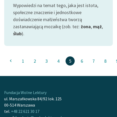
Wypowiedzi na temat tego, jaka jest istota,
społeczne znaczenie i jednostkowe
doświadczenie małżeństwa tworzą
zastanawiającą mozaikę (zob. tez:
żona
,
mąż
,
ślub
).
1
2
3
4
5
6
7
8
Fundacja Wolne Lektury
ul. Marszałkowska 84/92 lok. 125
00-514 Warszawa
tel.
+48 22 621 30 17