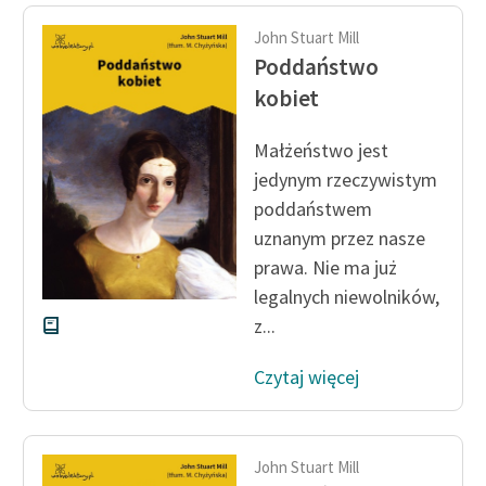
Ręce pełne poezji
John Stuart Mill
Kolekcje edukacyjne
Poddaństwo
twórców przechodzących
kobiet
do domeny publicznej,
lektur szkolnych oraz
Małżeństwo jest
Starego Testamentu
jedynym rzeczywistym
Odkurzamy bohaterów
poddaństwem
uznanym przez nasze
Szkoła Poezji Wolnych
prawa. Nie ma już
Lektur
legalnych niewolników,
O nas
z...
Kontakt
Czytaj więcej
O projekcie
Zespół
John Stuart Mill