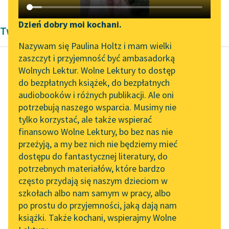
Katalog DAISY
Zgłoś brak utworu
Podkasty o książkach
Dzień dobry moi kochani.
Twórczość dramatyczna Pozytywizm
Aktualności
Narzędzia
Nazywam się Paulina Holtz i mam wielki
zaszczyt i przyjemność być ambasadorką
„Prokurator Alicja Horn”
Mapa Wolnych Lektur
Wolnych Lektur. Wolne Lektury to dostęp
do słuchania
do bezpłatnych książek, do bezpłatnych
Adolf Abrahamowicz
Leśmianator
audiobooków i różnych publikacji. Ale oni
Jego zasady
Byliśmy częścią AI Impact
potrzebują naszego wsparcia. Musimy nie
Przewodnik dla piszących i
Lab
tylko korzystać, ale także wspierać
czytających
Cóż pan tak
finansowo Wolne Lektury, bo bez nas nie
Zapraszamy na spotkanie
hałasujesz? Wiesz
przeżyją, a my bez nich nie będziemy mieć
online z tłumaczkami
dobrze, że ja tego nie
dostępu do fantastycznej literatury, do
literatury skandynawskiej
API
znoszę, że lubię spokój.
potrzebnych materiałów, które bardzo
Spotkanie z Katarzyną
OAI-PMH
często przydają się naszym dzieciom w
FILC...
Tunkiel w Oslo
szkołach albo nam samym w pracy, albo
Widget Wolnych Lektur
po prostu do przyjemności, jaką dają nam
102. lata temu zmarł
Czytaj więcej
książki. Także kochani, wspierajmy Wolne
Przypisy
Joseph Conrad