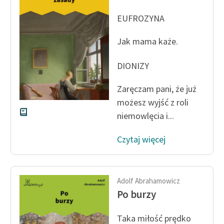
Ręce pełne poezji
EUFROZYNA
Kolekcje edukacyjne
twórców przechodzących
Jak mama każe.
do domeny publicznej,
lektur szkolnych oraz
DIONIZY
Starego Testamentu
Zaręczam pani, że już
Odkurzamy bohaterów
możesz wyjść z roli
Szkoła Poezji Wolnych
niemowlęcia i...
Lektur
Czytaj więcej
O nas
Kontakt
Adolf Abrahamowicz
O projekcie
Po burzy
Zespół
Taka miłość prędko