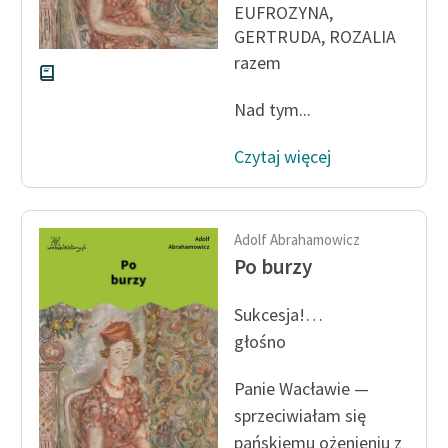
EUFROZYNA,
GERTRUDA, ROZALIA
razem
Nad tym...
Czytaj więcej
Adolf Abrahamowicz
Po burzy
Sukcesja!…
głośno
Panie Wacławie —
sprzeciwiałam się
pańskiemu ożenieniu z