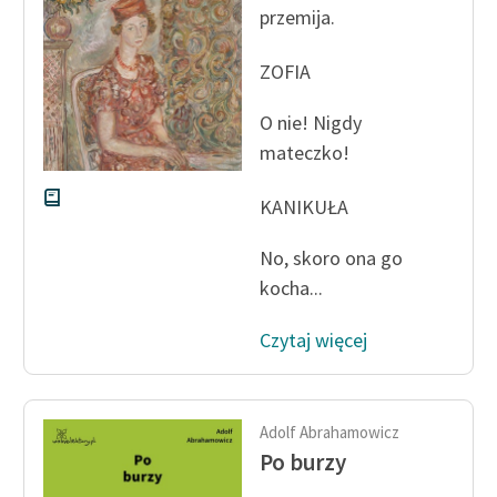
przemija.
Zasady wykorzystania
ZOFIA
Wolnych Lektur
Logotypy
O nie! Nigdy
mateczko!
Materiały promocyjne
KANIKUŁA
Polityka prywatności
Regulamin biblioteki
No, skoro ona go
kocha...
Dane fundacji i
sprawozdania finansowe
Czytaj więcej
Regulamin darowizn
Informacja o treściach
Adolf Abrahamowicz
wrażliwych
Po burzy
Deklaracja dostępności