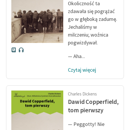
Okoliczność ta
zdawała się pogrążać
Zasady wykorzystania
go w głęboką zadumę.
Wolnych Lektur
Jechaliśmy w
Logotypy
milczeniu; woźnica
pogwizdywał.
Materiały promocyjne
Polityka prywatności
— Aha...
Regulamin biblioteki
Czytaj więcej
Dane fundacji i
sprawozdania finansowe
Charles Dickens
Regulamin darowizn
Dawid Copperfield,
Informacja o treściach
tom pierwszy
wrażliwych
— Peggotty! Nie
Deklaracja dostępności