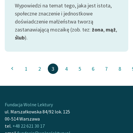
Wypowiedzi na temat tego, jaka jest istota,
społeczne znaczenie i jednostkowe
doświadczenie małżeństwa tworzą
zastanawiającą mozaikę (zob. tez:
żona
,
mąż
,
ślub
).
1
2
3
4
5
6
7
8
Fundacja Wolne Lektury
ul. Marszałkowska 84/92 lok. 125
00-514 Warszawa
tel.
+48 22 621 30 17