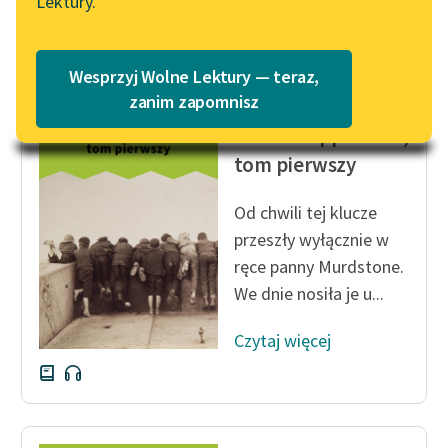
Lektury.
Katalog
Czytaj więcej
Blog
Katalog w formacie PDF
Wesprzyj Wolne Lektury — teraz,
Lektury szkolne i klasyka
zanim zapomnisz
Charles Dickens
literatury do słuchania dla
Dawid Copperfield,
uczennic i uczniów z
tom pierwszy
niepełnosprawnościami
E-kolekcja lektur
Od chwili tej klucze
szkolnych i literatury do
przeszły wyłącznie w
słuchania dla uczennic i
ręce panny Murdstone.
uczniów z
We dnie nosiła je u...
niepełnosprawnościami
Czytaj więcej
Feministyczne inspiracje.
Popularyzacja
skandynawskiej literatury
feministycznej