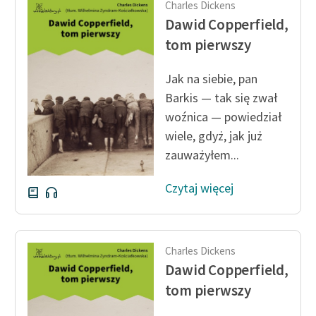
Charles Dickens
Ręce pełne poezji
Dawid Copperfield,
Kolekcje edukacyjne
tom pierwszy
twórców przechodzących
do domeny publicznej,
Jak na siebie, pan
lektur szkolnych oraz
Barkis — tak się zwał
Starego Testamentu
woźnica — powiedział
Odkurzamy bohaterów
wiele, gdyż, jak już
zauważyłem...
Szkoła Poezji Wolnych
Lektur
Czytaj więcej
O nas
Kontakt
Charles Dickens
O projekcie
Dawid Copperfield,
tom pierwszy
Zespół