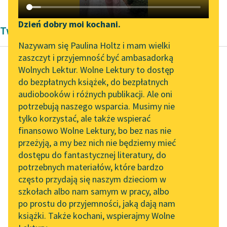
Katalog DAISY
Zgłoś brak utworu
Podkasty o książkach
Dzień dobry moi kochani.
Twórczość Pozytywizm
Aktualności
Narzędzia
Nazywam się Paulina Holtz i mam wielki
zaszczyt i przyjemność być ambasadorką
„Prokurator Alicja Horn”
Mapa Wolnych Lektur
Wolnych Lektur. Wolne Lektury to dostęp
do słuchania
do bezpłatnych książek, do bezpłatnych
Charles Dickens
Leśmianator
audiobooków i różnych publikacji. Ale oni
Dawid Copperfield,
Byliśmy częścią AI Impact
potrzebują naszego wsparcia. Musimy nie
Przewodnik dla piszących i
tom pierwszy
Lab
tylko korzystać, ale także wspierać
czytających
finansowo Wolne Lektury, bo bez nas nie
Zapraszamy na spotkanie
— Kochanie — rzekła,
przeżyją, a my bez nich nie będziemy mieć
online z tłumaczkami
rozwiązując drżącą
dostępu do fantastycznej literatury, do
literatury skandynawskiej
API
ręką wstążki
potrzebnych materiałów, które bardzo
kapelusza, po czym
Spotkanie z Katarzyną
OAI-PMH
często przydają się naszym dzieciom w
Tunkiel w Oslo
jednym tchem
szkołach albo nam samym w pracy, albo
Widget Wolnych Lektur
dorzuciła — A gdyby
po prostu do przyjemności, jaką dają nam
102. lata temu zmarł
książki. Także kochani, wspierajmy Wolne
tak...
Przypisy
Joseph Conrad