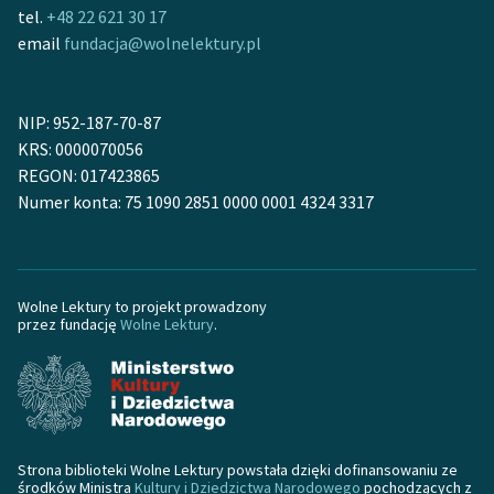
tel.
+48 22 621 30 17
email
fundacja@wolnelektury.pl
Zasady wykorzystania
Wolnych Lektur
Logotypy
NIP: 952-187-70-87
KRS: 0000070056
Materiały promocyjne
REGON: 017423865
Numer konta: 75 1090 2851 0000 0001 4324 3317
Polityka prywatności
Regulamin biblioteki
Dane fundacji i
Wolne Lektury to projekt prowadzony
sprawozdania finansowe
przez fundację
Wolne Lektury
.
Regulamin darowizn
Informacja o treściach
wrażliwych
Strona biblioteki Wolne Lektury powstała dzięki dofinansowaniu ze
Deklaracja dostępności
środków Ministra
Kultury i Dziedzictwa Narodowego
pochodzących z