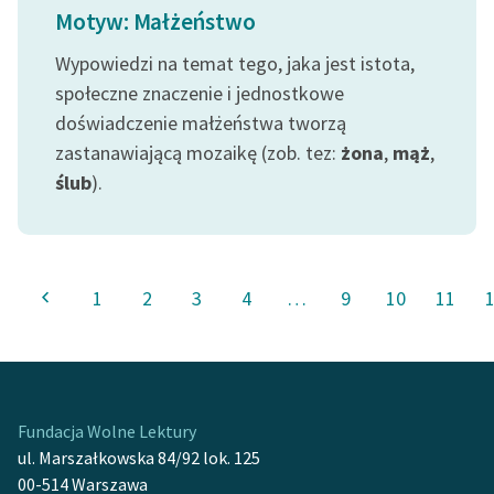
Ręce pełne poezji
Motyw: Małżeństwo
Kolekcje edukacyjne
Wypowiedzi na temat tego, jaka jest istota,
twórców przechodzących
społeczne znaczenie i jednostkowe
do domeny publicznej,
doświadczenie małżeństwa tworzą
lektur szkolnych oraz
zastanawiającą mozaikę (zob. tez:
żona
,
mąż
,
Starego Testamentu
ślub
).
Odkurzamy bohaterów
Szkoła Poezji Wolnych
Lektur
1
2
3
4
…
9
10
11
O nas
Kontakt
O projekcie
Fundacja Wolne Lektury
ul. Marszałkowska 84/92 lok. 125
Zespół
00-514 Warszawa