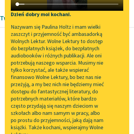
Katalog DAISY
Zgłoś brak utworu
Podkasty o książkach
Dzień dobry moi kochani.
Twórczość Pozytywizm
Aktualności
Narzędzia
Nazywam się Paulina Holtz i mam wielki
zaszczyt i przyjemność być ambasadorką
„Prokurator Alicja Horn”
Mapa Wolnych Lektur
Wolnych Lektur. Wolne Lektury to dostęp
do słuchania
do bezpłatnych książek, do bezpłatnych
Henryk Sienkiewicz
Leśmianator
audiobooków i różnych publikacji. Ale oni
Potop, tom trzeci
Byliśmy częścią AI Impact
potrzebują naszego wsparcia. Musimy nie
Przewodnik dla piszących i
Lab
tylko korzystać, ale także wspierać
czytających
— Jest w Tylży niejaki
finansowo Wolne Lektury, bo bez nas nie
Zapraszamy na spotkanie
Plaska, czy tam jak,
przeżyją, a my bez nich nie będziemy mieć
online z tłumaczkami
który swego czasu był
dostępu do fantastycznej literatury, do
literatury skandynawskiej
API
księdzem w
potrzebnych materiałów, które bardzo
Nieworanach...
Spotkanie z Katarzyną
OAI-PMH
często przydają się naszym dzieciom w
Tunkiel w Oslo
szkołach albo nam samym w pracy, albo
Widget Wolnych Lektur
Czytaj więcej
po prostu do przyjemności, jaką dają nam
102. lata temu zmarł
książki. Także kochani, wspierajmy Wolne
Przypisy
Joseph Conrad