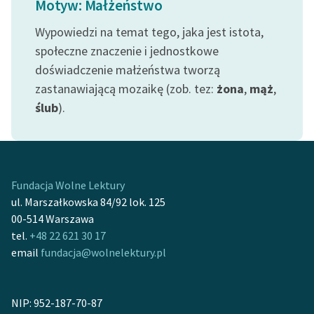
Motyw: Małżeństwo
feministycznej
Wypowiedzi na temat tego, jaka jest istota,
Ręce pełne poezji
społeczne znaczenie i jednostkowe
doświadczenie małżeństwa tworzą
Kolekcje edukacyjne
twórców przechodzących
zastanawiającą mozaikę (zob. tez:
żona
,
mąż
,
do domeny publicznej,
ślub
).
lektur szkolnych oraz
Starego Testamentu
Odkurzamy bohaterów
Fundacja Wolne Lektury
Szkoła Poezji Wolnych
ul. Marszałkowska 84/92 lok. 125
Lektur
00-514 Warszawa
tel.
+48 22 621 30 17
O nas
email
fundacja@wolnelektury.pl
Kontakt
O projekcie
NIP: 952-187-70-87