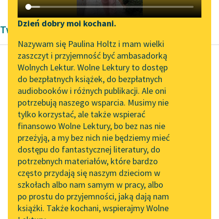
Katalog DAISY
Zgłoś brak utworu
Podkasty o książkach
Dzień dobry moi kochani.
Twórczość Pozytywizm Marii Konopnickiej
Aktualności
Narzędzia
Nazywam się Paulina Holtz i mam wielki
zaszczyt i przyjemność być ambasadorką
Zapraszamy na spotkanie
Mapa Wolnych Lektur
Wolnych Lektur. Wolne Lektury to dostęp
online z tłumaczkami
do bezpłatnych książek, do bezpłatnych
Maria Konopnicka
Leśmianator
literatury skandynawskiej
audiobooków i różnych publikacji. Ale oni
Nasza szkapa
potrzebują naszego wsparcia. Musimy nie
Przewodnik dla piszących i
Spotkanie z Katarzyną
tylko korzystać, ale także wspierać
czytających
Upłynęło znów ze dwa
Tunkiel w Oslo
finansowo Wolne Lektury, bo bez nas nie
tygodnie. Ojciec
przeżyją, a my bez nich nie będziemy mieć
Wolne Lektury na 32.
niewiele co zarobku
dostępu do fantastycznej literatury, do
Pol’and’Rock Festivalu
API
miał; a tu i w domu...
potrzebnych materiałów, które bardzo
„Kochanek Lady
OAI-PMH
często przydają się naszym dzieciom w
Czytaj więcej
Chatterley” do słuchania
szkołach albo nam samym w pracy, albo
Widget Wolnych Lektur
na Wolnych Lekturach
po prostu do przyjemności, jaką dają nam
książki. Także kochani, wspierajmy Wolne
Przypisy
Nowy audiobook –