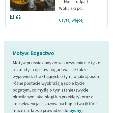
— Nie — odparł
Wokulski po...
Czytaj więcej
Motyw: Bogactwo
Motyw przewidziany do wskazywania nie tylko
rozmaitych opisów bogactwa, ale także
wypowiedzi traktujących o tym, w jaki sposób
różne postacie wyobrażają sobie bycie
bogatym, co myślą o tym stanie (zwykle
określanym jako błogi lub przeklęty) oraz o
konsekwencjach zażywania bogactwa (które
może np. łatwo prowadzić do
pychy
).