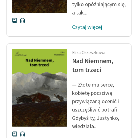
tylko opóźniającym się,
a tak...
Czytaj więcej
Eliza Orzeszkowa
Nad Niemnem,
tom trzeci
— Złote ma serce,
kobietę poczciwą i
przywiązaną ocenić i
uszczęśliwić potrafi.
Gdybyś ty, Justynko,
wiedziała...