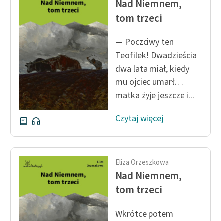
Nad Niemnem,
Ręce pełne poezji
tom trzeci
Kolekcje edukacyjne
twórców przechodzących
— Poczciwy ten
do domeny publicznej,
Teofilek! Dwadzieścia
lektur szkolnych oraz
dwa lata miał, kiedy
Starego Testamentu
mu ojciec umarł…
Odkurzamy bohaterów
matka żyje jeszcze i...
Szkoła Poezji Wolnych
Czytaj więcej
Lektur
O nas
Eliza Orzeszkowa
Kontakt
Nad Niemnem,
O projekcie
tom trzeci
Zespół
Wkrótce potem