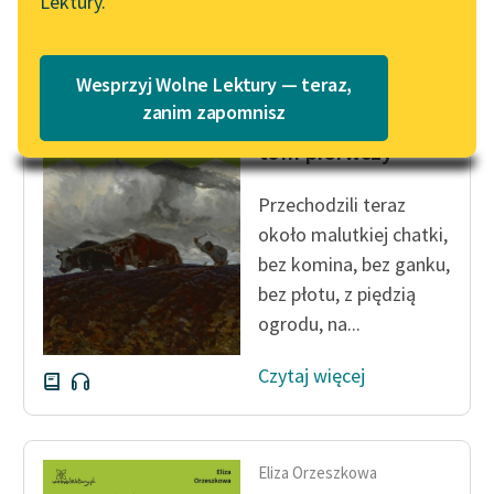
Lektury.
Katalog
Blog
Katalog w formacie PDF
Wesprzyj Wolne Lektury — teraz,
Eliza Orzeszkowa
Lektury szkolne i klasyka
zanim zapomnisz
Nad Niemnem,
literatury do słuchania dla
tom pierwszy
uczennic i uczniów z
niepełnosprawnościami
Przechodzili teraz
E-kolekcja lektur
około malutkiej chatki,
szkolnych i literatury do
bez komina, bez ganku,
słuchania dla uczennic i
bez płotu, z piędzią
uczniów z
ogrodu, na...
niepełnosprawnościami
Czytaj więcej
Feministyczne inspiracje.
Popularyzacja
skandynawskiej literatury
feministycznej
Eliza Orzeszkowa