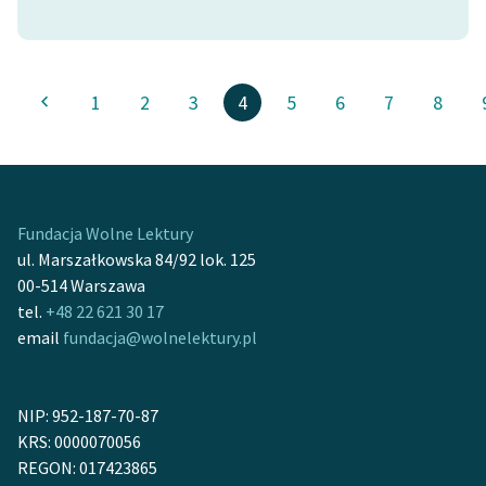
1
2
3
4
5
6
7
8
Fundacja Wolne Lektury
ul. Marszałkowska 84/92 lok. 125
00-514 Warszawa
tel.
+48 22 621 30 17
email
fundacja@wolnelektury.pl
NIP: 952-187-70-87
KRS: 0000070056
REGON: 017423865