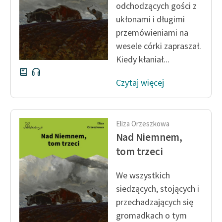
odchodzących gości z
ukłonami i długimi
Zasady wykorzystania
przemówieniami na
Wolnych Lektur
wesele córki zapraszał.
Logotypy
Kiedy kłaniał...
Materiały promocyjne
Czytaj więcej
Polityka prywatności
Regulamin biblioteki
Eliza Orzeszkowa
Dane fundacji i
Nad Niemnem,
sprawozdania finansowe
tom trzeci
Regulamin darowizn
We wszystkich
Informacja o treściach
siedzących, stojących i
wrażliwych
przechadzających się
gromadkach o tym
Deklaracja dostępności