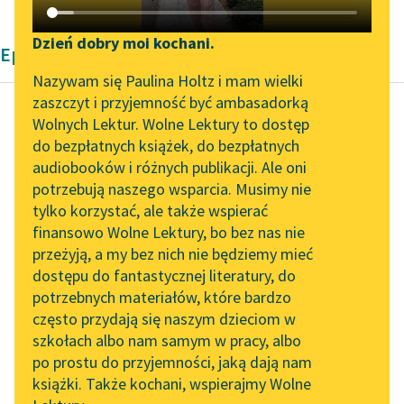
Katalog DAISY
Zgłoś brak utworu
Podkasty o książkach
Dzień dobry moi kochani.
Epika Pozytywizm
Aktualności
Narzędzia
Nazywam się Paulina Holtz i mam wielki
zaszczyt i przyjemność być ambasadorką
„Prokurator Alicja Horn”
Mapa Wolnych Lektur
Wolnych Lektur. Wolne Lektury to dostęp
do słuchania
do bezpłatnych książek, do bezpłatnych
Eliza Orzeszkowa
Leśmianator
audiobooków i różnych publikacji. Ale oni
Nad Niemnem,
Byliśmy częścią AI Impact
potrzebują naszego wsparcia. Musimy nie
Przewodnik dla piszących i
tom pierwszy
Lab
tylko korzystać, ale także wspierać
czytających
finansowo Wolne Lektury, bo bez nas nie
Zapraszamy na spotkanie
Wieści chodzą, że
przeżyją, a my bez nich nie będziemy mieć
online z tłumaczkami
gospodarstwem
dostępu do fantastycznej literatury, do
literatury skandynawskiej
API
prawie się nie zajmuje i
potrzebnych materiałów, które bardzo
interesy swe wcale
Spotkanie z Katarzyną
OAI-PMH
często przydają się naszym dzieciom w
Tunkiel w Oslo
nieosobliwie prowadzi,
szkołach albo nam samym w pracy, albo
Widget Wolnych Lektur
a...
po prostu do przyjemności, jaką dają nam
102. lata temu zmarł
książki. Także kochani, wspierajmy Wolne
Przypisy
Joseph Conrad
Czytaj więcej