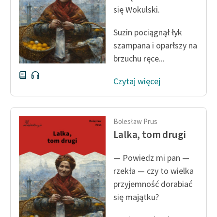
się Wokulski.
Suzin pociągnął łyk
szampana i oparłszy na
brzuchu ręce...
Czytaj więcej
Bolesław Prus
Lalka, tom drugi
— Powiedz mi pan —
rzekła — czy to wielka
przyjemność dorabiać
się majątku?