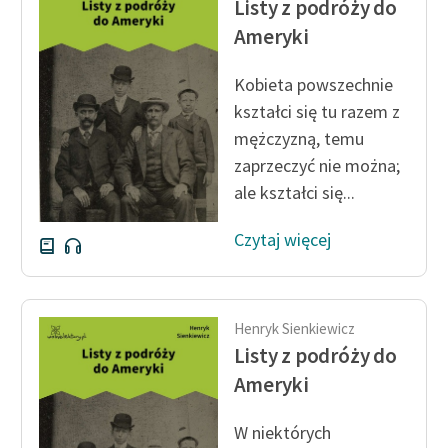
Listy z podróży do
Ręce pełne poezji
Ameryki
Kolekcje edukacyjne
twórców przechodzących
Kobieta powszechnie
do domeny publicznej,
kształci się tu razem z
lektur szkolnych oraz
mężczyzną, temu
Starego Testamentu
zaprzeczyć nie można;
Odkurzamy bohaterów
ale kształci się...
Szkoła Poezji Wolnych
Czytaj więcej
Lektur
O nas
Henryk Sienkiewicz
Kontakt
Listy z podróży do
O projekcie
Ameryki
Zespół
W niektórych