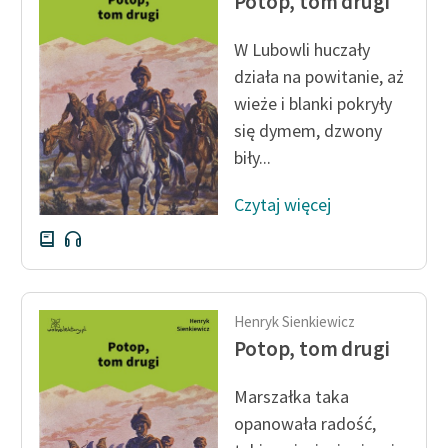
Potop, tom drugi
W Lubowli huczały
działa na powitanie, aż
wieże i blanki pokryły
się dymem, dzwony
biły...
Czytaj więcej
Henryk Sienkiewicz
Potop, tom drugi
Marszałka taka
opanowała radość,