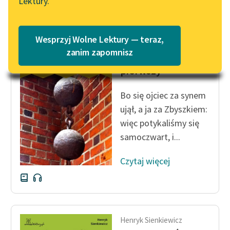
Lektury.
Katalog
Blog
Katalog w formacie PDF
Wesprzyj Wolne Lektury — teraz,
Henryk Sienkiewicz
Lektury szkolne i klasyka
zanim zapomnisz
Krzyżacy, tom
literatury do słuchania dla
pierwszy
uczennic i uczniów z
niepełnosprawnościami
Bo się ojciec za synem
E-kolekcja lektur
ujął, a ja za Zbyszkiem:
szkolnych i literatury do
więc potykaliśmy się
słuchania dla uczennic i
samoczwart, i...
uczniów z
niepełnosprawnościami
Czytaj więcej
Feministyczne inspiracje.
Popularyzacja
skandynawskiej literatury
feministycznej
Henryk Sienkiewicz