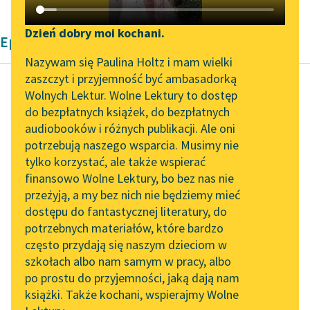
Katalog DAISY
Zgłoś brak utworu
Podkasty o książkach
Dzień dobry moi kochani.
Epika Pozytywizm
Aktualności
Narzędzia
Nazywam się Paulina Holtz i mam wielki
zaszczyt i przyjemność być ambasadorką
„Prokurator Alicja Horn”
Mapa Wolnych Lektur
Wolnych Lektur. Wolne Lektury to dostęp
do słuchania
do bezpłatnych książek, do bezpłatnych
Henryk Sienkiewicz
Leśmianator
audiobooków i różnych publikacji. Ale oni
Krzyżacy, tom
Byliśmy częścią AI Impact
potrzebują naszego wsparcia. Musimy nie
Przewodnik dla piszących i
pierwszy
Lab
tylko korzystać, ale także wspierać
czytających
finansowo Wolne Lektury, bo bez nas nie
Zapraszamy na spotkanie
— A niemało ich
przeżyją, a my bez nich nie będziemy mieć
online z tłumaczkami
ściągnie — mówił dalej
dostępu do fantastycznej literatury, do
literatury skandynawskiej
API
mieszczanin. — Wielkie
potrzebnych materiałów, które bardzo
gody i wielka
Spotkanie z Katarzyną
OAI-PMH
często przydają się naszym dzieciom w
Tunkiel w Oslo
szczęśliwość dla
szkołach albo nam samym w pracy, albo
Widget Wolnych Lektur
Królestwa! Prawią...
po prostu do przyjemności, jaką dają nam
102. lata temu zmarł
książki. Także kochani, wspierajmy Wolne
Przypisy
Joseph Conrad
Czytaj więcej