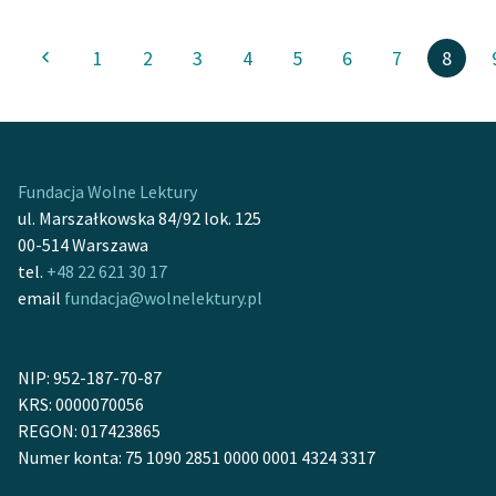
1
2
3
4
5
6
7
8
Fundacja Wolne Lektury
ul. Marszałkowska 84/92 lok. 125
00-514 Warszawa
tel.
+48 22 621 30 17
email
fundacja@wolnelektury.pl
NIP: 952-187-70-87
KRS: 0000070056
REGON: 017423865
Numer konta: 75 1090 2851 0000 0001 4324 3317