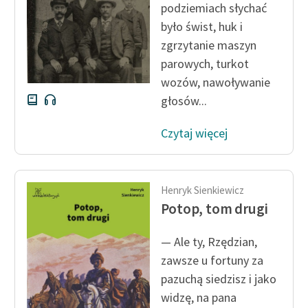
podziemiach słychać
było świst, huk i
Zasady wykorzystania
zgrzytanie maszyn
Wolnych Lektur
parowych, turkot
Logotypy
wozów, nawoływanie
głosów...
Materiały promocyjne
Polityka prywatności
Czytaj więcej
Regulamin biblioteki
Dane fundacji i
Henryk Sienkiewicz
sprawozdania finansowe
Potop, tom drugi
Regulamin darowizn
— Ale ty, Rzędzian,
Informacja o treściach
zawsze u fortuny za
wrażliwych
pazuchą siedzisz i jako
widzę, na pana
Deklaracja dostępności