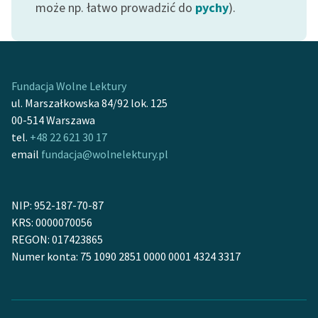
może np. łatwo prowadzić do
pychy
).
Fundacja Wolne Lektury
ul. Marszałkowska 84/92 lok. 125
00-514 Warszawa
tel.
+48 22 621 30 17
email
fundacja@wolnelektury.pl
NIP: 952-187-70-87
KRS: 0000070056
REGON: 017423865
Numer konta: 75 1090 2851 0000 0001 4324 3317