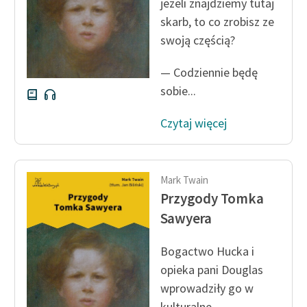
jeżeli znajdziemy tutaj
skarb, to co zrobisz ze
Zasady wykorzystania
swoją częścią?
Wolnych Lektur
— Codziennie będę
Logotypy
sobie...
Materiały promocyjne
Czytaj więcej
Polityka prywatności
Regulamin biblioteki
Mark Twain
Dane fundacji i
Przygody Tomka
sprawozdania finansowe
Sawyera
Regulamin darowizn
Bogactwo Hucka i
Informacja o treściach
opieka pani Douglas
wrażliwych
wprowadziły go w
Deklaracja dostępności
kulturalne