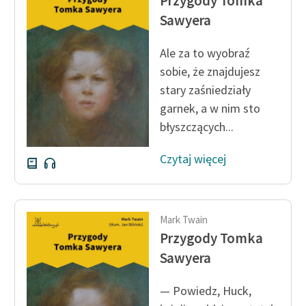
Przygody Tomka
Ręce pełne poezji
Sawyera
Kolekcje edukacyjne
twórców przechodzących
Ale za to wyobraź
do domeny publicznej,
sobie, że znajdujesz
lektur szkolnych oraz
stary zaśniedziały
Starego Testamentu
garnek, a w nim sto
błyszczących...
Odkurzamy bohaterów
Szkoła Poezji Wolnych
Czytaj więcej
Lektur
O nas
Mark Twain
Kontakt
Przygody Tomka
Sawyera
O projekcie
Zespół
— Powiedz, Huck,