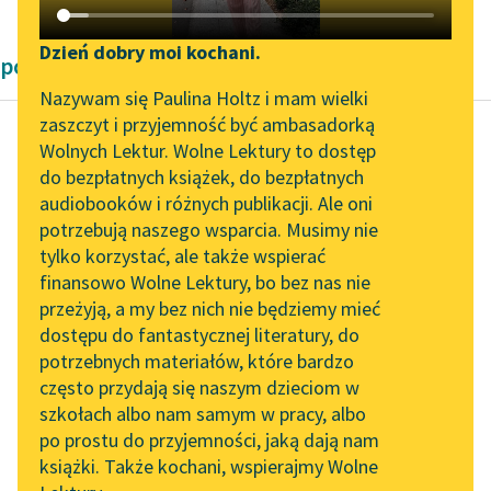
Katalog DAISY
Zgłoś brak utworu
Podkasty o książkach
Dzień dobry moi kochani.
powieści dla dzieci i młodzieży Pozytywizm
Aktualności
Narzędzia
Nazywam się Paulina Holtz i mam wielki
zaszczyt i przyjemność być ambasadorką
„Prokurator Alicja Horn”
Mapa Wolnych Lektur
Wolnych Lektur. Wolne Lektury to dostęp
do słuchania
do bezpłatnych książek, do bezpłatnych
Mark Twain
Leśmianator
audiobooków i różnych publikacji. Ale oni
Przygody Hucka
Byliśmy częścią AI Impact
potrzebują naszego wsparcia. Musimy nie
Przewodnik dla piszących i
Finna
Lab
tylko korzystać, ale także wspierać
czytających
finansowo Wolne Lektury, bo bez nas nie
Zapraszamy na spotkanie
— I cóż? Bogaty
przeżyją, a my bez nich nie będziemy mieć
online z tłumaczkami
jesteś?
dostępu do fantastycznej literatury, do
literatury skandynawskiej
API
potrzebnych materiałów, które bardzo
— Nie, ale byłem już
Spotkanie z Katarzyną
OAI-PMH
często przydają się naszym dzieciom w
raz bogaty i znów nim
Tunkiel w Oslo
szkołach albo nam samym w pracy, albo
Widget Wolnych Lektur
będę. Miałem...
po prostu do przyjemności, jaką dają nam
102. lata temu zmarł
książki. Także kochani, wspierajmy Wolne
Przypisy
Joseph Conrad
Czytaj więcej