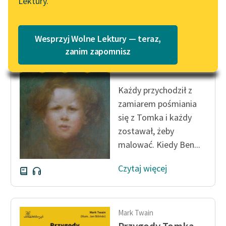
Lektury.
Katalog
Blog
Katalog w formacie PDF
Wesprzyj Wolne Lektury — teraz,
Mark Twain
Przygody Tomka
Lektury szkolne i klasyka
zanim zapomnisz
literatury do słuchania dla
Sawyera
uczennic i uczniów z
niepełnosprawnościami
Każdy przychodził z
zamiarem pośmiania
E-kolekcja lektur
się z Tomka i każdy
szkolnych i literatury do
zostawał, żeby
słuchania dla uczennic i
uczniów z
malować. Kiedy Ben...
niepełnosprawnościami
Czytaj więcej
Feministyczne inspiracje.
Popularyzacja
skandynawskiej literatury
feministycznej
Mark Twain