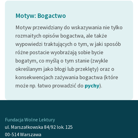
Ręce pełne poezji
Motyw: Bogactwo
Kolekcje edukacyjne
twórców przechodzących
Motyw przewidziany do wskazywania nie tylko
do domeny publicznej,
rozmaitych opisów bogactwa, ale także
lektur szkolnych oraz
wypowiedzi traktujących o tym, w jaki sposób
Starego Testamentu
różne postacie wyobrażają sobie bycie
Odkurzamy bohaterów
bogatym, co myślą o tym stanie (zwykle
określanym jako błogi lub przeklęty) oraz o
Szkoła Poezji Wolnych
konsekwencjach zażywania bogactwa (które
Lektur
może np. łatwo prowadzić do
pychy
).
O nas
Kontakt
O projekcie
Fundacja Wolne Lektury
ul. Marszałkowska 84/92 lok. 125
Zespół
00-514 Warszawa