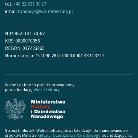
tel.
+48 22 621 30 17
email
fundacja@wolnelektury.pl
Zasady wykorzystania
Wolnych Lektur
Logotypy
NIP: 952-187-70-87
KRS: 0000070056
Materiały promocyjne
REGON: 017423865
Numer konta: 75 1090 2851 0000 0001 4324 3317
Polityka prywatności
Regulamin biblioteki
Dane fundacji i
Wolne Lektury to projekt prowadzony
sprawozdania finansowe
przez fundację
Wolne Lektury
.
Regulamin darowizn
Informacja o treściach
wrażliwych
Strona biblioteki Wolne Lektury powstała dzięki dofinansowaniu ze
Deklaracja dostępności
środków Ministra
Kultury i Dziedzictwa Narodowego
pochodzących z