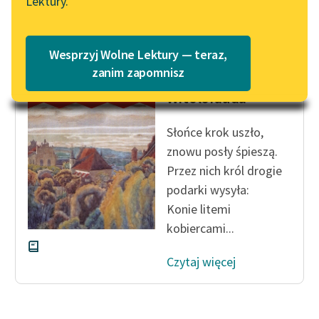
Lektury.
Katalog
Blog
Katalog w formacie PDF
Wesprzyj Wolne Lektury — teraz,
Józef Ignacy Kraszewski
Lektury szkolne i klasyka
zanim zapomnisz
Anafielas. Pieśń I.
literatury do słuchania dla
Witolorauda
uczennic i uczniów z
niepełnosprawnościami
Słońce krok uszło,
E-kolekcja lektur
znowu posły śpieszą.
szkolnych i literatury do
Przez nich król drogie
słuchania dla uczennic i
podarki wysyła:
uczniów z
Konie litemi
niepełnosprawnościami
kobiercami...
Feministyczne inspiracje.
Czytaj więcej
Popularyzacja
skandynawskiej literatury
feministycznej