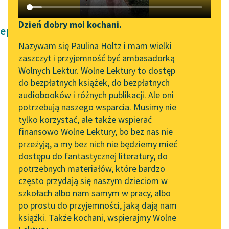
Katalog DAISY
Zgłoś brak utworu
Podkasty o książkach
Dzień dobry moi kochani.
eposy Pozytywizm
Aktualności
Narzędzia
Nazywam się Paulina Holtz i mam wielki
zaszczyt i przyjemność być ambasadorką
„Prokurator Alicja Horn”
Mapa Wolnych Lektur
Wolnych Lektur. Wolne Lektury to dostęp
do słuchania
do bezpłatnych książek, do bezpłatnych
Józef Ignacy Kraszewski
Leśmianator
audiobooków i różnych publikacji. Ale oni
Anafielas. Pieśń I.
Byliśmy częścią AI Impact
potrzebują naszego wsparcia. Musimy nie
Przewodnik dla piszących i
Witolorauda
Lab
tylko korzystać, ale także wspierać
czytających
finansowo Wolne Lektury, bo bez nas nie
Zapraszamy na spotkanie
Potém mu konia
przeżyją, a my bez nich nie będziemy mieć
online z tłumaczkami
przywiedli zza morza,
dostępu do fantastycznej literatury, do
literatury skandynawskiej
API
Którego Raudon, jak
potrzebnych materiałów, które bardzo
drogiego skarbu,
Spotkanie z Katarzyną
OAI-PMH
często przydają się naszym dzieciom w
Tunkiel w Oslo
Pilnował okiem matki
szkołach albo nam samym w pracy, albo
Widget Wolnych Lektur
i...
po prostu do przyjemności, jaką dają nam
102. lata temu zmarł
książki. Także kochani, wspierajmy Wolne
Przypisy
Joseph Conrad
Czytaj więcej