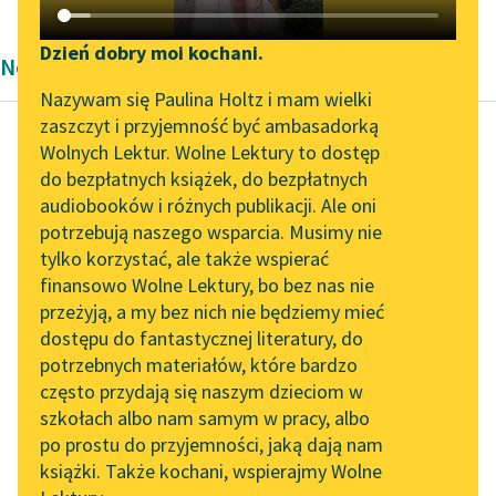
Katalog DAISY
Zgłoś brak utworu
Podkasty o książkach
Dzień dobry moi kochani.
Nowela Pozytywizm
Aktualności
Narzędzia
Nazywam się Paulina Holtz i mam wielki
zaszczyt i przyjemność być ambasadorką
„Prokurator Alicja Horn”
Mapa Wolnych Lektur
Wolnych Lektur. Wolne Lektury to dostęp
do słuchania
do bezpłatnych książek, do bezpłatnych
Maria Konopnicka
Leśmianator
audiobooków i różnych publikacji. Ale oni
Nasza szkapa
Byliśmy częścią AI Impact
potrzebują naszego wsparcia. Musimy nie
Przewodnik dla piszących i
Lab
tylko korzystać, ale także wspierać
czytających
Rondel, moździerz i
finansowo Wolne Lektury, bo bez nas nie
Zapraszamy na spotkanie
żelazko — to były
przeżyją, a my bez nich nie będziemy mieć
online z tłumaczkami
niemal klejnoty
dostępu do fantastycznej literatury, do
literatury skandynawskiej
API
rodzinne. Na półce
potrzebnych materiałów, które bardzo
wprost drzwi
Spotkanie z Katarzyną
OAI-PMH
często przydają się naszym dzieciom w
ustawione, błyszczały...
Tunkiel w Oslo
szkołach albo nam samym w pracy, albo
Widget Wolnych Lektur
po prostu do przyjemności, jaką dają nam
102. lata temu zmarł
Czytaj więcej
książki. Także kochani, wspierajmy Wolne
Przypisy
Joseph Conrad