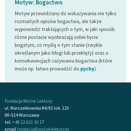
Motyw: Bogactwo
Ręce pełne poezji
Motyw przewidziany do wskazywania nie tylko
Kolekcje edukacyjne
rozmaitych opisów bogactwa, ale także
twórców przechodzących
wypowiedzi traktujących o tym, w jaki sposób
do domeny publicznej,
lektur szkolnych oraz
różne postacie wyobrażają sobie bycie
Starego Testamentu
bogatym, co myślą o tym stanie (zwykle
określanym jako błogi lub przeklęty) oraz o
Odkurzamy bohaterów
konsekwencjach zażywania bogactwa (które
Szkoła Poezji Wolnych
może np. łatwo prowadzić do
pychy
).
Lektur
O nas
Kontakt
Fundacja Wolne Lektury
ul. Marszałkowska 84/92 lok. 125
O projekcie
00-514 Warszawa
Zespół
tel.
+48 22 621 30 17
email
fundacja@wolnelektury.pl