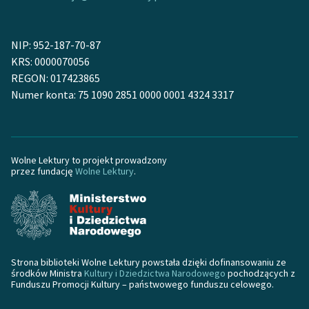
Zasady wykorzystania
NIP: 952-187-70-87
Wolnych Lektur
KRS: 0000070056
Logotypy
REGON: 017423865
Numer konta: 75 1090 2851 0000 0001 4324 3317
Materiały promocyjne
Polityka prywatności
Regulamin biblioteki
Wolne Lektury to projekt prowadzony
przez fundację
Wolne Lektury
.
Dane fundacji i
sprawozdania finansowe
Regulamin darowizn
Informacja o treściach
Strona biblioteki Wolne Lektury powstała dzięki dofinansowaniu ze
wrażliwych
środków Ministra
Kultury i Dziedzictwa Narodowego
pochodzących z
Funduszu Promocji Kultury – państwowego funduszu celowego.
Deklaracja dostępności