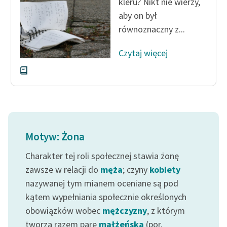
kleru? Nikt nie wierzy,
aby on był
równoznaczny z...
Czytaj więcej
Motyw: Żona
Charakter tej roli społecznej stawia żonę
zawsze w relacji do
męża
; czyny
kobiety
nazywanej tym mianem oceniane są pod
kątem wypełniania społecznie określonych
obowiązków wobec
mężczyzny
, z którym
tworzą razem parę
małżeńską
(por.