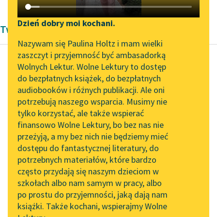
Katalog DAISY
Zgłoś brak utworu
Podkasty o książkach
Dzień dobry moi kochani.
Twórczość Tadeusz Boy-Żeleński
Aktualności
Narzędzia
Nazywam się Paulina Holtz i mam wielki
zaszczyt i przyjemność być ambasadorką
„Prokurator Alicja Horn”
Mapa Wolnych Lektur
Wolnych Lektur. Wolne Lektury to dostęp
do słuchania
do bezpłatnych książek, do bezpłatnych
Tadeusz Boy-Żeleński
Leśmianator
audiobooków i różnych publikacji. Ale oni
Flirt z Melpomeną
Byliśmy częścią AI Impact
potrzebują naszego wsparcia. Musimy nie
Przewodnik dla piszących i
Lab
tylko korzystać, ale także wspierać
czytających
Rola Żony w
finansowo Wolne Lektury, bo bez nas nie
Zapraszamy na spotkanie
interpretacji p.
przeżyją, a my bez nich nie będziemy mieć
online z tłumaczkami
Pancewiczowej jest
dostępu do fantastycznej literatury, do
literatury skandynawskiej
API
małym arcydziełem.
potrzebnych materiałów, które bardzo
Nie tylko artystka
Spotkanie z Katarzyną
OAI-PMH
często przydają się naszym dzieciom w
uwydatnia w niej...
Tunkiel w Oslo
szkołach albo nam samym w pracy, albo
Widget Wolnych Lektur
po prostu do przyjemności, jaką dają nam
102. lata temu zmarł
Czytaj więcej
książki. Także kochani, wspierajmy Wolne
Przypisy
Joseph Conrad