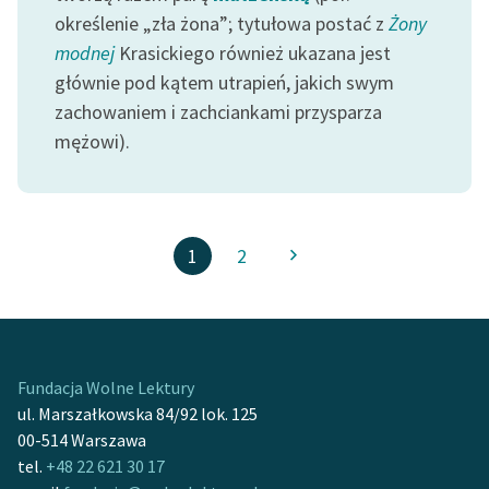
określenie „zła żona”; tytułowa postać z
Żony
modnej
Krasickiego również ukazana jest
głównie pod kątem utrapień, jakich swym
zachowaniem i zachciankami przysparza
mężowi).
1
2
Fundacja Wolne Lektury
ul. Marszałkowska 84/92 lok. 125
00-514 Warszawa
tel.
+48 22 621 30 17