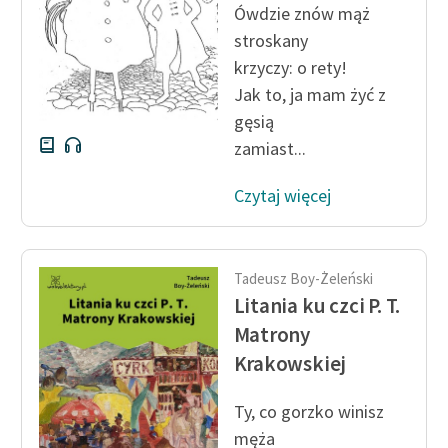
Ówdzie znów mąż
stroskany
Zasady wykorzystania
Wolnych Lektur
krzyczy: o rety!
Jak to, ja mam żyć z
Logotypy
gęsią
Materiały promocyjne
zamiast...
Polityka prywatności
Czytaj więcej
Regulamin biblioteki
Dane fundacji i
Tadeusz Boy-Żeleński
sprawozdania finansowe
Litania ku czci P. T.
Regulamin darowizn
Matrony
Krakowskiej
Informacja o treściach
wrażliwych
Ty, co gorzko winisz
Deklaracja dostępności
męża