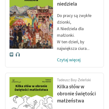
Ręce pełne poezji
niedziela
Kolekcje edukacyjne
Do pracy są zwykłe
twórców przechodzących
dzionki,
do domeny publicznej,
A Niedziela dla
lektur szkolnych oraz
małżonki.
Starego Testamentu
W ten dzień, by
Odkurzamy bohaterów
największa ciura...
Szkoła Poezji Wolnych
Czytaj więcej
Lektur
O nas
Tadeusz Boy-Żeleński
Kontakt
Kilka słów w
O projekcie
obronie świętości
małżeństwa
Zespół