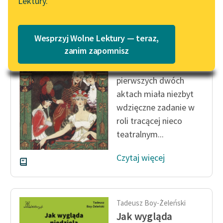
Lektury.
Katalog
Blog
Katalog w formacie PDF
Tadeusz Boy-Żeleński
Wesprzyj Wolne Lektury — teraz,
Flirt z Melpomeną
Lektury szkolne i klasyka
zanim zapomnisz
literatury do słuchania dla
P. Zielińska w
uczennic i uczniów z
pierwszych dwóch
niepełnosprawnościami
aktach miała niezbyt
E-kolekcja lektur
wdzięczne zadanie w
szkolnych i literatury do
roli tracącej nieco
słuchania dla uczennic i
teatralnym...
uczniów z
niepełnosprawnościami
Czytaj więcej
Feministyczne inspiracje.
Popularyzacja
skandynawskiej literatury
Tadeusz Boy-Żeleński
feministycznej
Jak wygląda