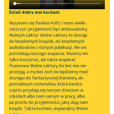
Katalog DAISY
Zgłoś brak utworu
Podkasty o książkach
Dzień dobry moi kochani.
Aktualności
Narzędzia
Nazywam się Paulina Holtz i mam wielki
zaszczyt i przyjemność być ambasadorką
Zapraszamy na spotkanie
Mapa Wolnych Lektur
Wolnych Lektur. Wolne Lektury to dostęp
online z tłumaczkami
pobierz książkę
do bezpłatnych książek, do bezpłatnych
Leśmianator
literatury skandynawskiej
audiobooków i różnych publikacji. Ale oni
potrzebują naszego wsparcia. Musimy nie
Przewodnik dla piszących i
Spotkanie z Katarzyną
tylko korzystać, ale także wspierać
czytających
Tunkiel w Oslo
czytaj online
finansowo Wolne Lektury, bo bez nas nie
przeżyją, a my bez nich nie będziemy mieć
Wolne Lektury na 32.
dostępu do fantastycznej literatury, do
Spis treści:
Pol’and’Rock Festivalu
API
potrzebnych materiałów, które bardzo
I. Zamiast przedmowy
„Kochanek Lady
OAI-PMH
często przydają się naszym dzieciom w
II. Młodość Celadona
Chatterley” do słuchania
szkołach albo nam samym w pracy, albo
III. Szkoła królowych
Widget Wolnych Lektur
na Wolnych Lekturach
po prostu do przyjemności, jaką dają nam
IV. Potop i arka
książki. Także kochani, wspierajmy Wolne
Przypisy
Nowy audiobook –
V. Konfitury