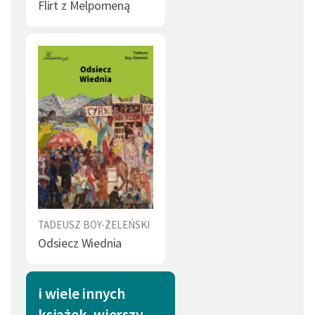
Flirt z Melpomeną
Wierność (1)
Duma (1)
Bohater (1)
Bóg (1)
Świętoszek (1)
Książka (1)
Córka (1)
Moda (1)
TADEUSZ BOY-ŻELEŃSKI
Odsiecz Wiednia
i wiele innych
książek, wierszy,