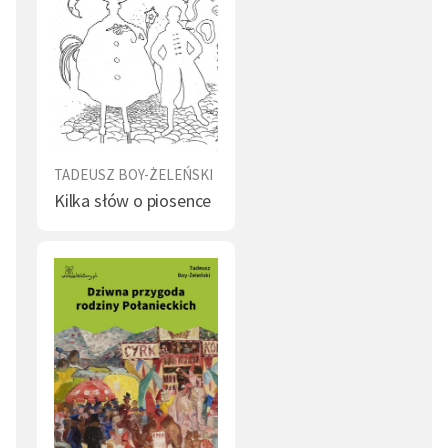
Władza (3)
Jedzenie (2)
Ojczyzna (2)
Korzyść (2)
Szlachcic (2)
Zdrada (2)
Państwo (2)
Mężczyzna (2)
TADEUSZ BOY-ŻELEŃSKI
Kilka słów o piosence
Ciało (2)
Rycerz (2)
Okrucieństwo (2)
Interes (2)
Przemoc (1)
Dziedzictwo (1)
Pies (1)
Słowo (1)
Ślub (1)
Filozof (1)
Bohaterstwo (1)
Starość (1)