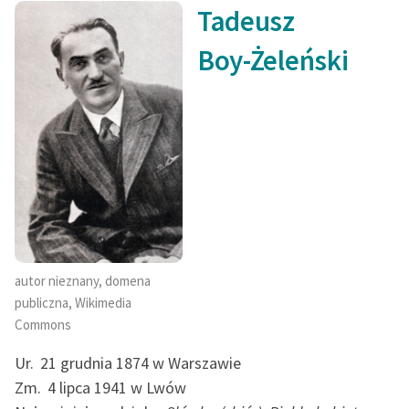
XXII. Pauvre nieboszontko
Tadeusz
feministycznej
XXIII. Ostatnia kampania Marysieńki
Boy-Żeleński
Ręce pełne poezji
Kolekcje edukacyjne
twórców przechodzących
do domeny publicznej,
lektur szkolnych oraz
Starego Testamentu
Odkurzamy bohaterów
Szkoła Poezji Wolnych
Lektur
autor nieznany, domena
publiczna, Wikimedia
O nas
Commons
Kontakt
Ur.
21 grudnia 1874 w Warszawie
Zm.
4 lipca 1941 w Lwów
O projekcie