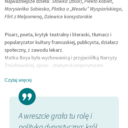
Najważniejsze dzieła:
Słówka (zbiór)
,
Piekło kobiet
,
Zespół
Marysieńka Sobieska
,
Plotka o „Weselu” Wyspiańskiego
,
Flirt z Melpomeną
,
Dziewice konsystorskie
Zasady wykorzystania
Wolnych Lektur
Pisarz, poeta, krytyk teatralny i literacki, tłumacz i
popularyzator kultury francuskiej, publicysta, działacz
Logotypy
społeczny, z zawodu lekarz.
Materiały promocyjne
Matka Boya była wychowanicą i przyjaciółką Narcyzy
Żmichowskiej, ojciec - znanym kompozytorem.
Polityka prywatności
Spokrewniony z Tetmajerami, uczestnik wesela Lucjana
Regulamin biblioteki
Rydla, opisanego przez Wyspiańskiego, później ożenił
Czytaj więcej
się z Zofią Pareńską, która była pierwowzorem Zosi z
Dane fundacji i
Wesela
. W młodości hulaka i karciarz, przyjaciel
sprawozdania finansowe
Stanisława Przybyszewskiego, nieszczęśliwie
Regulamin darowizn
zakochany w jego żonie Dagny. Studiował medycynę,
ór
A wreszcie grała tu rolę i
To upo
następnie wyjechał na praktyki do Francji, gdzie odkrył
Informacja o treściach
polityka dynastyczna: król
spotka
wrażliwych
francuską piosenkę, kabarety i powieści Balzaka.