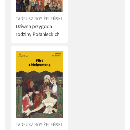
Fałsz (1)
Morderstwo (1)
TADEUSZ BOY-ŻELEŃSKI
Wróg (1)
Sława (1)
Dziwna przygoda
Nauka (1)
Ksiądz (1)
rodziny Połanieckich
Sąd (1)
Gospodarz (1)
Patriota (1)
Pogrzeb (1)
Choroba (1)
Żyd (1)
Dama (1)
Strój (1)
Literat (1)
Dziecko (1)
Zwątpienie (1)
Honor (1)
Śmierć (1)
Miłość spełniona (1)
TADEUSZ BOY-ŻELEŃSKI