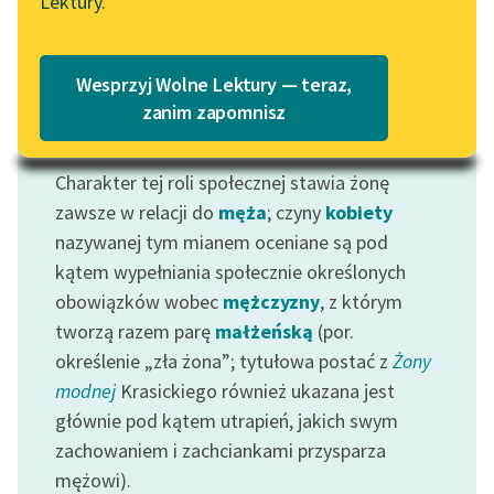
Lektury.
Katalog
Blog
Katalog w formacie PDF
Wesprzyj Wolne Lektury — teraz,
Lektury szkolne i klasyka
zanim zapomnisz
literatury do słuchania dla
Motyw: Żona
uczennic i uczniów z
Charakter tej roli społecznej stawia żonę
niepełnosprawnościami
zawsze w relacji do
męża
; czyny
kobiety
E-kolekcja lektur
nazywanej tym mianem oceniane są pod
szkolnych i literatury do
kątem wypełniania społecznie określonych
słuchania dla uczennic i
obowiązków wobec
mężczyzny
, z którym
uczniów z
tworzą razem parę
małżeńską
(por.
niepełnosprawnościami
określenie „zła żona”; tytułowa postać z
Żony
Feministyczne inspiracje.
modnej
Krasickiego również ukazana jest
Popularyzacja
głównie pod kątem utrapień, jakich swym
skandynawskiej literatury
zachowaniem i zachciankami przysparza
feministycznej
mężowi).