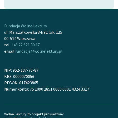
Ręce pełne poezji
Kolekcje edukacyjne
twórców przechodzących
Fundacja Wolne Lektury
do domeny publicznej,
ul. Marszałkowska 84/92 lok. 125
lektur szkolnych oraz
00-514 Warszawa
Starego Testamentu
tel.
+48 22 621 30 17
Odkurzamy bohaterów
email
fundacja@wolnelektury.pl
Szkoła Poezji Wolnych
Lektur
NIP: 952-187-70-87
O nas
KRS: 0000070056
REGON: 017423865
Kontakt
Numer konta: 75 1090 2851 0000 0001 4324 3317
O projekcie
Zespół
Wolne Lektury to projekt prowadzony