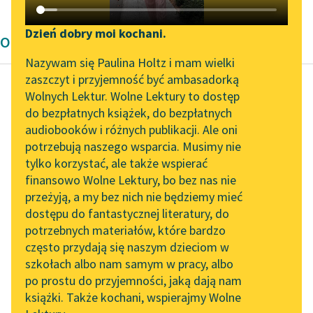
Katalog DAISY
Zgłoś brak utworu
Podkasty o książkach
Dzień dobry moi kochani.
Opowiadanie Tadeusz Boy-Żeleński
Aktualności
Narzędzia
Nazywam się Paulina Holtz i mam wielki
zaszczyt i przyjemność być ambasadorką
„Prokurator Alicja Horn”
Mapa Wolnych Lektur
Wolnych Lektur. Wolne Lektury to dostęp
do słuchania
do bezpłatnych książek, do bezpłatnych
Tadeusz Boy-Żeleński
Leśmianator
audiobooków i różnych publikacji. Ale oni
Odsiecz Wiednia
Byliśmy częścią AI Impact
potrzebują naszego wsparcia. Musimy nie
Przewodnik dla piszących i
Lab
tylko korzystać, ale także wspierać
czytających
Zresztą Jego
finansowo Wolne Lektury, bo bez nas nie
Zapraszamy na spotkanie
Świątobliwość nie
przeżyją, a my bez nich nie będziemy mieć
online z tłumaczkami
kładł bynajmniej na
dostępu do fantastycznej literatury, do
literatury skandynawskiej
API
punkt ten nacisku,
potrzebnych materiałów, które bardzo
przeciwnie, robił
Spotkanie z Katarzyną
OAI-PMH
często przydają się naszym dzieciom w
wrażenie człowieka,
Tunkiel w Oslo
szkołach albo nam samym w pracy, albo
Widget Wolnych Lektur
który...
po prostu do przyjemności, jaką dają nam
102. lata temu zmarł
książki. Także kochani, wspierajmy Wolne
Przypisy
Joseph Conrad
Czytaj więcej