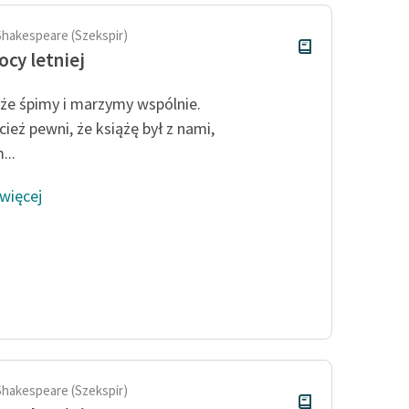
Shakespeare (Szekspir)
ocy letniej
 że śpimy i marzymy wspólnie.
cież pewni, że książę był z nami,
...
 więcej
Shakespeare (Szekspir)