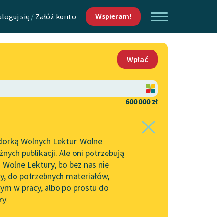
Wspieram!
aloguj się
/
Załóż konto
O nas
Wpłać
Lektur
Kontakt
O projekcie
600 000 zł
 piszących i
Zespół
dorką Wolnych Lektur. Wolne
Zasady wykorzystania
ych publikacji. Ale oni potrzebują
Wolnych Lektur
 Wolne Lektury, bo bez nas nie
Logotypy
ry, do potrzebnych materiałów,
ym w pracy, albo po prostu do
h Lektur
Materiały promocyjne
ry.
Polityka prywatności