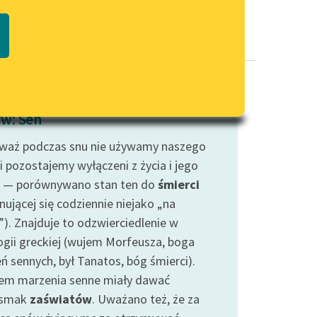
Regulamin biblioteki
macie PDF
Dane fundacji i sprawozdania
finansowe
Regulamin darowizn
Informacja o treściach
w: Sen
wrażliwych
waż podczas snu nie używamy naszego
Deklaracja dostępności
i pozostajemy wyłączeni z życia i jego
 — porównywano stan ten do
śmierci
nującej się codziennie niejako „na
”). Znajduje to odzwierciedlenie w
ogii greckiej (wujem Morfeusza, boga
ń sennych, był Tanatos, bóg śmierci).
em marzenia senne miały dawać
dsmak
zaświatów
. Uważano też, że za