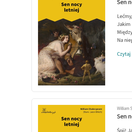
Sen n
Lećmy,
Jakim 
Między
Na nie
Czytaj
William 
Sen n
Śpij! 