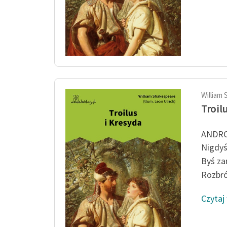
William 
Troil
ANDR
Nigdyś
Byś za
Rozbrój
Czytaj