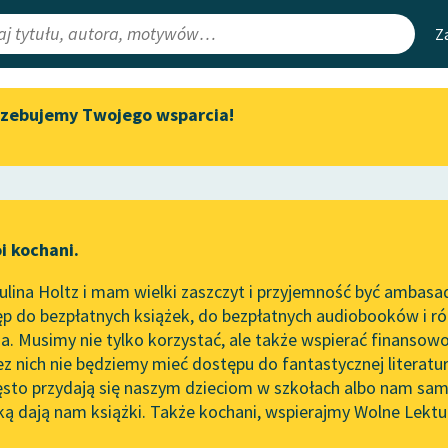
Z
rzebujemy Twojego wsparcia!
Aktualności
Narzędzia
e Lektury
Zapraszamy na spotkanie
Mapa Wolnych 
online z tłumaczkami
irmami
Leśmianator
literatury skandynawskiej
ewsletter
Przewodnik dla
Spotkanie z Katarzyną Tunkiel
i kochani.
czytających
w Oslo
lina Holtz i mam wielki zaszczyt i przyjemność być ambasa
Wolne Lektury na 32.
p do bezpłatnych książek, do bezpłatnych audiobooków i różn
Pol’and’Rock Festivalu
API
. Musimy nie tylko korzystać, ale także wspierać finansowo
ce redakcyjne
„Kochanek Lady Chatterley”
OAI-PMH
ez nich nie będziemy mieć dostępu do fantastycznej literatu
do słuchania na Wolnych
ęsto przydają się naszym dzieciom w szkołach albo nam sam
Lekturach
Widget Wolnyc
ką dają nam książki. Także kochani, wspierajmy Wolne Lektu
oru
Dramat
✖
Nowy audiobook – „Marzenie
Przypisy
o Oriencie” Sophie Elkan