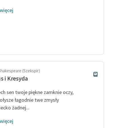
 więcej
Shakespeare (Szekspir)
us i Kresyda
iech sen twoje piękne zamknie oczy,
ołysze łagodnie twe zmysły
iecko żadnej...
 więcej