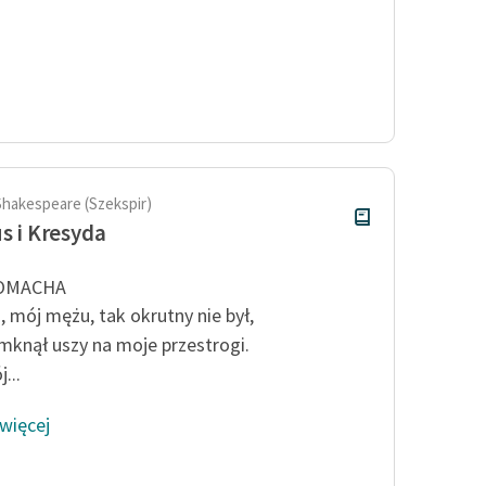
Shakespeare (Szekspir)
us i Kresyda
OMACHA
, mój mężu, tak okrutny nie był,
mknął uszy na moje przestrogi.
...
 więcej