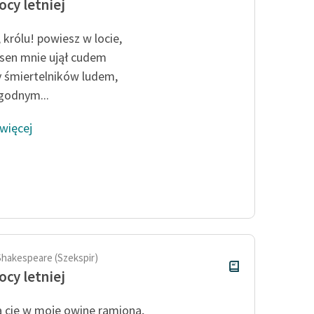
ocy letniej
 królu! powiesz w locie,
sen mnie ujął cudem
 śmiertelników ludem,
godnym...
 więcej
Shakespeare (Szekspir)
ocy letniej
Ja cię w moje owinę ramiona,