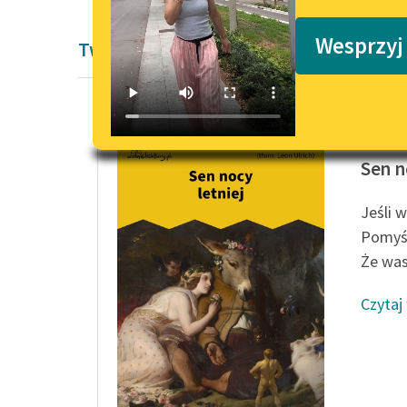
Podkasty o książkach
Wesprzyj
Twórczość dramatyczna
William 
Sen n
Jeśli w
Pomyśl
Że was
Czytaj