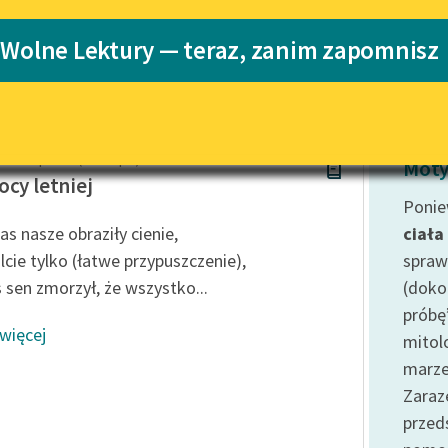
Katalog
Blog
 Wolne Lektury — teraz, zanim zapomnisz
Katalog w for
Lektury szkolne i klasyka
literatury do słuchania dla
uczennic i uczniów z
Shakespeare (Szekspir)
niepełnosprawnościami
Moty
ocy letniej
E-kolekcja lektur szkolnych i
Ponie
literatury do słuchania dla
as nasze obraziły cienie,
ciała
uczennic i uczniów z
cie tylko (łatwe przypuszczenie),
spraw
niepełnosprawnościami
 sen zmorzył, że wszystko...
(doko
Feministyczne inspiracje.
próbę
Popularyzacja skandynawskiej
 więcej
literatury feministycznej
mitol
marze
Ręce pełne poezji
Zaraz
Kolekcje edukacyjne twórców
prze
przechodzących do domeny