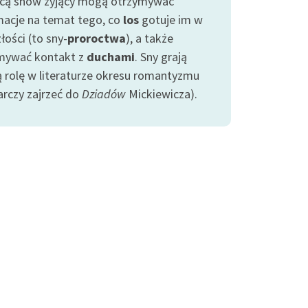
ą snów żyjący mogą otrzymywać
macje na temat tego, co
los
gotuje im w
łości (to sny-
proroctwa
), a także
mywać kontakt z
duchami
. Sny grają
ą rolę w literaturze okresu romantyzmu
arczy zajrzeć do
Dziadów
Mickiewicza).