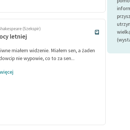
pomoc
publicznej, lektur szkolnych
oraz Starego Testamentu
infor
przysz
Odkurzamy bohaterów
utrzy
Szkoła Poezji Wolnych Lektur
Shakespeare (Szekspir)
wielk
ocy letniej
(wyst
iwne miałem widzenie. Miałem sen, a żaden
 dowcip nie wypowie, co to za sen...
 więcej