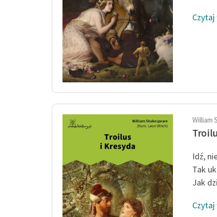
Czytaj
William 
Troil
Idź, n
Tak uk
Jak dz
Czytaj