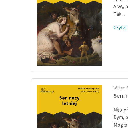
A wy, 
Tak...
Czytaj
William 
Sen n
Nigdyż
Bym, p
Mogła 