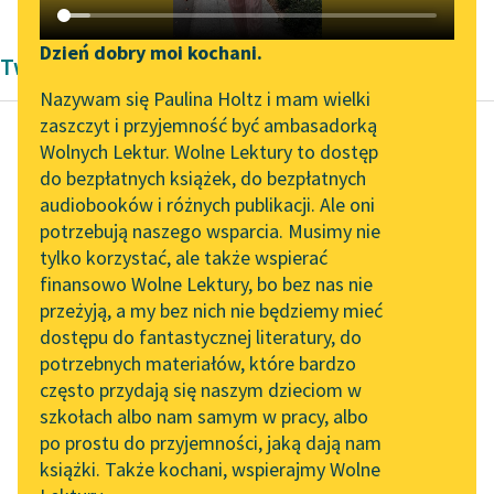
Katalog DAISY
Zgłoś brak utworu
Podkasty o książkach
Dzień dobry moi kochani.
Twórczość dramatyczna Henryka Ibsena
Aktualności
Narzędzia
Nazywam się Paulina Holtz i mam wielki
zaszczyt i przyjemność być ambasadorką
Zapraszamy na spotkanie
Mapa Wolnych Lektur
Wolnych Lektur. Wolne Lektury to dostęp
online z tłumaczkami
do bezpłatnych książek, do bezpłatnych
Henryk Ibsen
Leśmianator
literatury skandynawskiej
audiobooków i różnych publikacji. Ale oni
Brand
potrzebują naszego wsparcia. Musimy nie
Przewodnik dla piszących i
Spotkanie z Katarzyną
tylko korzystać, ale także wspierać
czytających
Brand, tej nocy w ten
Tunkiel w Oslo
finansowo Wolne Lektury, bo bez nas nie
mróz krzepki
przeżyją, a my bez nich nie będziemy mieć
Wolne Lektury na 32.
Przyszło do mnie z
dostępu do fantastycznej literatury, do
Pol’and’Rock Festivalu
API
swej izdebki,
potrzebnych materiałów, które bardzo
Przyszło świeże...
„Kochanek Lady
OAI-PMH
często przydają się naszym dzieciom w
Chatterley” do słuchania
szkołach albo nam samym w pracy, albo
Widget Wolnych Lektur
Czytaj więcej
na Wolnych Lekturach
po prostu do przyjemności, jaką dają nam
książki. Także kochani, wspierajmy Wolne
Przypisy
Nowy audiobook –