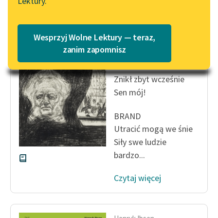
Lektury.
„Marzenie o Oriencie”
Katalog
Sophie Elkan
Katalog w formacie PDF
Henryk Ibsen
Blog
Wesprzyj Wolne Lektury — teraz,
Brand
zanim zapomnisz
AGNIESZKA
Lektury szkolne i klasyka
Znikł zbyt wcześnie
literatury do słuchania dla
Sen mój!
uczennic i uczniów z
niepełnosprawnościami
BRAND
E-kolekcja lektur
Utracić mogą we śnie
szkolnych i literatury do
Siły swe ludzie
słuchania dla uczennic i
bardzo...
uczniów z
niepełnosprawnościami
Czytaj więcej
Feministyczne inspiracje.
Popularyzacja
skandynawskiej literatury