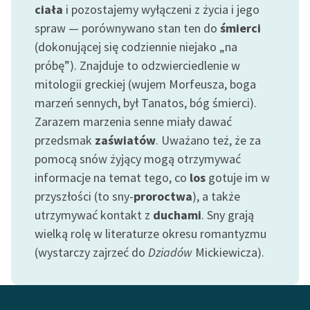
ciała
i pozostajemy wyłączeni z życia i jego
Zespół
spraw — porównywano stan ten do
śmierci
(dokonującej się codziennie niejako „na
Zasady wykorzystania
próbę”). Znajduje to odzwierciedlenie w
Wolnych Lektur
mitologii greckiej (wujem Morfeusza, boga
marzeń sennych, był Tanatos, bóg śmierci).
Logotypy
Zarazem marzenia senne miały dawać
Materiały promocyjne
przedsmak
zaświatów
. Uważano też, że za
pomocą snów żyjący mogą otrzymywać
Polityka prywatności
informacje na temat tego, co
los
gotuje im w
Regulamin biblioteki
przyszłości (to sny-
proroctwa
), a także
utrzymywać kontakt z
duchami
. Sny grają
Dane fundacji i
wielką rolę w literaturze okresu romantyzmu
sprawozdania finansowe
(wystarczy zajrzeć do
Dziadów
Mickiewicza).
Regulamin darowizn
Informacja o treściach
wrażliwych