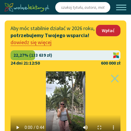
Zaloguj się
/
Załóż konto
Aby móc stabilnie działać w 2026 roku,
Wpłać
potrzebujemy Twojego wsparcia!
Katalog
Włącz się
dowiedz się więcej
Lektury szkolne
Wesprzyj Wolne Lektury
Książki
Współpraca z firmami
24 dni 21:12:50
600 000 zł
Autorki i autorzy
Zapisz się na newsletter
Strona główna
Katalog
Motyw
Sen
Audiobooki
Przekaż 1,5%
Motyw:
Sen
Kolekcje tematyczne
Włącz się w prace
NOWOŚCI
redakcyjne
Motywy literackie
Dramat
✖
Henryk Ibsen
✖
Zgłoś błąd