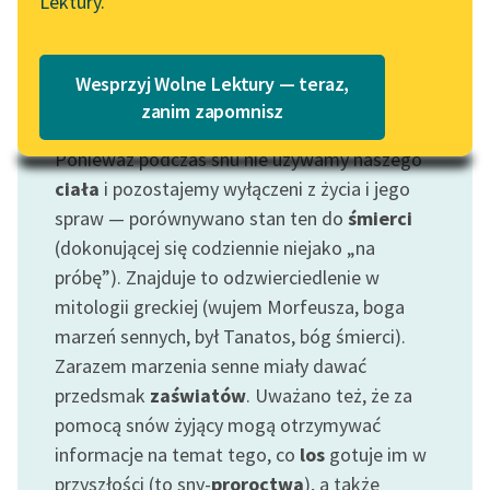
Lektury.
Katalog
Blog
Katalog w formacie PDF
Wesprzyj Wolne Lektury — teraz,
Lektury szkolne i klasyka
zanim zapomnisz
Motyw: Sen
literatury do słuchania dla
Ponieważ podczas snu nie używamy naszego
uczennic i uczniów z
niepełnosprawnościami
ciała
i pozostajemy wyłączeni z życia i jego
spraw — porównywano stan ten do
śmierci
E-kolekcja lektur
(dokonującej się codziennie niejako „na
szkolnych i literatury do
próbę”). Znajduje to odzwierciedlenie w
słuchania dla uczennic i
mitologii greckiej (wujem Morfeusza, boga
uczniów z
marzeń sennych, był Tanatos, bóg śmierci).
niepełnosprawnościami
Zarazem marzenia senne miały dawać
Feministyczne inspiracje.
przedsmak
zaświatów
. Uważano też, że za
Popularyzacja
pomocą snów żyjący mogą otrzymywać
skandynawskiej literatury
informacje na temat tego, co
los
gotuje im w
feministycznej
przyszłości (to sny-
proroctwa
), a także