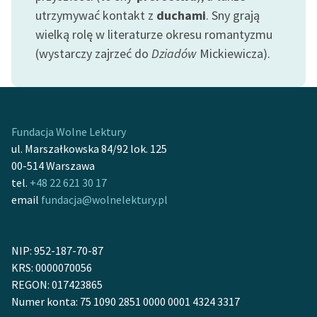
Ręce pełne poezji
utrzymywać kontakt z
duchami
. Sny grają
wielką rolę w literaturze okresu romantyzmu
Kolekcje edukacyjne
(wystarczy zajrzeć do
Dziadów
Mickiewicza).
twórców przechodzących
do domeny publicznej,
lektur szkolnych oraz
Starego Testamentu
Fundacja Wolne Lektury
Odkurzamy bohaterów
ul. Marszałkowska 84/92 lok. 125
Szkoła Poezji Wolnych
00-514 Warszawa
Lektur
tel.
+48 22 621 30 17
email
fundacja@wolnelektury.pl
O nas
Kontakt
NIP: 952-187-70-87
O projekcie
KRS: 0000070056
REGON: 017423865
Zespół
Numer konta: 75 1090 2851 0000 0001 4324 3317