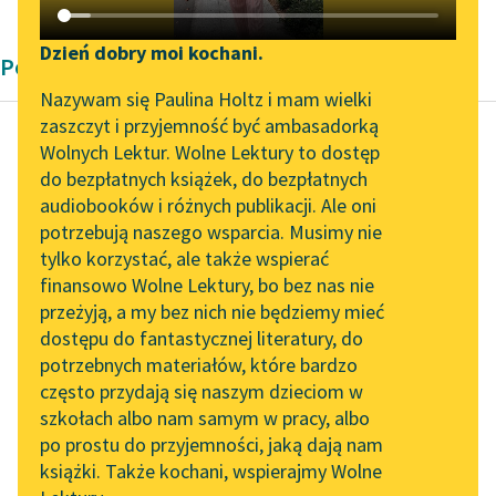
Katalog DAISY
Zgłoś brak utworu
Podkasty o książkach
Dzień dobry moi kochani.
Poemat dygresyjny Paula Heysego
Aktualności
Narzędzia
Nazywam się Paulina Holtz i mam wielki
zaszczyt i przyjemność być ambasadorką
Spotkanie z Katarzyną
Mapa Wolnych Lektur
Wolnych Lektur. Wolne Lektury to dostęp
Tunkiel w Oslo
do bezpłatnych książek, do bezpłatnych
Paul Heyse
Leśmianator
audiobooków i różnych publikacji. Ale oni
Dziecię wieszczek
Wolne Lektury na 32.
potrzebują naszego wsparcia. Musimy nie
Przewodnik dla piszących i
Pol’and’Rock Festivalu
tylko korzystać, ale także wspierać
czytających
Płoszony jednak
finansowo Wolne Lektury, bo bez nas nie
„Kochanek Lady
troskami i trudem,
przeżyją, a my bez nich nie będziemy mieć
Chatterley” do słuchania
sen odlatywał od
dostępu do fantastycznej literatury, do
na Wolnych Lekturach
API
powiek królowej.
potrzebnych materiałów, które bardzo
Komuż, z tych wielkich,
Nowy audiobook –
OAI-PMH
często przydają się naszym dzieciom w
co...
„Marzenie o Oriencie”
szkołach albo nam samym w pracy, albo
Widget Wolnych Lektur
Sophie Elkan
po prostu do przyjemności, jaką dają nam
Czytaj więcej
książki. Także kochani, wspierajmy Wolne
Przypisy
Kolekcja Nadwyraz.com x