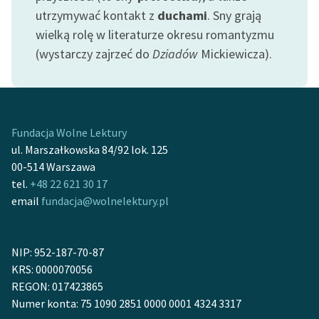
feministycznej
utrzymywać kontakt z
duchami
. Sny grają
wielką rolę w literaturze okresu romantyzmu
Ręce pełne poezji
(wystarczy zajrzeć do
Dziadów
Mickiewicza).
Kolekcje edukacyjne
twórców przechodzących
do domeny publicznej,
lektur szkolnych oraz
Fundacja Wolne Lektury
Starego Testamentu
ul. Marszałkowska 84/92 lok. 125
00-514 Warszawa
Odkurzamy bohaterów
tel.
+48 22 621 30 17
Szkoła Poezji Wolnych
email
fundacja@wolnelektury.pl
Lektur
O nas
NIP: 952-187-70-87
KRS: 0000070056
Kontakt
REGON: 017423865
O projekcie
Numer konta: 75 1090 2851 0000 0001 4324 3317