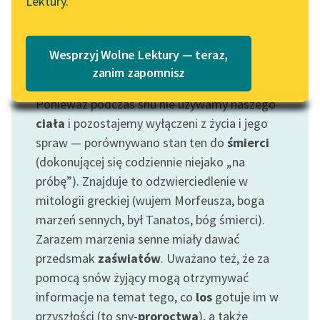
Lektury.
Wolne Lektury – idealna na
Katalog
lato
Katalog w formacie PDF
Blog
Wesprzyj Wolne Lektury — teraz,
zanim zapomnisz
Motyw: Sen
Ponieważ podczas snu nie używamy naszego
Lektury szkolne i klasyka
literatury do słuchania dla
ciała
i pozostajemy wyłączeni z życia i jego
uczennic i uczniów z
spraw — porównywano stan ten do
śmierci
niepełnosprawnościami
(dokonującej się codziennie niejako „na
próbę”). Znajduje to odzwierciedlenie w
E-kolekcja lektur
mitologii greckiej (wujem Morfeusza, boga
szkolnych i literatury do
marzeń sennych, był Tanatos, bóg śmierci).
słuchania dla uczennic i
uczniów z
Zarazem marzenia senne miały dawać
niepełnosprawnościami
przedsmak
zaświatów
. Uważano też, że za
pomocą snów żyjący mogą otrzymywać
Feministyczne inspiracje.
informacje na temat tego, co
los
gotuje im w
Popularyzacja
przyszłości (to sny-
proroctwa
), a także
skandynawskiej literatury