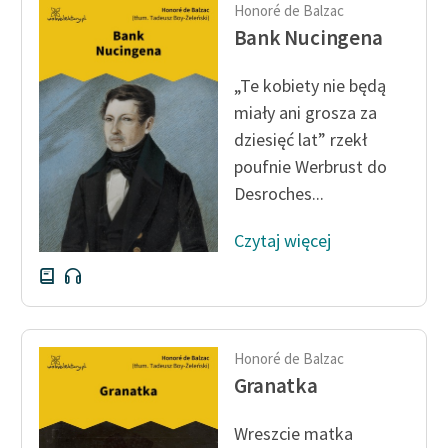
Honoré de Balzac
Bank Nucingena
„Te kobiety nie będą
miały ani grosza za
dziesięć lat” rzekł
poufnie Werbrust do
Desroches...
Czytaj więcej
Honoré de Balzac
Granatka
Wreszcie matka