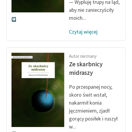
— Wypluję trupy na ląd,
aby nie zanieczyściły
moich...
Czytaj więcej
Autor nieznany
Ze skarbnicy
midraszy
Po przespanej nocy,
skoro świt wstał,
nakarmił konia
jęczmieniem, zjadł
gorący posiłek i ruszył
w...