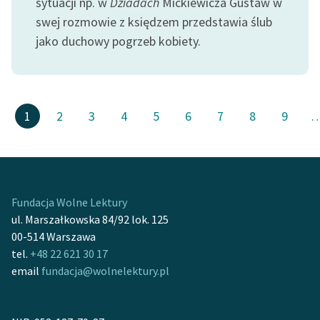
sytuacji np. w
Dziadach
Mickiewicza Gustaw w
swej rozmowie z księdzem przedstawia ślub
jako duchowy pogrzeb kobiety.
1
2
3
4
5
6
7
8
9
Fundacja Wolne Lektury
ul. Marszałkowska 84/92 lok. 125
00-514 Warszawa
tel.
+48 22 621 30 17
email
fundacja@wolnelektury.pl