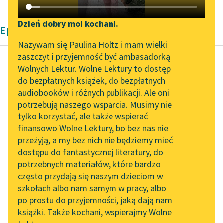
Katalog DAISY
Zgłoś brak utworu
Podkasty o książkach
Dzień dobry moi kochani.
Epika
Aktualności
Narzędzia
Nazywam się Paulina Holtz i mam wielki
zaszczyt i przyjemność być ambasadorką
„Prokurator Alicja Horn”
Mapa Wolnych Lektur
Wolnych Lektur. Wolne Lektury to dostęp
do słuchania
do bezpłatnych książek, do bezpłatnych
Autor nieznany
Leśmianator
audiobooków i różnych publikacji. Ale oni
Ze skarbnicy
Byliśmy częścią AI Impact
potrzebują naszego wsparcia. Musimy nie
Przewodnik dla piszących i
midraszy
Lab
tylko korzystać, ale także wspierać
czytających
finansowo Wolne Lektury, bo bez nas nie
Zapraszamy na spotkanie
Prorok Samuel zmarł w
przeżyją, a my bez nich nie będziemy mieć
online z tłumaczkami
wieku pięćdziesięciu
dostępu do fantastycznej literatury, do
literatury skandynawskiej
API
dwóch lat. W jego
potrzebnych materiałów, które bardzo
pogrzebie
Spotkanie z Katarzyną
OAI-PMH
często przydają się naszym dzieciom w
Tunkiel w Oslo
uczestniczyły całe
szkołach albo nam samym w pracy, albo
Widget Wolnych Lektur
rzesze Żydów...
po prostu do przyjemności, jaką dają nam
102. lata temu zmarł
książki. Także kochani, wspierajmy Wolne
Przypisy
Joseph Conrad
Czytaj więcej