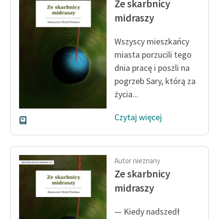
Ze skarbnicy
Ręce pełne poezji
midraszy
Kolekcje edukacyjne
twórców przechodzących
Wszyscy mieszkańcy
do domeny publicznej,
miasta porzucili tego
lektur szkolnych oraz
dnia pracę i poszli na
Starego Testamentu
pogrzeb Sary, którą za
Odkurzamy bohaterów
życia...
Szkoła Poezji Wolnych
Czytaj więcej
Lektur
O nas
Autor nieznany
Kontakt
Ze skarbnicy
O projekcie
midraszy
Zespół
— Kiedy nadszedł