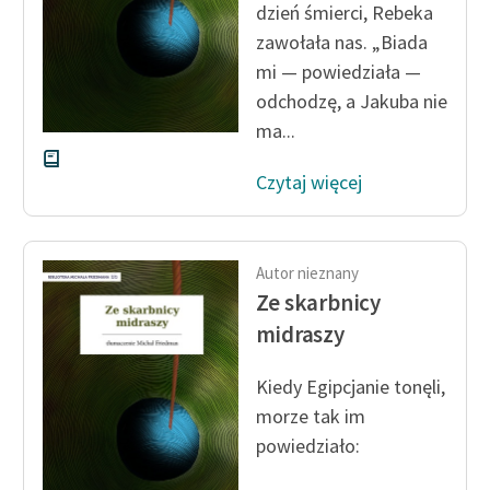
dzień śmierci, Rebeka
zawołała nas. „Biada
Zasady wykorzystania
mi — powiedziała —
Wolnych Lektur
odchodzę, a Jakuba nie
Logotypy
ma...
Materiały promocyjne
Czytaj więcej
Polityka prywatności
Regulamin biblioteki
Autor nieznany
Dane fundacji i
Ze skarbnicy
sprawozdania finansowe
midraszy
Regulamin darowizn
Kiedy Egipcjanie tonęli,
Informacja o treściach
morze tak im
wrażliwych
powiedziało:
Deklaracja dostępności