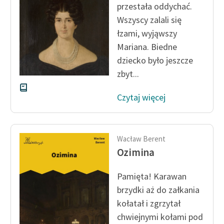
przestała oddychać.
Wszyscy zalali się
łzami, wyjąwszy
Mariana. Biedne
dziecko było jeszcze
zbyt...
Czytaj więcej
Wacław Berent
Ozimina
Pamięta! Karawan
brzydki aż do załkania
kołatał i zgrzytał
chwiejnymi kołami pod