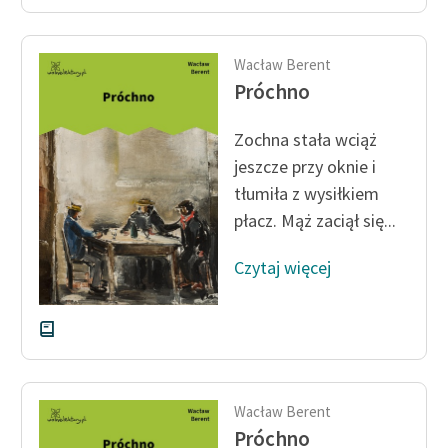
Wacław Berent
Próchno
Zochna stała wciąż
jeszcze przy oknie i
tłumiła z wy­siłkiem
płacz. Mąż zaciął się...
Czytaj więcej
Wacław Berent
Próchno