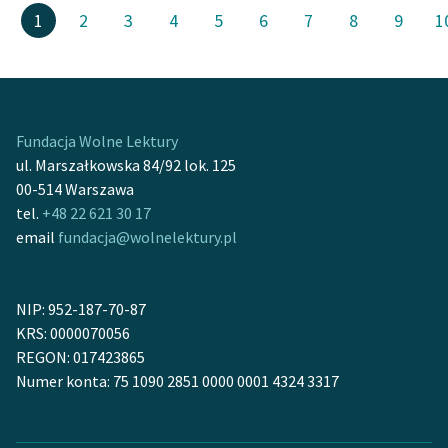
1
2
3
4
5
6
7
8
9
1
Fundacja Wolne Lektury
ul. Marszałkowska 84/92 lok. 125
00-514 Warszawa
tel.
+48 22 621 30 17
email
fundacja@wolnelektury.pl
NIP: 952-187-70-87
KRS: 0000070056
REGON: 017423865
Numer konta: 75 1090 2851 0000 0001 4324 3317