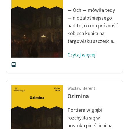
feministycznej
— Och — mówiła tedy
Ręce pełne poezji
— nic żałośniejszego
nad to, co ma próżność
Kolekcje edukacyjne
kobieca kupiła na
twórców przechodzących
targowisku szczęścia...
do domeny publicznej,
lektur szkolnych oraz
Czytaj więcej
Starego Testamentu
Odkurzamy bohaterów
Szkoła Poezji Wolnych
Lektur
Wacław Berent
Ozimina
O nas
Portiera w głębi
Kontakt
rozchyliła się w
O projekcie
postuku pierścieni na