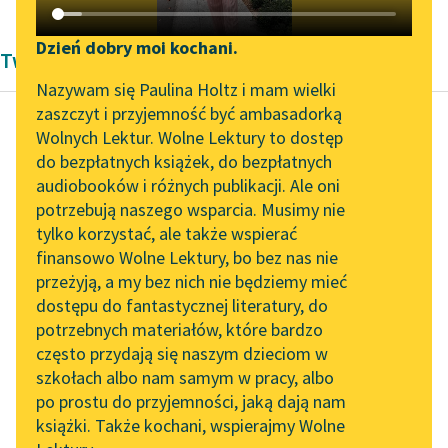
Katalog DAISY
Zgłoś brak utworu
Podkasty o książkach
Dzień dobry moi kochani.
Twórczość Modernizm
Aktualności
Narzędzia
Nazywam się Paulina Holtz i mam wielki
zaszczyt i przyjemność być ambasadorką
Spotkanie z Katarzyną
Mapa Wolnych Lektur
Wolnych Lektur. Wolne Lektury to dostęp
Tunkiel w Oslo
do bezpłatnych książek, do bezpłatnych
Wacław Berent
Leśmianator
audiobooków i różnych publikacji. Ale oni
Ozimina
Wolne Lektury na 32.
potrzebują naszego wsparcia. Musimy nie
Przewodnik dla piszących i
Pol’and’Rock Festivalu
tylko korzystać, ale także wspierać
czytających
— Jak myślisz, Leno —
finansowo Wolne Lektury, bo bez nas nie
„Kochanek Lady
rzekła, zamykając
przeżyją, a my bez nich nie będziemy mieć
Chatterley” do słuchania
powieki jakoś boleśnie
dostępu do fantastycznej literatury, do
na Wolnych Lekturach
API
— jak myślisz: gdyby
potrzebnych materiałów, które bardzo
tak gdzie indziej na...
Nowy audiobook –
OAI-PMH
często przydają się naszym dzieciom w
„Marzenie o Oriencie”
szkołach albo nam samym w pracy, albo
Widget Wolnych Lektur
Czytaj więcej
Sophie Elkan
po prostu do przyjemności, jaką dają nam
książki. Także kochani, wspierajmy Wolne
Przypisy
Kolekcja Nadwyraz.com x