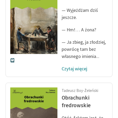
— Wyjeżdżam dziś
jeszcze.
— Hm!… A żona?
— Ja zbieg, ja złodziej,
powrócę tam bez
własnego imienia...
Czytaj więcej
Tadeusz Boy-Żeleński
Obrachunki
fredrowskie
Otóż, faktem jest, że