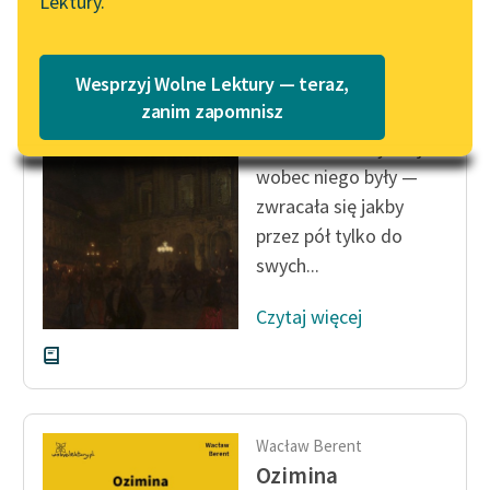
Lektury.
Wolne Lektury – idealna na
Katalog
lato
Katalog w formacie PDF
Wacław Berent
Blog
Wesprzyj Wolne Lektury — teraz,
Ozimina
zanim zapomnisz
— Takie to winy moje
Lektury szkolne i klasyka
wobec niego były —
literatury do słuchania dla
zwracała się jakby
uczennic i uczniów z
przez pół tylko do
niepełnosprawnościami
swych...
E-kolekcja lektur
szkolnych i literatury do
Czytaj więcej
słuchania dla uczennic i
uczniów z
niepełnosprawnościami
Feministyczne inspiracje.
Wacław Berent
Popularyzacja
Ozimina
skandynawskiej literatury