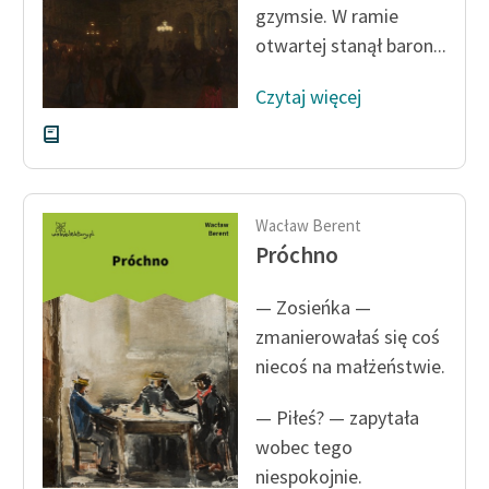
gzymsie. W ramie
Zespół
otwartej stanął baron...
Czytaj więcej
Zasady wykorzystania
Wolnych Lektur
Logotypy
Materiały promocyjne
Wacław Berent
Próchno
Polityka prywatności
Regulamin biblioteki
— Zosieńka —
zmanierowałaś się coś
Dane fundacji i
niecoś na mał­żeństwie.
sprawozdania finansowe
Regulamin darowizn
— Piłeś? — zapytała
wobec tego
Informacja o treściach
niespokojnie.
wrażliwych