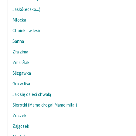
Ręce pełne poezji
Jaskółeczko...)
Kolekcje edukacyjne
Młocka
twórców przechodzących
do domeny publicznej,
Choinka w lesie
lektur szkolnych oraz
Sanna
Starego Testamentu
Zła zima
Odkurzamy bohaterów
Zmarźlak
Szkoła Poezji Wolnych
Ślizgawka
Lektur
Gra w lisa
O nas
Jak się dzieci chwalą
Kontakt
Sierotki (Mamo droga! Mamo miła!)
O projekcie
Żuczek
Zajączek
Zespół