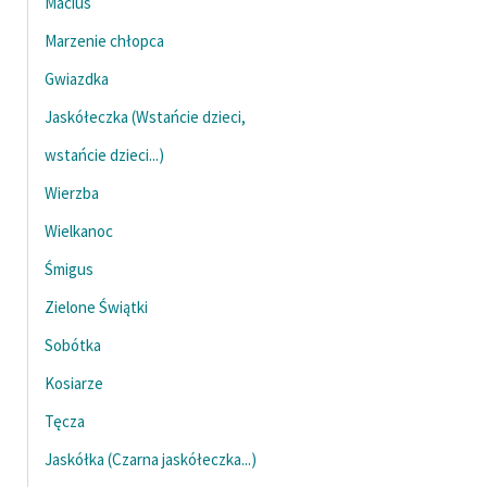
Maciuś
Marzenie chłopca
Zasady wykorzystania
Wolnych Lektur
Gwiazdka
Logotypy
Jaskółeczka (Wstańcie dzieci,
wstańcie dzieci...)
Materiały promocyjne
Wierzba
Polityka prywatności
Wielkanoc
Regulamin biblioteki
Śmigus
Dane fundacji i
Zielone Świątki
sprawozdania finansowe
Sobótka
Regulamin darowizn
Kosiarze
Informacja o treściach
Tęcza
wrażliwych
Jaskółka (Czarna jaskółeczka...)
Deklaracja dostępności