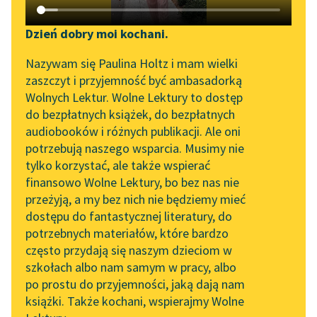
Katalog DAISY
Zgłoś brak utworu
Podkasty o książkach
Dzień dobry moi kochani.
Aktualności
Narzędzia
Nazywam się Paulina Holtz i mam wielki
zaszczyt i przyjemność być ambasadorką
„Prokurator Alicja Horn”
Mapa Wolnych Lektur
Wolnych Lektur. Wolne Lektury to dostęp
do słuchania
do bezpłatnych książek, do bezpłatnych
Leśmianator
pobierz książkę
audiobooków i różnych publikacji. Ale oni
Byliśmy częścią AI Impact
potrzebują naszego wsparcia. Musimy nie
Przewodnik dla piszących i
Lab
tylko korzystać, ale także wspierać
czytających
finansowo Wolne Lektury, bo bez nas nie
Zapraszamy na spotkanie
czytaj online
przeżyją, a my bez nich nie będziemy mieć
online z tłumaczkami
dostępu do fantastycznej literatury, do
literatury skandynawskiej
API
potrzebnych materiałów, które bardzo
Poezje dla dzieci do lat 7, część I
Spotkanie z Katarzyną
OAI-PMH
często przydają się naszym dzieciom w
Książeczka
Tunkiel w Oslo
szkołach albo nam samym w pracy, albo
Widget Wolnych Lektur
po prostu do przyjemności, jaką dają nam
W polu (Pójdziemy w pole, w ranny
102. lata temu zmarł
książki. Także kochani, wspierajmy Wolne
Przypisy
Joseph Conrad
czas...)