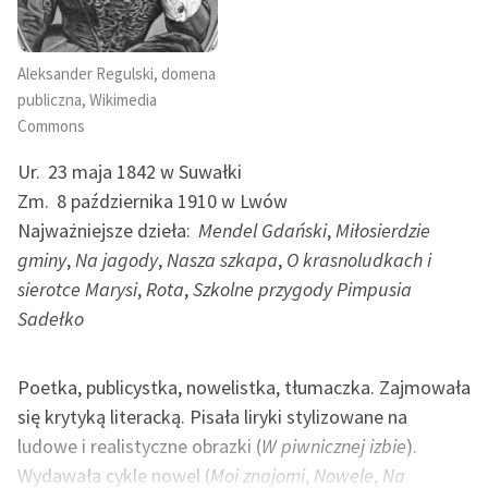
Aleksander Regulski, domena
publiczna, Wikimedia
Commons
Ur.
23 maja 1842 w Suwałki
Zm.
8 października 1910 w Lwów
Najważniejsze dzieła:
Mendel Gdański
,
Miłosierdzie
gminy
,
Na jagody
,
Nasza szkapa
,
O krasnoludkach i
sierotce Marysi
,
Rota
,
Szkolne przygody Pimpusia
Sadełko
Poetka, publicystka, nowelistka, tłumaczka. Zajmowała
się krytyką literacką. Pisała liryki stylizowane na
ludowe i realistyczne obrazki (
W piwnicznej izbie
).
Wydawała cykle nowel (
Moi znajomi
,
Nowele
,
Na