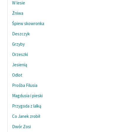
W lesie
Żniwa
Śpiew skowronka
Deszczyk
Grzyby
Orzeszki
Jesienią
Odlot
Prośba Filusia
Magdusia i pieski
Przygoda z lalką
Co Janek zrobił
Dwór Zosi