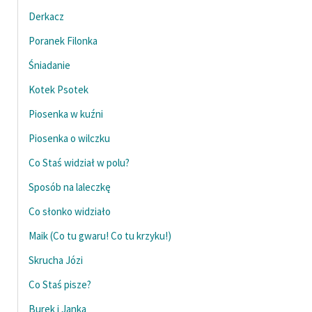
Derkacz
Poranek Filonka
Śniadanie
Kotek Psotek
Piosenka w kuźni
Piosenka o wilczku
Co Staś widział w polu?
Sposób na laleczkę
Co słonko widziało
Maik (Co tu gwaru! Co tu krzyku!)
Skrucha Józi
Co Staś pisze?
Burek i Janka