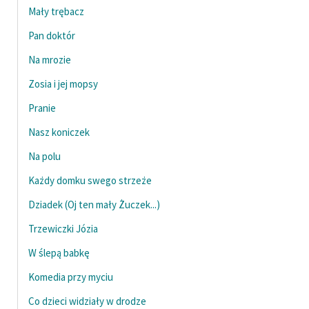
Mały trębacz
Pan doktór
Na mrozie
Zosia i jej mopsy
Pranie
Nasz koniczek
Na polu
Każdy domku swego strzeże
Dziadek (Oj ten mały Żuczek...)
Trzewiczki Józia
W ślepą babkę
Komedia przy myciu
Co dzieci widziały w drodze