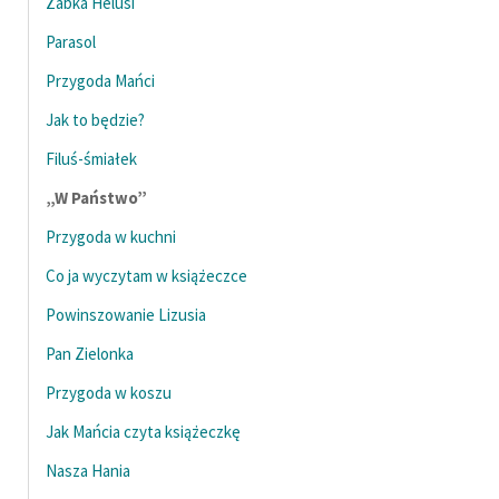
Żabka Helusi
Parasol
Przygoda Mańci
Jak to będzie?
Filuś-śmiałek
„W Państwo”
Przygoda w kuchni
Co ja wyczytam w książeczce
Powinszowanie Lizusia
Pan Zielonka
Przygoda w koszu
Jak Mańcia czyta książeczkę
Nasza Hania