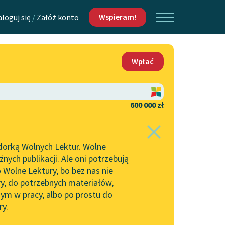
Wspieram!
aloguj się
/
Załóż konto
O nas
Wpłać
Lektur
Kontakt
O projekcie
600 000 zł
 piszących i
Zespół
dorką Wolnych Lektur. Wolne
Zasady wykorzystania
ych publikacji. Ale oni potrzebują
Wolnych Lektur
 Wolne Lektury, bo bez nas nie
Logotypy
ry, do potrzebnych materiałów,
ym w pracy, albo po prostu do
h Lektur
Materiały promocyjne
ry.
Polityka prywatności