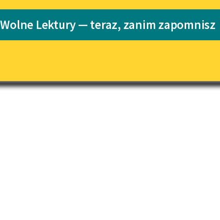
pobierz książkę
Katalog
 Wolne Lektury — teraz, zanim zapomnisz
Katalog w for
Lektury szkolne i klasyka
literatury do słuchania dla
uczennic i uczniów z
niepełnosprawnościami
E-kolekcja lektur szkolnych i
literatury do słuchania dla
uczennic i uczniów z
niepełnosprawnościami
Feministyczne inspiracje.
Popularyzacja skandynawskiej
literatury feministycznej
Ręce pełne poezji
Kolekcje edukacyjne twórców
przechodzących do domeny
publicznej, lektur szkolnych
oraz Starego Testamentu