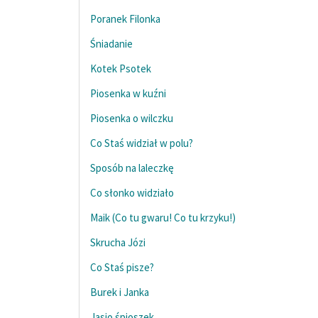
Poranek Filonka
Śniadanie
Kotek Psotek
Piosenka w kuźni
Piosenka o wilczku
Co Staś widział w polu?
Sposób na laleczkę
Co słonko widziało
Maik (Co tu gwaru! Co tu krzyku!)
Skrucha Józi
Co Staś pisze?
Burek i Janka
Jasio śpioszek