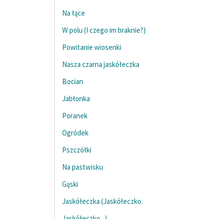
Na łące
W polu (I czego im braknie?)
Powitanie wiosenki
Nasza czarna jaskółeczka
Bocian
Jabłonka
Poranek
Ogródek
Pszczółki
Na pastwisku
Gąski
Jaskółeczka (Jaskółeczko.
Jaskółeczko...)