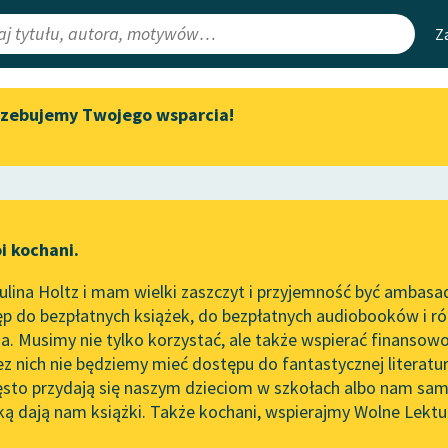
Z
rzebujemy Twojego wsparcia!
Aktualności
Narzędzia
e Lektury
„Prokurator Alicja Horn” do
Mapa Wolnych 
słuchania
irmami
Leśmianator
Byliśmy częścią AI Impact Lab
ewsletter
Przewodnik dla
i kochani.
Zapraszamy na spotkanie
czytających
 lat 7, część I
online z tłumaczkami
lina Holtz i mam wielki zaszczyt i przyjemność być ambasa
literatury skandynawskiej
 Konopnicka
p do bezpłatnych książek, do bezpłatnych audiobooków i różn
API
Spotkanie z Katarzyną Tunkiel
adek (Oj ten mały Żuczek...)
. Musimy nie tylko korzystać, ale także wspierać finansowo
ce redakcyjne
w Oslo
OAI-PMH
ez nich nie będziemy mieć dostępu do fantastycznej literatu
ęsto przydają się naszym dzieciom w szkołach albo nam sam
102. lata temu zmarł Joseph
Widget Wolnyc
Conrad
ką dają nam książki. Także kochani, wspierajmy Wolne Lektu
oru
Przypisy
Blog