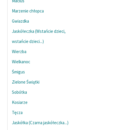
Maciuś
Marzenie chłopca
Zasady wykorzystania
Wolnych Lektur
Gwiazdka
Logotypy
Jaskółeczka (Wstańcie dzieci,
wstańcie dzieci...)
Materiały promocyjne
Wierzba
Polityka prywatności
Wielkanoc
Regulamin biblioteki
Śmigus
Dane fundacji i
Zielone Świątki
sprawozdania finansowe
Sobótka
Regulamin darowizn
Kosiarze
Informacja o treściach
Tęcza
wrażliwych
Jaskółka (Czarna jaskółeczka...)
Deklaracja dostępności