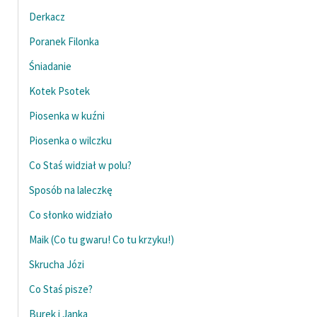
Derkacz
Poranek Filonka
Śniadanie
Kotek Psotek
Piosenka w kuźni
Piosenka o wilczku
Co Staś widział w polu?
Sposób na laleczkę
Co słonko widziało
Maik (Co tu gwaru! Co tu krzyku!)
Skrucha Józi
Co Staś pisze?
Burek i Janka