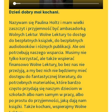
Katalog DAISY
Zgłoś brak utworu
Podkasty o książkach
Dzień dobry moi kochani.
Aktualności
Narzędzia
Nazywam się Paulina Holtz i mam wielki
zaszczyt i przyjemność być ambasadorką
„Prokurator Alicja Horn”
Mapa Wolnych Lektur
Wolnych Lektur. Wolne Lektury to dostęp
do słuchania
do bezpłatnych książek, do bezpłatnych
Leśmianator
pobierz książkę
audiobooków i różnych publikacji. Ale oni
Byliśmy częścią AI Impact
potrzebują naszego wsparcia. Musimy nie
Przewodnik dla piszących i
Lab
tylko korzystać, ale także wspierać
czytających
finansowo Wolne Lektury, bo bez nas nie
Zapraszamy na spotkanie
czytaj online
przeżyją, a my bez nich nie będziemy mieć
online z tłumaczkami
dostępu do fantastycznej literatury, do
literatury skandynawskiej
API
potrzebnych materiałów, które bardzo
Poezje dla dzieci do lat 7, część I
Spotkanie z Katarzyną
OAI-PMH
często przydają się naszym dzieciom w
Książeczka
Tunkiel w Oslo
szkołach albo nam samym w pracy, albo
Widget Wolnych Lektur
po prostu do przyjemności, jaką dają nam
W polu (Pójdziemy w pole, w ranny
102. lata temu zmarł
książki. Także kochani, wspierajmy Wolne
Przypisy
Joseph Conrad
czas...)