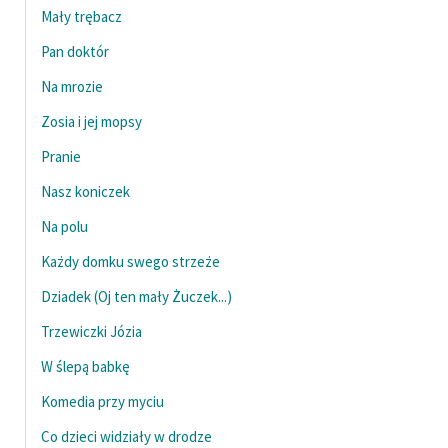
Mały trębacz
Pan doktór
Na mrozie
Zosia i jej mopsy
Pranie
Nasz koniczek
Na polu
Każdy domku swego strzeże
Dziadek (Oj ten mały Żuczek...)
Trzewiczki Józia
W ślepą babkę
Komedia przy myciu
Co dzieci widziały w drodze