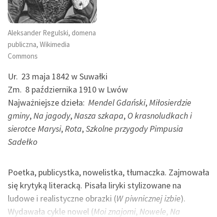
Aleksander Regulski, domena
publiczna, Wikimedia
Commons
Ur.
23 maja 1842 w Suwałki
Zm.
8 października 1910 w Lwów
Najważniejsze dzieła:
Mendel Gdański
,
Miłosierdzie
gminy
,
Na jagody
,
Nasza szkapa
,
O krasnoludkach i
sierotce Marysi
,
Rota
,
Szkolne przygody Pimpusia
Sadełko
Poetka, publicystka, nowelistka, tłumaczka. Zajmowała
się krytyką literacką. Pisała liryki stylizowane na
ludowe i realistyczne obrazki (
W piwnicznej izbie
).
Wydawała cykle nowel (
Moi znajomi
,
Nowele
,
Na