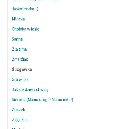
Ręce pełne poezji
Jaskółeczko...)
Kolekcje edukacyjne
Młocka
twórców przechodzących
do domeny publicznej,
Choinka w lesie
lektur szkolnych oraz
Sanna
Starego Testamentu
Zła zima
Odkurzamy bohaterów
Zmarźlak
Szkoła Poezji Wolnych
Ślizgawka
Lektur
Gra w lisa
O nas
Jak się dzieci chwalą
Kontakt
Sierotki (Mamo droga! Mamo miła!)
O projekcie
Żuczek
Zajączek
Zespół