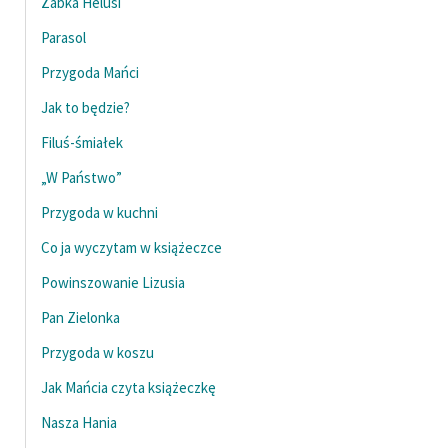
Żabka Helusi
Parasol
Przygoda Mańci
Jak to będzie?
Filuś-śmiałek
„W Państwo”
Przygoda w kuchni
Co ja wyczytam w książeczce
Powinszowanie Lizusia
Pan Zielonka
Przygoda w koszu
Jak Mańcia czyta książeczkę
Nasza Hania