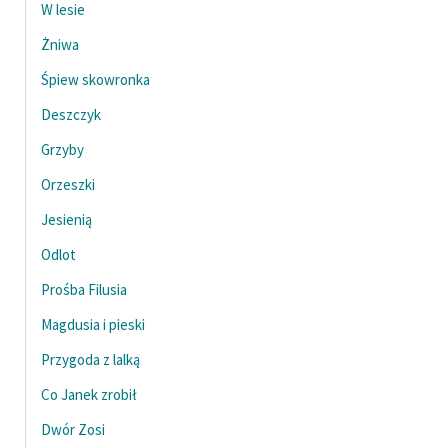
W lesie
Żniwa
Śpiew skowronka
Deszczyk
Grzyby
Orzeszki
Jesienią
Odlot
Prośba Filusia
Magdusia i pieski
Przygoda z lalką
Co Janek zrobił
Dwór Zosi