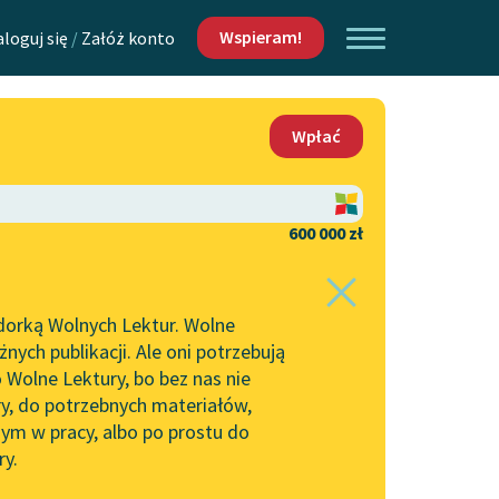
Wspieram!
aloguj się
/
Załóż konto
O nas
Wpłać
Lektur
Kontakt
O projekcie
600 000 zł
 piszących i
Zespół
dorką Wolnych Lektur. Wolne
Zasady wykorzystania
ych publikacji. Ale oni potrzebują
Wolnych Lektur
 Wolne Lektury, bo bez nas nie
Logotypy
ry, do potrzebnych materiałów,
ym w pracy, albo po prostu do
h Lektur
Materiały promocyjne
ry.
Polityka prywatności