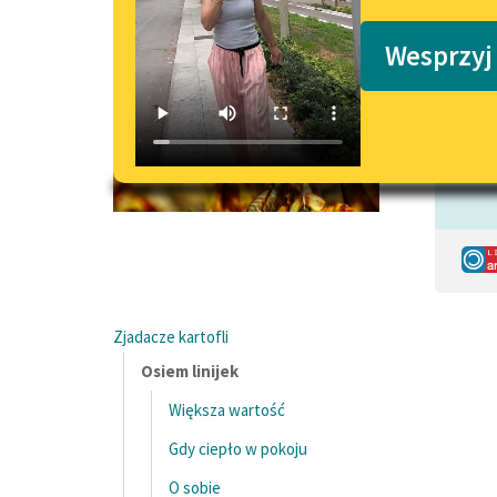
Podkasty o książkach
Wesprzyj
Czyta:
Zjadacze kartofli
Osiem linijek
Większa wartość
Gdy ciepło w pokoju
O sobie