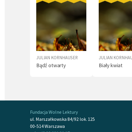
JULIAN KORNHAUSER
JULIAN KORNHA
Bądź otwarty
Biały kwiat
Fundacja Wolne Lektury
ul. Marszałkowska 84/92 lok. 125
00-514 Warszawa