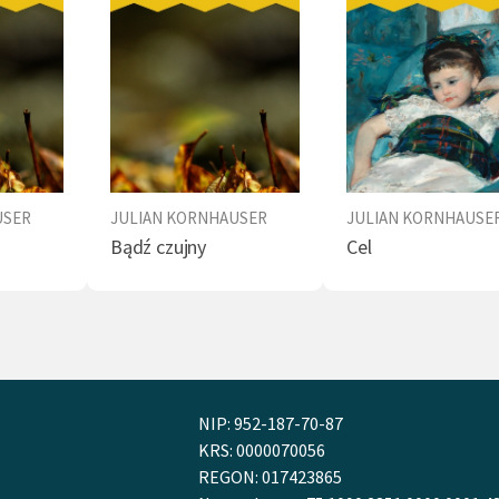
USER
JULIAN KORNHAUSER
JULIAN KORNHAUSE
Bądź czujny
Cel
NIP: 952-187-70-87
KRS: 0000070056
REGON: 017423865