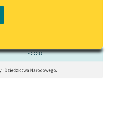
czytaj online
Regulamin biblioteki
macie PDF
Dane fundacji i sprawozdania
finansowe
Regulamin darowizn
Rozdziały
Informacja o treściach
wrażliwych
– 0:00:25
Deklaracja dostępności
y i Dziedzictwa Narodowego.