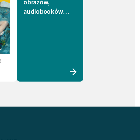
obrazów,
audiobooków…
R