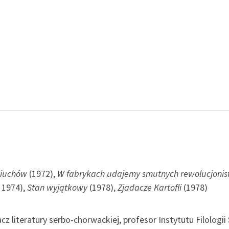
eniuchów
(1972),
W fabrykach udajemy smutnych rewolucjoni
 1974),
Stan wyjątkowy
(1978),
Zjadacze Kartofli
(1978)
macz literatury serbo-chorwackiej, profesor Instytutu Filolog