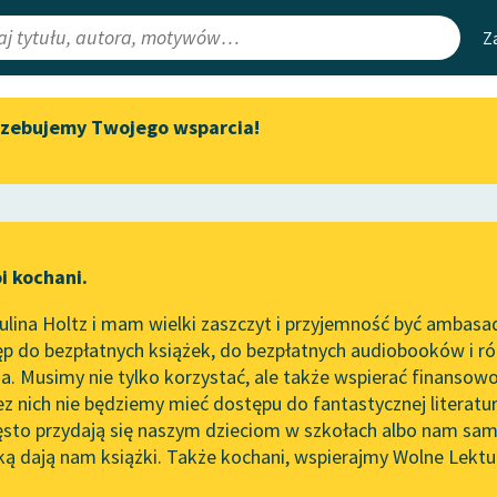
Z
rzebujemy Twojego wsparcia!
Aktualności
Narzędzia
e Lektury
„Prokurator Alicja Horn” do
Mapa Wolnych 
słuchania
irmami
Leśmianator
Byliśmy częścią AI Impact Lab
ewsletter
Przewodnik dla
i kochani.
Zapraszamy na spotkanie
czytających
online z tłumaczkami
lina Holtz i mam wielki zaszczyt i przyjemność być ambasa
literatury skandynawskiej
n Kornhauser
p do bezpłatnych książek, do bezpłatnych audiobooków i różn
API
Spotkanie z Katarzyną Tunkiel
em linijek
. Musimy nie tylko korzystać, ale także wspierać finansowo
ce redakcyjne
w Oslo
OAI-PMH
ez nich nie będziemy mieć dostępu do fantastycznej literatu
ęsto przydają się naszym dzieciom w szkołach albo nam sam
102. lata temu zmarł Joseph
Widget Wolnyc
Conrad
ką dają nam książki. Także kochani, wspierajmy Wolne Lektu
oru
Przypisy
Blog