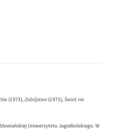
stów
(1973),
Zabójstwo
(1973),
Świat nie
ii Słowiańskiej Uniwersytetu Jagiellońskiego. W