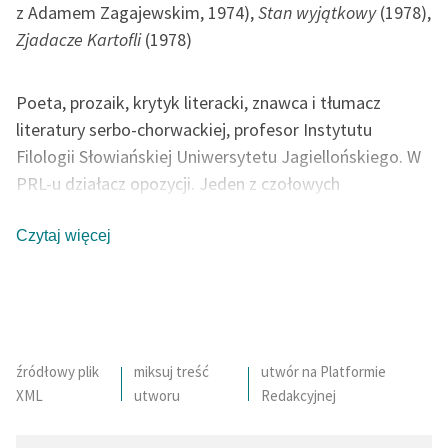
z Adamem Zagajewskim, 1974),
Stan wyjątkowy
(1978),
Zjadacze Kartofli
(1978)
Poeta, prozaik, krytyk literacki, znawca i tłumacz
literatury serbo-chorwackiej, profesor Instytutu
Filologii Słowiańskiej Uniwersytetu Jagiellońskiego. W
PRL-u działacz opozycji. Jeden z czołowych
reprezentantów poetyckiej Nowej Fali lat 70, wraz z
Adamem Zagajewskim współautor kluczowej dla tego
Czytaj więcej
nurtu książki krytycznej
Świat nie przedstawiony
. Od
innych przedstawicieli nurtu odróżnia go kontrolowana
skłonność do surrealistycznego obrazowania, elementy
symbolizmu i zwrot ku tematyce prywatnej.
źródłowy plik
miksuj treść
utwór na Platformie
XML
utworu
Redakcyjnej