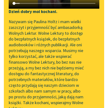
Katalog DAISY
Zgłoś brak utworu
Podkasty o książkach
Dzień dobry moi kochani.
Aktualności
Narzędzia
Nazywam się Paulina Holtz i mam wielki
zaszczyt i przyjemność być ambasadorką
„Prokurator Alicja Horn”
Mapa Wolnych Lektur
Wolnych Lektur. Wolne Lektury to dostęp
do słuchania
do bezpłatnych książek, do bezpłatnych
Leśmianator
pobierz książkę
audiobooków i różnych publikacji. Ale oni
Byliśmy częścią AI Impact
potrzebują naszego wsparcia. Musimy nie
Przewodnik dla piszących i
Lab
tylko korzystać, ale także wspierać
czytających
finansowo Wolne Lektury, bo bez nas nie
Zapraszamy na spotkanie
czytaj online
przeżyją, a my bez nich nie będziemy mieć
online z tłumaczkami
dostępu do fantastycznej literatury, do
literatury skandynawskiej
API
potrzebnych materiałów, które bardzo
Zjadacze kartofli
Spotkanie z Katarzyną
OAI-PMH
często przydają się naszym dzieciom w
Osiem linijek
Tunkiel w Oslo
szkołach albo nam samym w pracy, albo
Widget Wolnych Lektur
po prostu do przyjemności, jaką dają nam
Większa wartość
102. lata temu zmarł
książki. Także kochani, wspierajmy Wolne
Przypisy
Joseph Conrad
Gdy ciepło w pokoju