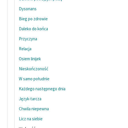
Ręce pełne poezji
Dysonans
Kolekcje edukacyjne
Bieg po zdrowie
twórców przechodzących
do domeny publicznej,
Daleko do końca
lektur szkolnych oraz
Przyczyna
Starego Testamentu
Relacja
Odkurzamy bohaterów
Osiem linijek
Szkoła Poezji Wolnych
Nieskończoność
Lektur
W samo południe
O nas
Każdego następnego dnia
Kontakt
Język-tarcza
O projekcie
Chwila niepewna
Licz na siebie
Zespół