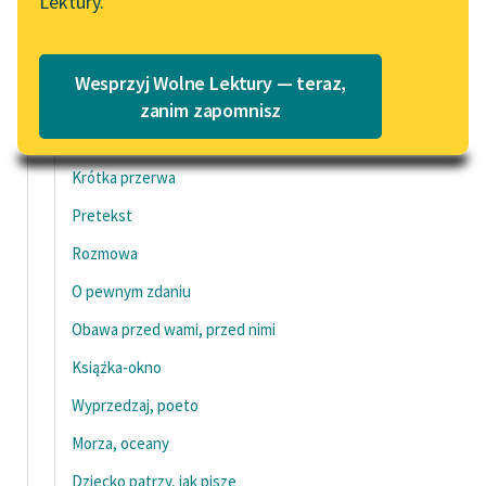
Lektury.
Katalog
O sobie
Blog
Kto na kogo czeka
Katalog w formacie PDF
Wesprzyj Wolne Lektury — teraz,
Pojednanie
Lektury szkolne i klasyka
zanim zapomnisz
literatury do słuchania dla
Przyjaźń ochronna
uczennic i uczniów z
Krótka przerwa
niepełnosprawnościami
Pretekst
E-kolekcja lektur
Rozmowa
szkolnych i literatury do
słuchania dla uczennic i
O pewnym zdaniu
uczniów z
Obawa przed wami, przed nimi
niepełnosprawnościami
Książka-okno
Feministyczne inspiracje.
Popularyzacja
Wyprzedzaj, poeto
skandynawskiej literatury
Morza, oceany
feministycznej
Dziecko patrzy, jak piszę