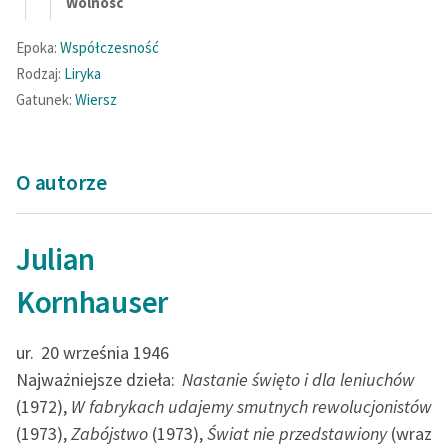
Wolność
Zasady wykorzystania
Epoka:
Współczesność
Wolnych Lektur
Rodzaj:
Liryka
Gatunek:
Wiersz
Logotypy
Materiały promocyjne
O autorze
Polityka prywatności
Regulamin biblioteki
Julian
Dane fundacji i
sprawozdania finansowe
Kornhauser
Regulamin darowizn
ur.
20 września 1946
Informacja o treściach
Najważniejsze dzieła:
Nastanie święto i dla leniuchów
wrażliwych
(1972),
W fabrykach udajemy smutnych rewolucjonistów
(1973),
Zabójstwo
(1973),
Świat nie przedstawiony
(wraz
Deklaracja dostępności