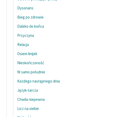
Ręce pełne poezji
Dysonans
Kolekcje edukacyjne
Bieg po zdrowie
twórców przechodzących
do domeny publicznej,
Daleko do końca
lektur szkolnych oraz
Przyczyna
Starego Testamentu
Relacja
Odkurzamy bohaterów
Osiem linijek
Szkoła Poezji Wolnych
Nieskończoność
Lektur
W samo południe
O nas
Każdego następnego dnia
Kontakt
Język-tarcza
O projekcie
Chwila niepewna
Licz na siebie
Zespół