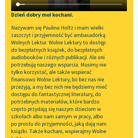
Katalog DAISY
Zgłoś brak utworu
Podkasty o książkach
Dzień dobry moi kochani.
Aktualności
Narzędzia
Nazywam się Paulina Holtz i mam wielki
zaszczyt i przyjemność być ambasadorką
„Prokurator Alicja Horn”
Mapa Wolnych Lektur
Wolnych Lektur. Wolne Lektury to dostęp
do słuchania
do bezpłatnych książek, do bezpłatnych
Leśmianator
pobierz książkę
audiobooków i różnych publikacji. Ale oni
Byliśmy częścią AI Impact
potrzebują naszego wsparcia. Musimy nie
Przewodnik dla piszących i
Lab
tylko korzystać, ale także wspierać
czytających
finansowo Wolne Lektury, bo bez nas nie
Zapraszamy na spotkanie
czytaj online
przeżyją, a my bez nich nie będziemy mieć
online z tłumaczkami
dostępu do fantastycznej literatury, do
literatury skandynawskiej
API
potrzebnych materiałów, które bardzo
Zjadacze kartofli
Spotkanie z Katarzyną
OAI-PMH
często przydają się naszym dzieciom w
Osiem linijek
Tunkiel w Oslo
szkołach albo nam samym w pracy, albo
Widget Wolnych Lektur
po prostu do przyjemności, jaką dają nam
Większa wartość
102. lata temu zmarł
książki. Także kochani, wspierajmy Wolne
Przypisy
Joseph Conrad
Gdy ciepło w pokoju