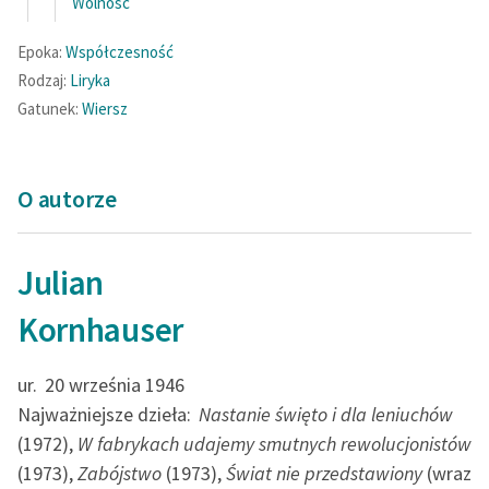
Wolność
Zasady wykorzystania
Epoka:
Współczesność
Wolnych Lektur
Rodzaj:
Liryka
Gatunek:
Wiersz
Logotypy
Materiały promocyjne
O autorze
Polityka prywatności
Regulamin biblioteki
Julian
Dane fundacji i
sprawozdania finansowe
Kornhauser
Regulamin darowizn
ur.
20 września 1946
Informacja o treściach
Najważniejsze dzieła:
Nastanie święto i dla leniuchów
wrażliwych
(1972),
W fabrykach udajemy smutnych rewolucjonistów
(1973),
Zabójstwo
(1973),
Świat nie przedstawiony
(wraz
Deklaracja dostępności