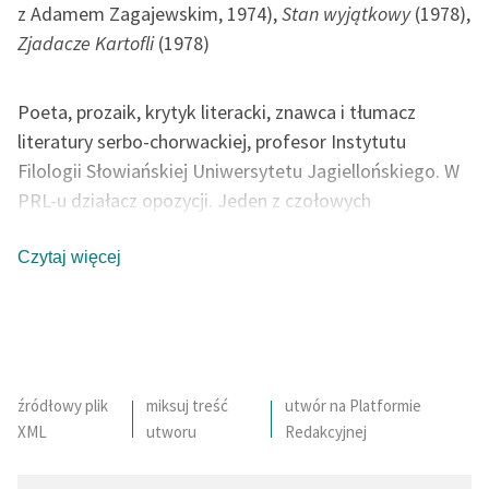
z Adamem Zagajewskim, 1974),
Stan wyjątkowy
(1978),
Zjadacze Kartofli
(1978)
Poeta, prozaik, krytyk literacki, znawca i tłumacz
literatury serbo-chorwackiej, profesor Instytutu
Filologii Słowiańskiej Uniwersytetu Jagiellońskiego. W
PRL-u działacz opozycji. Jeden z czołowych
reprezentantów poetyckiej Nowej Fali lat 70, wraz z
Adamem Zagajewskim współautor kluczowej dla tego
Czytaj więcej
nurtu książki krytycznej
Świat nie przedstawiony
. Od
innych przedstawicieli nurtu odróżnia go kontrolowana
skłonność do surrealistycznego obrazowania, elementy
symbolizmu i zwrot ku tematyce prywatnej.
źródłowy plik
miksuj treść
utwór na Platformie
XML
utworu
Redakcyjnej