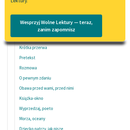
Lektury.
Katalog
O sobie
Blog
Kto na kogo czeka
Katalog w formacie PDF
Wesprzyj Wolne Lektury — teraz,
Pojednanie
Lektury szkolne i klasyka
zanim zapomnisz
literatury do słuchania dla
Przyjaźń ochronna
uczennic i uczniów z
Krótka przerwa
niepełnosprawnościami
Pretekst
E-kolekcja lektur
Rozmowa
szkolnych i literatury do
słuchania dla uczennic i
O pewnym zdaniu
uczniów z
Obawa przed wami, przed nimi
niepełnosprawnościami
Książka-okno
Feministyczne inspiracje.
Popularyzacja
Wyprzedzaj, poeto
skandynawskiej literatury
Morza, oceany
feministycznej
Dziecko patrzy, jak piszę