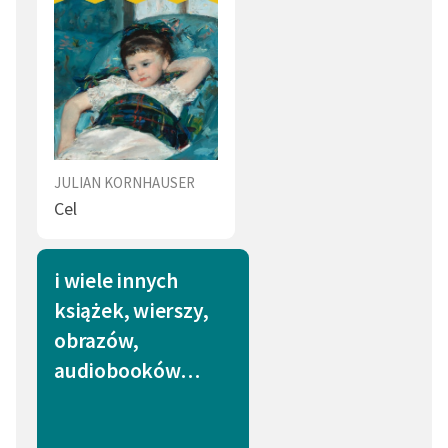
JULIAN KORNHAUSER
Cel
i wiele innych
książek, wierszy,
obrazów,
audiobooków…