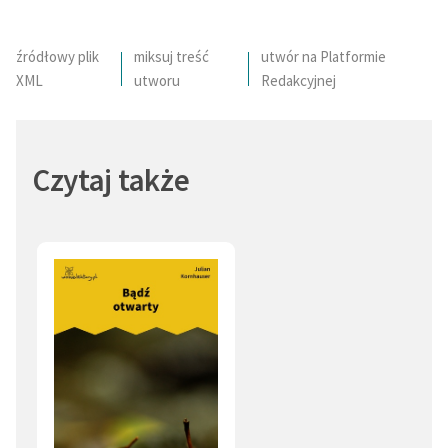
skłonność do surrealistycznego obrazowania, elementy
symbolizmu i zwrot ku tematyce prywatnej.
Deklaracja dostępności
źródłowy plik
miksuj treść
utwór na Platformie
XML
utworu
Redakcyjnej
Czytaj także