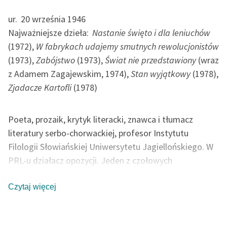
Zespół
ur.
20 września 1946
Najważniejsze dzieła:
Nastanie święto i dla leniuchów
Zasady wykorzystania
(1972),
W fabrykach udajemy smutnych rewolucjonistów
Wolnych Lektur
(1973),
Zabójstwo
(1973),
Świat nie przedstawiony
(wraz
z Adamem Zagajewskim, 1974),
Stan wyjątkowy
(1978),
Logotypy
Zjadacze Kartofli
(1978)
Materiały promocyjne
Polityka prywatności
Poeta, prozaik, krytyk literacki, znawca i tłumacz
literatury serbo-chorwackiej, profesor Instytutu
Regulamin biblioteki
Filologii Słowiańskiej Uniwersytetu Jagiellońskiego. W
Dane fundacji i
PRL-u działacz opozycji. Jeden z czołowych
sprawozdania finansowe
reprezentantów poetyckiej Nowej Fali lat 70, wraz z
Adamem Zagajewskim współautor kluczowej dla tego
Czytaj więcej
Regulamin darowizn
nurtu książki krytycznej
Świat nie przedstawiony
. Od
Informacja o treściach
innych przedstawicieli nurtu odróżnia go kontrolowana
wrażliwych