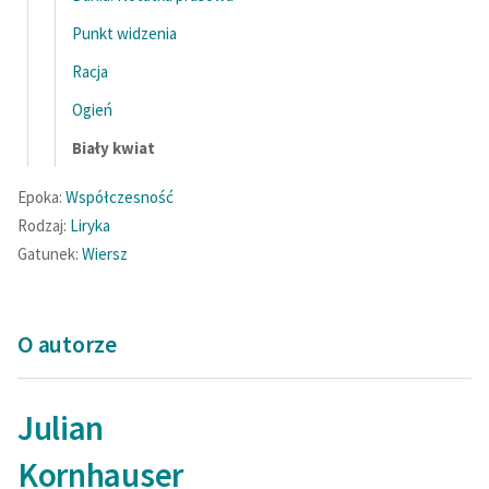
feministycznej
Punkt widzenia
Ręce pełne poezji
Racja
Kolekcje edukacyjne
Ogień
twórców przechodzących
Biały kwiat
do domeny publicznej,
lektur szkolnych oraz
Epoka:
Współczesność
Starego Testamentu
Rodzaj:
Liryka
Gatunek:
Wiersz
Odkurzamy bohaterów
Szkoła Poezji Wolnych
Lektur
O autorze
O nas
Julian
Kontakt
O projekcie
Kornhauser