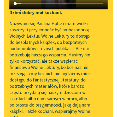
Katalog DAISY
Zgłoś brak utworu
Podkasty o książkach
Dzień dobry moi kochani.
Aktualności
Narzędzia
Nazywam się Paulina Holtz i mam wielki
zaszczyt i przyjemność być ambasadorką
Zapraszamy na spotkanie
Mapa Wolnych Lektur
Wolnych Lektur. Wolne Lektury to dostęp
online z tłumaczkami
do bezpłatnych książek, do bezpłatnych
Leśmianator
literatury skandynawskiej
pobierz książkę
audiobooków i różnych publikacji. Ale oni
potrzebują naszego wsparcia. Musimy nie
Przewodnik dla piszących i
Spotkanie z Katarzyną
tylko korzystać, ale także wspierać
czytających
Tunkiel w Oslo
finansowo Wolne Lektury, bo bez nas nie
czytaj online
przeżyją, a my bez nich nie będziemy mieć
Wolne Lektury na 32.
dostępu do fantastycznej literatury, do
Pol’and’Rock Festivalu
API
potrzebnych materiałów, które bardzo
Zjadacze kartofli
„Kochanek Lady
OAI-PMH
często przydają się naszym dzieciom w
Zjadacze kartofli
Chatterley” do słuchania
szkołach albo nam samym w pracy, albo
Widget Wolnych Lektur
na Wolnych Lekturach
po prostu do przyjemności, jaką dają nam
Przezwyciężenie konfliktów
książki. Także kochani, wspierajmy Wolne
Przypisy
Nowy audiobook –
według Engelsa