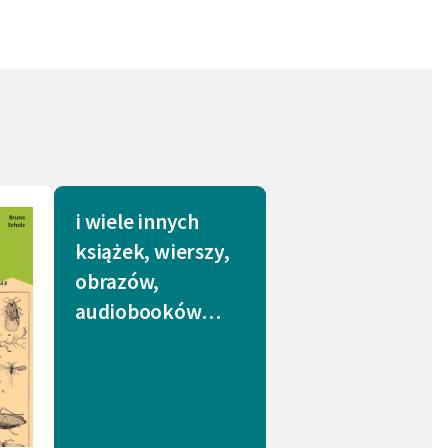
arz (1)
Las (1)
 (1)
Łzy (1)
i wiele innych
książek, wierszy,
obrazów,
audiobooków…