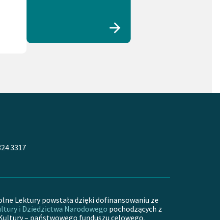
324 3317
olne Lektury powstała dzięki dofinansowaniu ze
ltury i Dziedzictwa Narodowego
pochodzących z
Kultury – państwowego funduszu celowego.