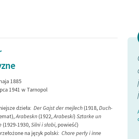
k
Odkurzamy bohaterów
t chaosu
Szkoła Poezji Wolnych Lektur
y w Parczewie
r
posób?
Pijacki uśmiech opromienił
yzne
ministrem
jego twarz. Natychmiast
y znasz
polecił sługom podać więcej
maja 1885
lipca 1941 w Tarnopol
...
wina. Niech wino się leje...
iejsze dzieła:
Der Gajst der mejlech
(1918,
Duch-
i inne
Alter Kacyzne, Chore perły i inne
oemat),
Arabeskn
(1922,
Arabeski
)
Sztarke un
opowiadania
e
(1929-1930,
Silni i słabi
, powieść)
przełożone na język polski:
Chore perły i inne