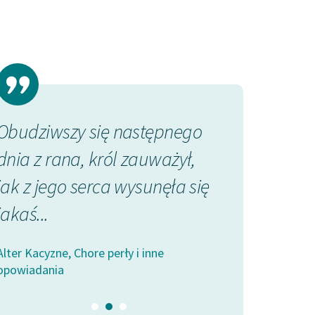
Obudziwszy się następnego
Ty pytasz w 
dnia z rana, król zauważył,
Przecież ty j
jak z jego serca wysunęła się
sprawiedliwo
jakaś...
prawo. Znajdź
Alter Kacyzne, Chore perły i inne
Alter Kacyzne, Cho
opowiadania
opowiadania