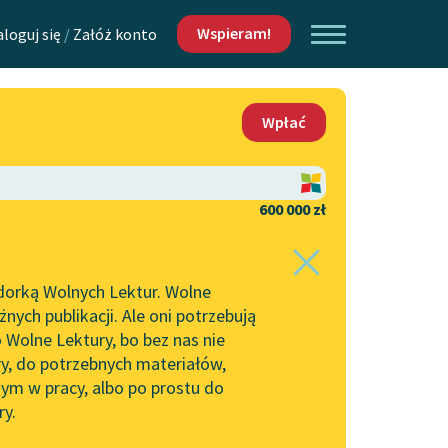
Wspieram!
aloguj się
/
Załóż konto
O nas
Wpłać
Lektur
Kontakt
O projekcie
600 000 zł
 piszących i
Zespół
dorką Wolnych Lektur. Wolne
Zasady wykorzystania
ych publikacji. Ale oni potrzebują
Wolnych Lektur
 Wolne Lektury, bo bez nas nie
Logotypy
ry, do potrzebnych materiałów,
ym w pracy, albo po prostu do
h Lektur
Materiały promocyjne
ry.
Polityka prywatności