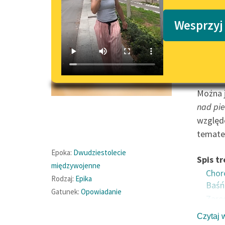
Podkasty o książkach
Wesprzyj
Arabesk
współcz
Można j
nad pie
względ
tematem
Epoka:
Dwudziestolecie
Spis tr
międzywojenne
Chor
Rodzaj:
Epika
Baśń
Gatunek:
Opowiadanie
Zarę
Dzie
Czytaj 