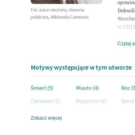
opowia
Fot. autor nieznany, domena
Dolnośl
publiczna, Wikimedia Commons
Wrocław
nr 12(1
Szyman
tekstó
Czytaj 
Fragme
Friedma
Motywy występujące w tym utworze
Michał 
literat
Śmierć (5)
Miasto (4)
Noc (
Dramatu
Cierpienie (1)
Bogactwo (1)
Sierot
Pochodz
ojciec 
Skąpiec (1)
Śpiew (1)
Serce 
Zobacz więcej
początk
rosyjsk
Rycerz (1)
Tajemnica (1)
Wino (