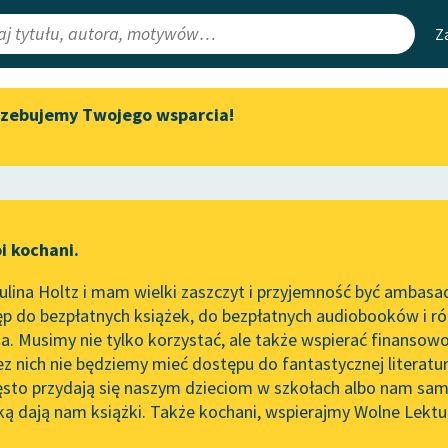
Z
rzebujemy Twojego wsparcia!
Aktualności
Narzędzia
e Lektury
„Prokurator Alicja Horn” do
Mapa Wolnych 
słuchania
irmami
Leśmianator
Byliśmy częścią AI Impact Lab
ewsletter
Przewodnik dla
i kochani.
Zapraszamy na spotkanie
czytających
online z tłumaczkami
lina Holtz i mam wielki zaszczyt i przyjemność być ambasa
literatury skandynawskiej
 Kacyzne
p do bezpłatnych książek, do bezpłatnych audiobooków i różn
API
Spotkanie z Katarzyną Tunkiel
re perły i inne opowiadania
. Musimy nie tylko korzystać, ale także wspierać finansowo
ce redakcyjne
w Oslo
OAI-PMH
ez nich nie będziemy mieć dostępu do fantastycznej literatu
ęsto przydają się naszym dzieciom w szkołach albo nam sam
ichał Friedman
102. lata temu zmarł Joseph
Widget Wolnyc
Conrad
ką dają nam książki. Także kochani, wspierajmy Wolne Lektu
oru
Przypisy
Blog