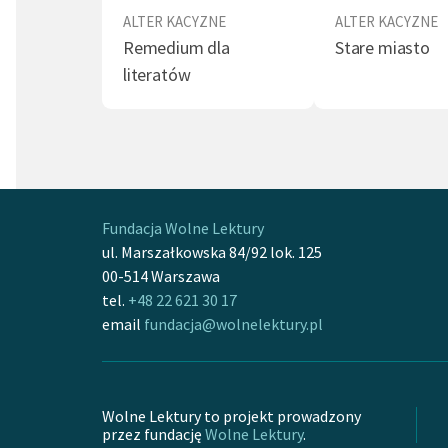
roku 19
ALTER KACYZNE
ALTER KACYZNE
wspomni
Remedium dla
Stare miasto
opublik
literatów
debiute
poema
roku w 
histori
Słowac
Po śmie
Fundacja Wolne Lektury
ul. Marszałkowska 84/92 lok. 125
przebyw
00-514 Warszawa
dawniej
tel.
+48 22 621 30 17
i nowin
email
fundacja@wolnelektury.pl
skiego 
wolą pi
Dzień i 
deskach
Wolne Lektury to projekt prowadzony
przez fundację
Wolne Lektury
.
W latac