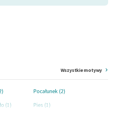
Wszystkie motywy
2)
Pocałunek (2)
ło (1)
Pies (1)
(1)
Kara (1)
k (1)
Zamek (1)