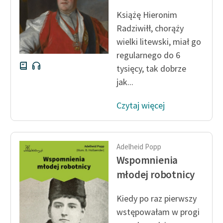
Książę Hieronim
Zasady wykorzystania
Radziwiłł, chorąży
Wolnych Lektur
wielki litewski, miał go
Logotypy
regularnego do 6
tysięcy, tak dobrze
Materiały promocyjne
jak...
Polityka prywatności
Czytaj więcej
Regulamin biblioteki
Dane fundacji i
sprawozdania finansowe
Adelheid Popp
Wspomnienia
Regulamin darowizn
młodej robotnicy
Informacja o treściach
wrażliwych
Kiedy po raz pierwszy
wstępowałam w progi
Deklaracja dostępności