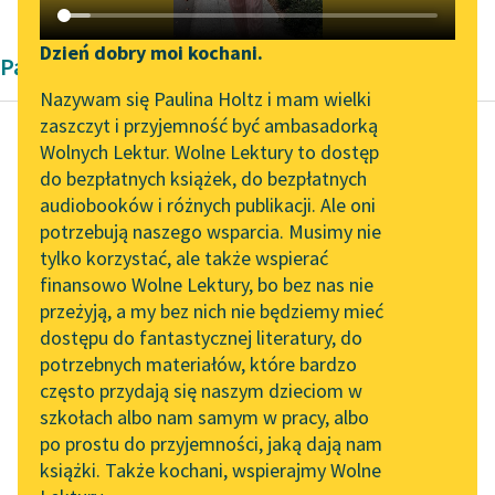
Katalog DAISY
Zgłoś brak utworu
Podkasty o książkach
Dzień dobry moi kochani.
Pamiętnik
Aktualności
Narzędzia
Nazywam się Paulina Holtz i mam wielki
zaszczyt i przyjemność być ambasadorką
„Prokurator Alicja Horn”
Mapa Wolnych Lektur
Wolnych Lektur. Wolne Lektury to dostęp
do słuchania
do bezpłatnych książek, do bezpłatnych
Kazimierz Deczyński
Leśmianator
audiobooków i różnych publikacji. Ale oni
Żywot chłopa
Byliśmy częścią AI Impact
potrzebują naszego wsparcia. Musimy nie
Przewodnik dla piszących i
polskiego na
Lab
tylko korzystać, ale także wspierać
czytających
początku XIX
finansowo Wolne Lektury, bo bez nas nie
Zapraszamy na spotkanie
stulecia
przeżyją, a my bez nich nie będziemy mieć
online z tłumaczkami
dostępu do fantastycznej literatury, do
literatury skandynawskiej
API
Nieprzyjazne
potrzebnych materiałów, które bardzo
Spotkanie z Katarzyną
OAI-PMH
stanowisko, poczucie
często przydają się naszym dzieciom w
Tunkiel w Oslo
odrębności klasowej,
szkołach albo nam samym w pracy, albo
Widget Wolnych Lektur
po prostu do przyjemności, jaką dają nam
brak łączności
102. lata temu zmarł
książki. Także kochani, wspierajmy Wolne
Przypisy
pomiędzy interesami
Joseph Conrad