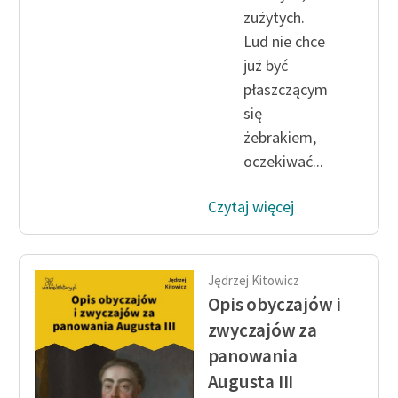
Ręce pełne poezji
zużytych.
Lud nie chce
Kolekcje edukacyjne
już być
twórców przechodzących
do domeny publicznej,
płaszczącym
lektur szkolnych oraz
się
Starego Testamentu
żebrakiem,
oczekiwać...
Odkurzamy bohaterów
Szkoła Poezji Wolnych
Czytaj więcej
Lektur
O nas
Jędrzej Kitowicz
Kontakt
Opis obyczajów i
zwyczajów za
O projekcie
panowania
Zespół
Augusta III