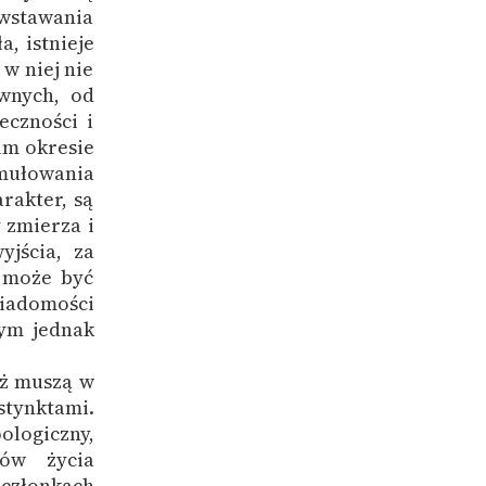
wstawania
, istnieje
 w niej nie
wnych, od
eczności i
im okresie
rmułowania
rakter, są
 zmierza i
jścia, za
o może być
iadomości
ym jednak
uż muszą w
tynktami.
ologiczny,
ków życia
 członkach