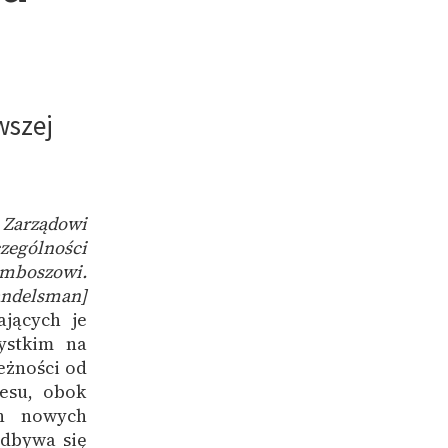
wszej
 Zarządowi
czególności
emboszowi.
andelsman]
ających je
ystkim na
eżności od
esu, obok
yn nowych
odbywa się