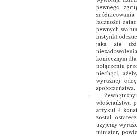
pewnego zgrup
zróżnicowania 
łączności zata
pewnych warunk
Instynkt odczuc
jaka się dzi
niezadowoleni
koniecznym dla
połączeniu prze
niechęci, ażeb
wyraźnej odrę
społeczeństwa.
Zewnętrzn
3
włościaństwa p
artykuł 4 konst
został ostate
użyjemy wyraże
minister, powi