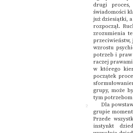
drugi proces,
świadomości kla
już dziesiątki, 
rozpoczął. Ru
zrozumienia te
przeciwieństw, 
wzrostu psychi
potrzeb i praw 
raczej prawam
w którego kie
początek proce
sformułowanie
grupy, może b
tym potrzebom 
Dla powstaw
2
grupie momenty
Przede wszystk
instynkt dzie
wywołuje dzied