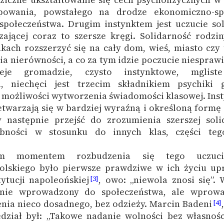
owania, powstałego na drodze ekonomiczno-sp
społeczeństwa. Drugim instynktem jest uczucie sol
czającej coraz to szersze kręgi. Solidarność rodz
ach rozszerzyć się na cały dom, wieś, miasto czy 
ia nierówności, a co za tym idzie poczucie niesprawi
eje gromadzie, czysto instynktowe, mglist
a, niechęci jest trzecim składnikiem psychiki 
 możliwości wytworzenia świadomości klasowej. Inst
twarzają się w bardziej wyraźną i określoną formę 
y następnie przejść do zrozumienia szerszej soli
bności w stosunku do innych klas, części te
ym momentem rozbudzenia się tego uczuc
olskiego było pierwsze prawdziwe w ich życiu up
ytucji napoleońskiej
, owo: „niewola znosi się”. 
[3]
cznie wprowadzony do społeczeństwa, ale wprowa
nia nieco dosadnego, bez odzieży. Marcin Badeni
[4]
edział był: „Takowe nadanie wolności bez własnośc