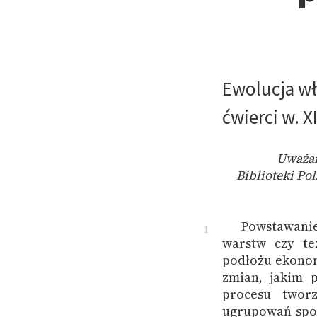
Ewolucja wł
ćwierci w. X
Uważam
Biblioteki Po
Powstawanie
1
warstw czy te
podłożu ekonom
zmian, jakim 
procesu twor
ugrupowań społ