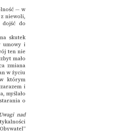
olność — w
z niewoli,
e dojść do
na skutek
ły umowy i
ój ten nie
 zbyt mało
ąca zmiana
an w życiu
 w którym
 zarazem i
a, myślało
starania o
Uwagi nad
tykalności
„Obywatel”