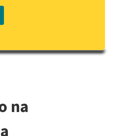
 stulecia
Regulamin biblioteki
macie PDF
Dane fundacji i sprawozdania
finansowe
Regulamin darowizn
Informacja o treściach
wrażliwych
Deklaracja dostępności
o na
ia