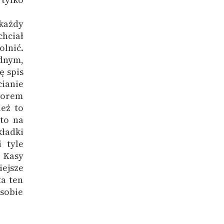
każdy
hciał
lnić.
adnym,
ę spis
cianie
ozorem
eż to
oto na
kładki
i tyle
 Kasy
ejsze
ta ten
 sobie