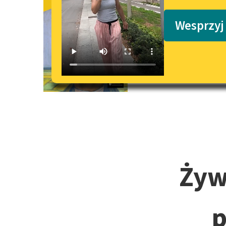
Żywot chłop
Podkasty o książkach
Wesprzyj
Żyw
p