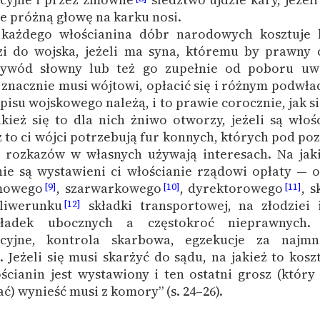
ie próżną głowę na karku nosi.
o każdego włościanina dóbr narodowych kosztuje 
i do wojska, jeżeli ma syna, któremu by prawny c
ywód słowny lub też go zupełnie od poboru uwo
ę znacznie musi wójtowi, opłacić się i różnym podwł
pisu wojskowego należą, i to prawie corocznie, jak si
kież się to dla nich żniwo otworzy, jeżeli są włoś
eż to ci wójci potrzebują fur konnych, których pod p
 rozkazów w własnych używają interesach. Na jaki
nie są wystawieni ci włościanie rządowi opłaty — 
mowego
, szarwarkowego
, dyrektorowego
, s
[9]
[10]
[11]
 liwerunku
składki transportowej, na złodziei 
[12]
kładek ubocznych a częstokroć nieprawnych.
acyjne, kontrola skarbowa, egzekucje za najmni
. Jeżeli się musi skarżyć do sądu, na jakież to kosz
ścianin jest wystawiony i ten ostatni grosz (który
ć) wynieść musi z komory” (s. 24–26).