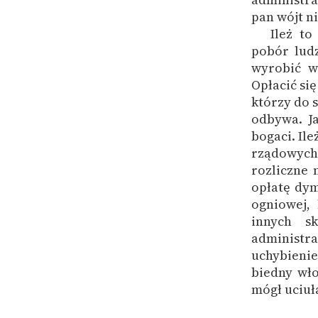
pan wójt n
Ileż t
pobór ludz
wyrobić w
Opłacić si
którzy do s
odbywa. Ja
bogaci. Il
rządowych
rozliczne 
opłatę dy
ogniowej,
innych s
administr
uchybienie
biedny wło
mógł uciuła