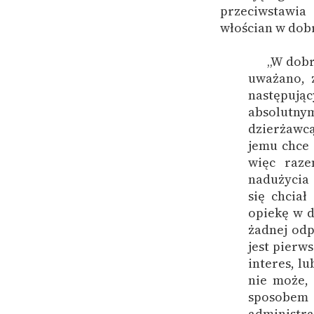
przeciwstawia
włościan w dob
„W dobr
uważano, 
następują
absolutny
dzierżawcą
jemu chce 
więc raze
nadużycia
się chciał
opiekę w d
żadnej odp
jest pierw
interes, l
nie może,
sposobem 
administra