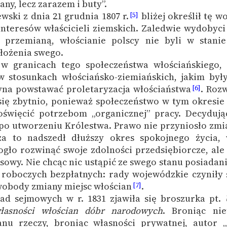
ny, lecz zarazem i buty”.
wski z dnia 21 grudnia 1807 r.
bliżej określił tę w
[5]
nteresów właścicieli ziemskich. Zaledwie wydobyci 
 przemianą, włościanie polscy nie byli w stani
łożenia swego.
 granicach tego społeczeństwa włościańskiego, 
 stosunkach włościańsko-ziemiańskich, jakim by
zyna powstawać proletaryzacja włościaństwa
. Rozw
[6]
ię zbytnio, ponieważ społeczeństwo w tym okresie
święcić potrzebom „organicznej” pracy. Decyduj
 po utworzeniu Królestwa. Prawo nie przyniosło zmi
 za to nadszedł dłuższy okres spokojnego życia,
gło rozwinąć swoje zdolności przedsiębiorcze, ale
sowy. Nie chcąc nic ustąpić ze swego stanu posiadani
 roboczych bezpłatnych: rady wojewódzkie czyniły 
wobody zmiany miejsc włościan
.
[7]
ad sejmowych w r. 1831 zjawiła się broszurka pt.
łasności włościan dóbr narodowych
. Broniąc nie
tanu rzeczy, broniąc własności prywatnej, autor 