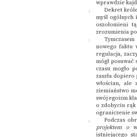
wprawdzie kajda
Dekret króle
4
myśl ogólnych i
oszołomieni tą
zrozumienia po
Tymczasem w
5
nowego faktu w
regulacja, zac
mógł posuwać s
czasu mogło po
zaszła dopiero
włościan, ale
ziemiaństwo mo
swój egoizm kla
o zdobyciu rąk
ograniczenie s
Podczas obr
6
projektem o w
istniejącego s