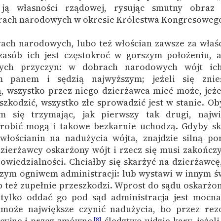
 ją własności rządowej, rysując smutny obraz 
rach narodowych w okresie Królestwa Kongresoweg
ach narodowych, lubo też włościan zawsze za właśc
zasób ich jest częstokroć w gorszym położeniu, a
cych przyczyn: w dobrach narodowych wójt ich
m panem i sędzią najwyższym; jeżeli się znie
, wszystko przez niego dzierżawca mieć może, jeże
szkodzić, wszystko złe sprowadzić jest w stanie. O
m się trzymając, jak pierwszy tak drugi, najwi
 robić mogą i takowe bezkarnie uchodzą. Gdyby sk
 włościanin na nadużycia wójta, znajdzie silną p
zierżawcy oskarżony wójt i rzecz się musi zakończ
owiedzialności. Chciałby się skarżyć na dzierżawcę
szym ogniwem administracji: lub wystawi w innym ś
ub też zupełnie przeszkodzi. Wprost do sądu oskarżo
 tylko oddać go pod sąd administracja jest mocna
może największe czynić nadużycia, bo przez rezo
cyjne i przez zmówne
śledztwo ujdzie kary, jeżeli
[8]