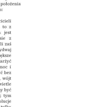
położenia
o:
icieli
 to z
 jest
sie z
li zaś
bydwaj
ększe
arżyć
omoc i
yć bez
, wójt
wietle
ny być
; tym
lucje
 tylko