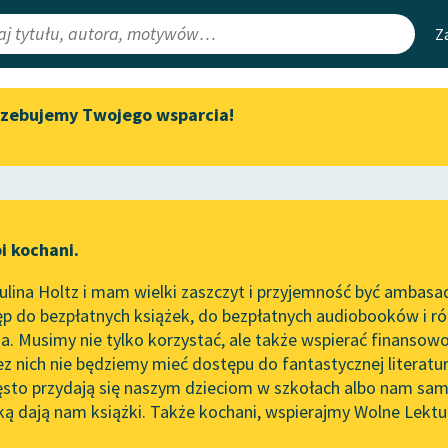
Z
rzebujemy Twojego wsparcia!
Aktualności
Narzędzia
e Lektury
„Prokurator Alicja Horn” do
Mapa Wolnych 
słuchania
irmami
Leśmianator
Byliśmy częścią AI Impact Lab
ewsletter
Przewodnik dla
i kochani.
Zapraszamy na spotkanie
czytających
online z tłumaczkami
lina Holtz i mam wielki zaszczyt i przyjemność być ambasa
literatury skandynawskiej
p do bezpłatnych książek, do bezpłatnych audiobooków i różn
API
Spotkanie z Katarzyną Tunkiel
. Musimy nie tylko korzystać, ale także wspierać finansowo
ce redakcyjne
w Oslo
OAI-PMH
ez nich nie będziemy mieć dostępu do fantastycznej literatu
ęsto przydają się naszym dzieciom w szkołach albo nam sam
102. lata temu zmarł Joseph
Widget Wolnyc
Conrad
ką dają nam książki. Także kochani, wspierajmy Wolne Lektu
oru
Przypisy
Blog