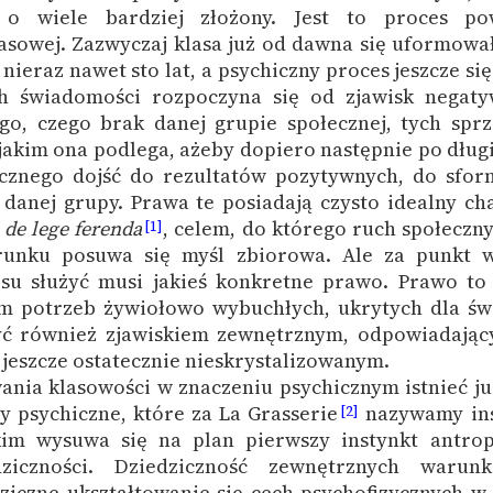
 o wiele bardziej złożony. Jest to proces po
sowej. Zazwyczaj klasa już od dawna się uformowała
a nieraz nawet sto lat, a psychiczny proces jeszcze się
ch świadomości rozpoczyna się od zjawisk negaty
go, czego brak danej grupie społecznej, tych sprz
jakim ona podlega, ażeby dopiero następnie po dług
cznego dojść do rezultatów pozytywnych, do sfo
danej grupy. Prawa te posiadają czysto idealny cha
i
de lege ferenda
, celem, do którego ruch społeczny
[1]
runku posuwa się myśl zbiorowa. Ale za punkt wy
su służyć musi jakieś konkretne prawo. Prawo t
m potrzeb żywiołowo wybuchłych, ukrytych dla św
yć również zjawiskiem zewnętrznym, odpowiadając
jeszcze ostatecznie nieskrystalizowanym.
ania klasowości w znaczeniu psychicznym istnieć j
 psychiczne, które za La Grasserie
nazywamy ins
[2]
im wysuwa się na plan pierwszy instynkt antrop
dziczności. Dziedziczność zewnętrznych warun
ziczne ukształtowanie się cech psychofizycznych w