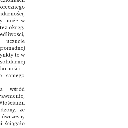
ołecznego
idarności,
iny może w
też okręg.
edliwości,
e uczucie
gromadnej
ynkty te w
solidarnej
darności i
go samego
ia wśród
rawnienie,
Włościanin
dzony, że
, ówczesny
i ściągało