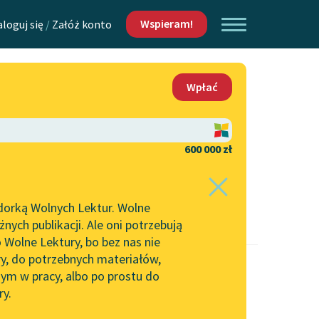
Wspieram!
aloguj się
/
Załóż konto
O nas
Wpłać
Lektur
Kontakt
O projekcie
600 000 zł
 piszących i
Zespół
dorką Wolnych Lektur. Wolne
Zasady wykorzystania
ych publikacji. Ale oni potrzebują
Wolnych Lektur
 Wolne Lektury, bo bez nas nie
Logotypy
ry, do potrzebnych materiałów,
ym w pracy, albo po prostu do
h Lektur
Materiały promocyjne
ry.
Polityka prywatności