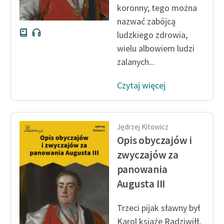
koronny; tego można
nazwać zabójcą
ludzkiego zdrowia,
wielu albowiem ludzi
zalanych...
Czytaj więcej
Jędrzej Kitowicz
Opis obyczajów i
zwyczajów za
panowania
Augusta III
Trzeci pijak sławny był
Karol książę Radziwiłł
,