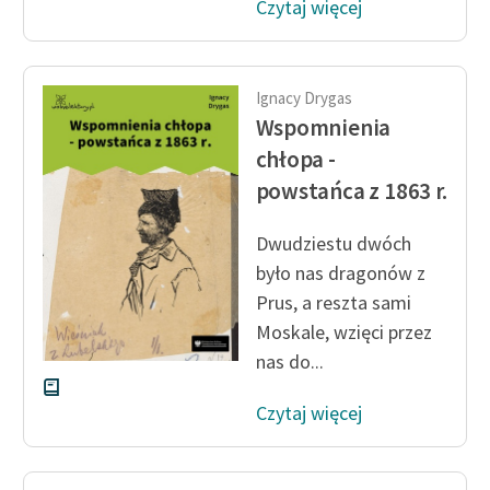
Czytaj więcej
Ręce pełne poezji
Kolekcje edukacyjne
twórców przechodzących
Ignacy Drygas
do domeny publicznej,
Wspomnienia
lektur szkolnych oraz
chłopa -
Starego Testamentu
powstańca z 1863 r.
Odkurzamy bohaterów
Dwudziestu dwóch
Szkoła Poezji Wolnych
było nas dragonów z
Lektur
Prus, a reszta sami
O nas
Moskale, wzięci przez
nas do...
Kontakt
O projekcie
Czytaj więcej
Zespół