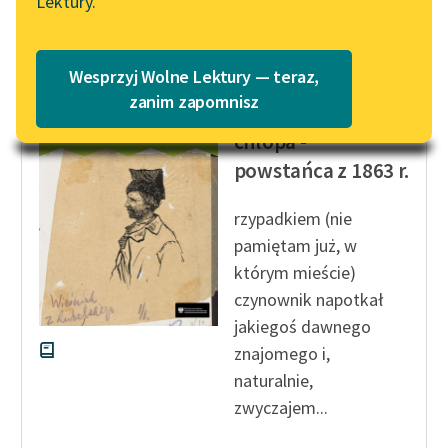
Lektury.
Czytaj więcej
Katalog
Blog
Katalog w formacie PDF
Wesprzyj Wolne Lektury — teraz,
Ignacy Drygas
Lektury szkolne i klasyka
zanim zapomnisz
Wspomnienia
literatury do słuchania dla
chłopa -
uczennic i uczniów z
powstańca z 1863 r.
niepełnosprawnościami
E-kolekcja lektur
rzypadkiem (nie
szkolnych i literatury do
pamiętam już, w
słuchania dla uczennic i
którym mieście)
uczniów z
czynownik napotkał
niepełnosprawnościami
jakiegoś dawnego
Feministyczne inspiracje.
znajomego i,
Popularyzacja
naturalnie,
skandynawskiej literatury
zwyczajem...
feministycznej