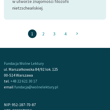
w utworze znajomości filozofii
nietzscheańskiej.
1
2
3
4
Fundacja Wolne Lektury
ul. Marszałkowska 84/92 lok. 125
00-514 Warszawa
tel.
+48 22 621 30 17
email
fundacja@wolnelektury.pl
NIP: 952-187-70-87