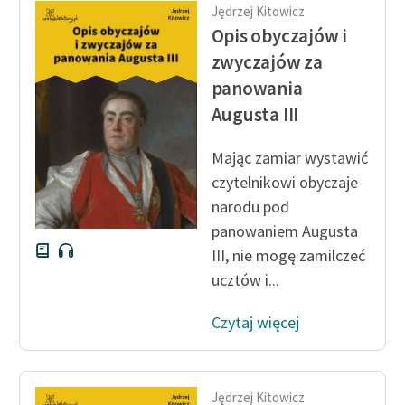
Jędrzej Kitowicz
Opis obyczajów i
Zasady wykorzystania
Wolnych Lektur
zwyczajów za
panowania
Logotypy
Augusta III
Materiały promocyjne
Mając zamiar wystawić
Polityka prywatności
czytelnikowi obyczaje
Regulamin biblioteki
narodu pod
panowaniem Augusta
Dane fundacji i
III, nie mogę zamilczeć
sprawozdania finansowe
ucztów i...
Regulamin darowizn
Czytaj więcej
Informacja o treściach
wrażliwych
Deklaracja dostępności
Jędrzej Kitowicz