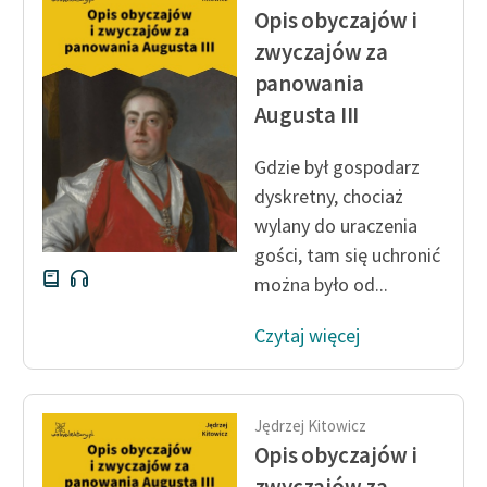
Opis obyczajów i
zwyczajów za
panowania
Augusta III
Gdzie był gospodarz
dyskretny, chociaż
wylany do uraczenia
gości, tam się uchronić
można było od...
Czytaj więcej
Jędrzej Kitowicz
Opis obyczajów i
zwyczajów za