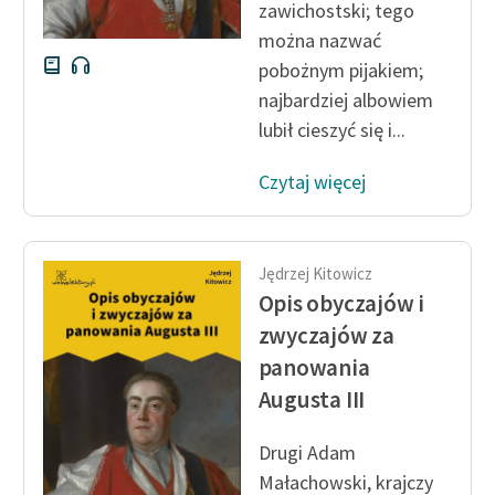
zawichostski; tego
można nazwać
pobożnym pijakiem;
najbardziej albowiem
lubił cieszyć się i...
Czytaj więcej
Jędrzej Kitowicz
Opis obyczajów i
zwyczajów za
panowania
Augusta III
Drugi Adam
Małachowski, krajczy