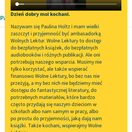
Katalog DAISY
Zgłoś brak utworu
Podkasty o książkach
Dzień dobry moi kochani.
Pamiętnik
Aktualności
Narzędzia
Nazywam się Paulina Holtz i mam wielki
zaszczyt i przyjemność być ambasadorką
„Prokurator Alicja Horn”
Mapa Wolnych Lektur
Wolnych Lektur. Wolne Lektury to dostęp
do słuchania
do bezpłatnych książek, do bezpłatnych
Wojciech Dembołęcki
Leśmianator
audiobooków i różnych publikacji. Ale oni
Pamiętniki o
Byliśmy częścią AI Impact
potrzebują naszego wsparcia. Musimy nie
Przewodnik dla piszących i
Lisowczykach czyli
Lab
tylko korzystać, ale także wspierać
czytających
przewagi Elearów
finansowo Wolne Lektury, bo bez nas nie
Zapraszamy na spotkanie
polskich
przeżyją, a my bez nich nie będziemy mieć
online z tłumaczkami
dostępu do fantastycznej literatury, do
literatury skandynawskiej
API
Kto by się ważył na
potrzebnych materiałów, które bardzo
Spotkanie z Katarzyną
OAI-PMH
wstyd wojskowy w
często przydają się naszym dzieciom w
Tunkiel w Oslo
rynsztoku siedząc pić,
szkołach albo nam samym w pracy, albo
Widget Wolnych Lektur
po prostu do przyjemności, jaką dają nam
albo w koszuli, a...
102. lata temu zmarł
książki. Także kochani, wspierajmy Wolne
Przypisy
Joseph Conrad