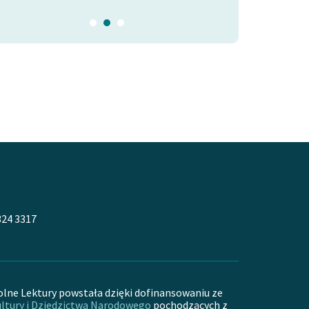
324 3317
olne Lektury powstała dzięki dofinansowaniu ze
ltury i Dziedzictwa Narodowego
pochodzących z