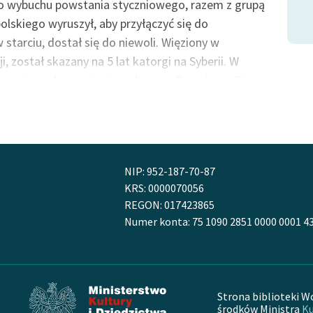
po wybuchu powstania styczniowego, razem z grupą
skiego wyruszył, aby przyłączyć się do
 starciu, dostał się do niewoli. Więziony w
, został skazany na 5 lat katorgi na Syberii. W
stawiono do granicy i przekazano Prusakom. Po
 pruskiej twierdzy w Głogowie. W 1870 został
o-pruskiej. Otrzymał rentę wojskową. W roku 1902
utek wypadku.
 wspomnienia i wydał jego drukiem jako
Pamiętnik
NIP: 952-187-70-87
ało się w 50. rocznicę powstania styczniowego pod
KRS: 0000070056
REGON: 017423865
wstańca
.
Numer konta: 75 1090 2851 0000 0001 4
Strona biblioteki W
środków Ministra
Ku