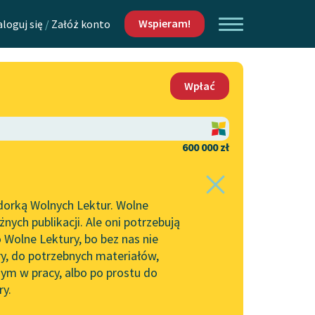
Wspieram!
aloguj się
/
Załóż konto
O nas
Wpłać
Lektur
Kontakt
O projekcie
600 000 zł
 piszących i
Zespół
dorką Wolnych Lektur. Wolne
Zasady wykorzystania
ych publikacji. Ale oni potrzebują
Wolnych Lektur
 Wolne Lektury, bo bez nas nie
Logotypy
ry, do potrzebnych materiałów,
ym w pracy, albo po prostu do
h Lektur
Materiały promocyjne
ry.
rtuj:
najpopularniejsze
alfabetycznie
Polityka prywatności