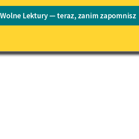
Katalog
Blog
 Wolne Lektury — teraz, zanim zapomnisz
Katalog w for
Lektury szkolne i klasyka
literatury do słuchania dla
uczennic i uczniów z
niepełnosprawnościami
E-kolekcja lektur szkolnych i
literatury do słuchania dla
uczennic i uczniów z
niepełnosprawnościami
Feministyczne inspiracje.
Popularyzacja skandynawskiej
literatury feministycznej
Ręce pełne poezji
Kolekcje edukacyjne twórców
przechodzących do domeny