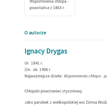
Wspomnienia chłopa -
powstańca z 1863 r.
O autorze
Ignacy Drygas
Jak nas rekrutów 
Ur.
1841 r.
powsadzali, to już
Zm.
ok. 1906 r.
biedy; ale to na pi
Najważniejsze dzieła:
Wspomnienia chłopa - p
Ignacy Drygas, Wspomnien
Chłopski powstaniec styczniowy.
powstańca z 1863 r.
Jako parobek z wielkopolskiej wsi Zimna Woda