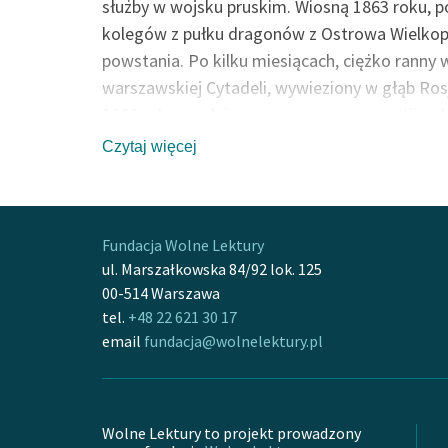
służby w wojsku pruskim. Wiosną 1863 roku, 
kolegów z pułku dragonów z Ostrowa Wielkopol
powstania. Po kilku miesiącach, ciężko ranny w
warszawskiej Cytadeli, wywieziony w głąb Rosji
1868 roku zwolniono go na mocy amnestii, od
powrocie do kraju odbywał karę za dezercję w
Czytaj więcej
powołany do armii, walczył w wojnie francusk
wyjechał do Zagłębia Ruhry, gdzie zmarł w sk
W roku 1892 Wojciech Zakrzewski spisał jego
Fundacja Wolne Lektury
Ignacego Jana Drygasa
. Drugie wydanie ukaz
ul. Marszałkowska 84/92 lok. 125
00-514 Warszawa
zmienionym tytułem:
Wspomnienia chłopa-po
tel.
+48 22 621 30 17
email
fundacja@wolnelektury.pl
Wolne Lektury to projekt prowadzony