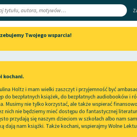
Z
rzebujemy Twojego wsparcia!
Aktualności
Narzędzia
e Lektury
Zapraszamy na spotkanie
Mapa Wolnych 
online z tłumaczkami
irmami
Leśmianator
literatury skandynawskiej
ewsletter
Przewodnik dla
Spotkanie z Katarzyną Tunkiel
i kochani.
czytających
w Oslo
lina Holtz i mam wielki zaszczyt i przyjemność być ambasa
Wolne Lektury na 32.
p do bezpłatnych książek, do bezpłatnych audiobooków i różn
Pol’and’Rock Festivalu
API
. Musimy nie tylko korzystać, ale także wspierać finansowo
ce redakcyjne
„Kochanek Lady Chatterley”
OAI-PMH
ez nich nie będziemy mieć dostępu do fantastycznej literatu
do słuchania na Wolnych
ęsto przydają się naszym dzieciom w szkołach albo nam sam
Lekturach
Widget Wolnyc
ką dają nam książki. Także kochani, wspierajmy Wolne Lektu
oru
So
Nowy audiobook – „Marzenie
Przypisy
o Oriencie” Sophie Elkan