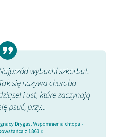
Najprzód wybuchł szkorbut.
Jak nas rekr
Tak się nazywa choroba
powsadzali, 
dziąseł i ust, które zaczynają
biedy; ale to
się psuć, przy...
Ignacy Drygas, W
powstańca z 1863 
Ignacy Drygas, Wspomnienia chłopa -
powstańca z 1863 r.