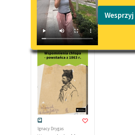
Podkasty o książkach
Wesprzyj
Pamiętnik Ignacego Drygasa
Ignacy Drygas