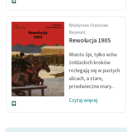
feministycznej
Ręce pełne poezji
Władysław Stanisław
Kolekcje edukacyjne
Reymont
twórców przechodzących
Rewolucja 1905
do domeny publicznej,
lektur szkolnych oraz
Miasto śpi, tylko echa
Starego Testamentu
żołdackich kroków
Odkurzamy bohaterów
rozlegają się w pustych
ulicach, a stare,
Szkoła Poezji Wolnych
przedwieczne mury...
Lektur
O nas
Czytaj więcej
Kontakt
O projekcie