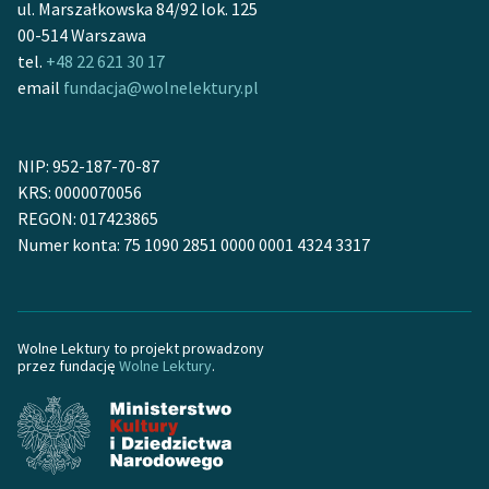
ul. Marszałkowska 84/92 lok. 125
00-514 Warszawa
Deklaracja dostępności
tel.
+48 22 621 30 17
email
fundacja@wolnelektury.pl
NIP: 952-187-70-87
KRS: 0000070056
REGON: 017423865
Numer konta: 75 1090 2851 0000 0001 4324 3317
Wolne Lektury to projekt prowadzony
przez fundację
Wolne Lektury
.