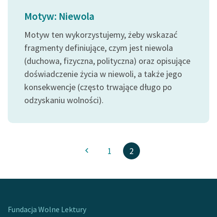
Zespół
Motyw: Niewola
Motyw ten wykorzystujemy, żeby wskazać
Zasady wykorzystania
fragmenty definiujące, czym jest niewola
Wolnych Lektur
(duchowa, fizyczna, polityczna) oraz opisujące
doświadczenie życia w niewoli, a także jego
Logotypy
konsekwencje (często trwające długo po
Materiały promocyjne
odzyskaniu wolności).
Polityka prywatności
Regulamin biblioteki
1
2
Dane fundacji i
sprawozdania finansowe
Regulamin darowizn
Informacja o treściach
Fundacja Wolne Lektury
wrażliwych