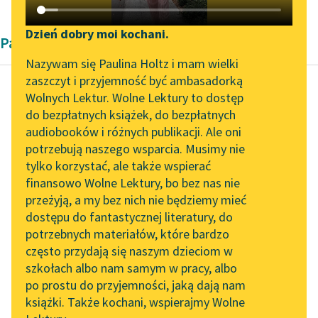
Katalog DAISY
Zgłoś brak utworu
Podkasty o książkach
Dzień dobry moi kochani.
Pamiętnik Kazimierza Deczyńskiego
Aktualności
Narzędzia
Nazywam się Paulina Holtz i mam wielki
zaszczyt i przyjemność być ambasadorką
„Prokurator Alicja Horn”
Mapa Wolnych Lektur
Wolnych Lektur. Wolne Lektury to dostęp
do słuchania
do bezpłatnych książek, do bezpłatnych
Kazimierz Deczyński
Leśmianator
audiobooków i różnych publikacji. Ale oni
Żywot chłopa
Byliśmy częścią AI Impact
potrzebują naszego wsparcia. Musimy nie
Przewodnik dla piszących i
polskiego na
Lab
tylko korzystać, ale także wspierać
czytających
początku XIX
finansowo Wolne Lektury, bo bez nas nie
Zapraszamy na spotkanie
stulecia
przeżyją, a my bez nich nie będziemy mieć
online z tłumaczkami
dostępu do fantastycznej literatury, do
literatury skandynawskiej
API
Nieprzyjazne
potrzebnych materiałów, które bardzo
Spotkanie z Katarzyną
OAI-PMH
stanowisko, poczucie
często przydają się naszym dzieciom w
Tunkiel w Oslo
odrębności klasowej,
szkołach albo nam samym w pracy, albo
Widget Wolnych Lektur
po prostu do przyjemności, jaką dają nam
brak łączności
102. lata temu zmarł
książki. Także kochani, wspierajmy Wolne
Przypisy
pomiędzy interesami
Joseph Conrad