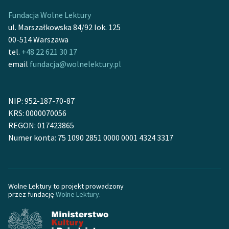
Fundacja Wolne Lektury
Zasady wykorzystania
ul. Marszałkowska 84/92 lok. 125
Wolnych Lektur
00-514 Warszawa
tel.
+48 22 621 30 17
Logotypy
email
fundacja@wolnelektury.pl
Materiały promocyjne
Polityka prywatności
NIP: 952-187-70-87
KRS: 0000070056
Regulamin biblioteki
REGON: 017423865
Dane fundacji i
Numer konta: 75 1090 2851 0000 0001 4324 3317
sprawozdania finansowe
Regulamin darowizn
Wolne Lektury to projekt prowadzony
Informacja o treściach
przez fundację
Wolne Lektury
.
wrażliwych
Deklaracja dostępności