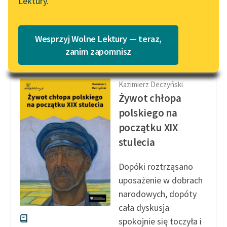
Lektury.
swymi a interesami
Katalog
Blog
powstania, na które...
Katalog w formacie PDF
Wesprzyj Wolne Lektury — teraz,
Czytaj więcej
Lektury szkolne i klasyka
zanim zapomnisz
literatury do słuchania dla
uczennic i uczniów z
Kazimierz Deczyński
niepełnosprawnościami
Żywot chłopa
E-kolekcja lektur
polskiego na
szkolnych i literatury do
początku XIX
słuchania dla uczennic i
stulecia
uczniów z
niepełnosprawnościami
Dopóki roztrząsano
Feministyczne inspiracje.
uposażenie w dobrach
Popularyzacja
narodowych, dopóty
skandynawskiej literatury
cała dyskusja
feministycznej
spokojnie się toczyła i