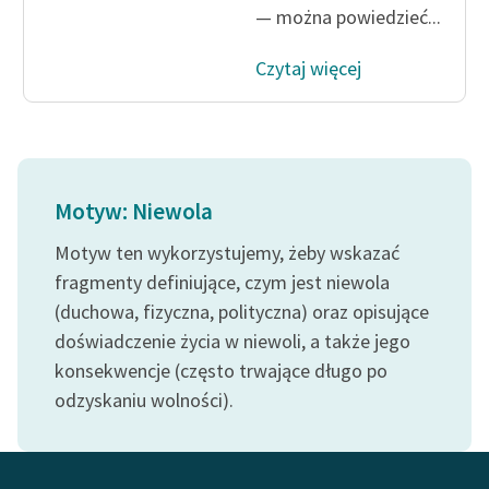
Ręce pełne poezji
— można powiedzieć...
Kolekcje edukacyjne
Czytaj więcej
twórców przechodzących
do domeny publicznej,
lektur szkolnych oraz
Starego Testamentu
Odkurzamy bohaterów
Motyw: Niewola
Szkoła Poezji Wolnych
Motyw ten wykorzystujemy, żeby wskazać
Lektur
fragmenty definiujące, czym jest niewola
(duchowa, fizyczna, polityczna) oraz opisujące
O nas
doświadczenie życia w niewoli, a także jego
Kontakt
konsekwencje (często trwające długo po
odzyskaniu wolności).
O projekcie
Zespół