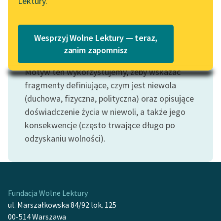
Lektury.
Wolne Lektury – idealna na
Katalog
lato
Katalog w formacie PDF
Blog
Wesprzyj Wolne Lektury — teraz,
zanim zapomnisz
Motyw: Niewola
Motyw ten wykorzystujemy, żeby wskazać
Lektury szkolne i klasyka
literatury do słuchania dla
fragmenty definiujące, czym jest niewola
uczennic i uczniów z
(duchowa, fizyczna, polityczna) oraz opisujące
niepełnosprawnościami
doświadczenie życia w niewoli, a także jego
konsekwencje (często trwające długo po
E-kolekcja lektur
odzyskaniu wolności).
szkolnych i literatury do
słuchania dla uczennic i
uczniów z
niepełnosprawnościami
Fundacja Wolne Lektury
Feministyczne inspiracje.
ul. Marszałkowska 84/92 lok. 125
Popularyzacja
00-514 Warszawa
skandynawskiej literatury