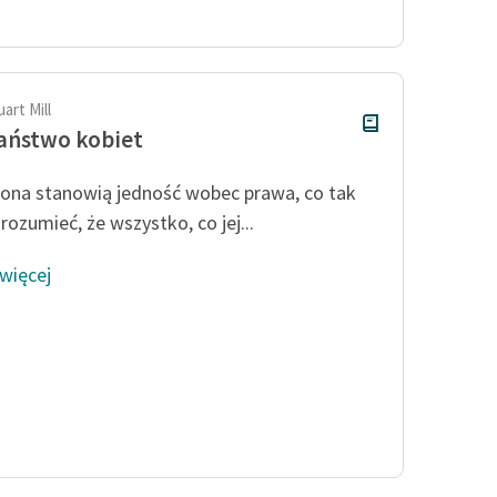
publicznej, lektur szkolnych
oraz Starego Testamentu
Odkurzamy bohaterów
Szkoła Poezji Wolnych Lektur
art Mill
aństwo kobiet
żona stanowią jedność wobec prawa, co tak
rozumieć, że wszystko, co jej...
 więcej