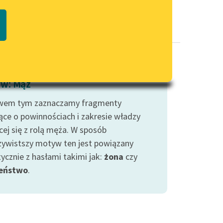
Regulamin biblioteki
macie PDF
Dane fundacji i sprawozdania
finansowe
Regulamin darowizn
Informacja o treściach
w: Mąż
wrażliwych
wem tym zaznaczamy fragmenty
Deklaracja dostępności
ce o powinnościach i zakresie władzy
cej się z rolą męża. W sposób
zywistszy motyw ten jest powiązany
ycznie z hasłami takimi jak:
żona
czy
eństwo
.