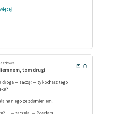
 więcej
rzeszkowa
Niemnem, tom drugi
 droga — zaczął — ty kochasz tego
eka?
ała na niego ze zdumieniem.
e?… — zaczęła. — Poszłam...