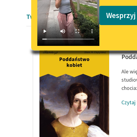
Podkasty o książkach
Wesprzyj
Twórczość Pozytywizm
John Stu
Podd
Ale wi
studio
chocia
Czytaj