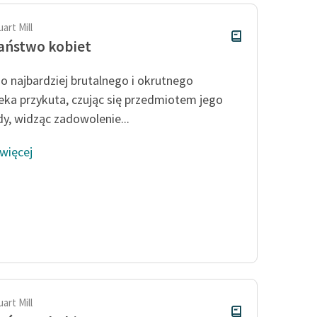
art Mill
aństwo kobiet
o najbardziej brutalnego i okrutnego
eka przykuta, czując się przedmiotem jego
y, widząc zadowolenie...
 więcej
art Mill