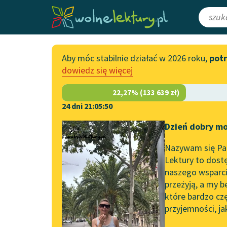
Aby móc stabilnie działać w 2026 roku,
pot
Katalog
Włącz się
dowiedz się więcej
Lektury szkolne
Wesprzyj Woln
Książki
Współpraca z f
24 dni 21:05:49
Autorki i autorzy
Zapisz się na n
Dzień dobry mo
Strona główna
Katalog
Motyw
Mąż
Audiobooki
Przekaż 1,5%
Nazywam się Pau
Motyw:
Mąż
Kolekcje tematyczne
Lektury to dostę
naszego wsparcia
Włącz się w pra
NOWOŚCI
przeżyją, a my b
Zgłoś błąd
Motywy literackie
które bardzo cz
przyjemności, ja
Zgłoś brak utw
Katalog DAISY