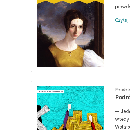
prawdy,
Czytaj
Mendele
Podró
— Jede
wtedy 
Wolałb