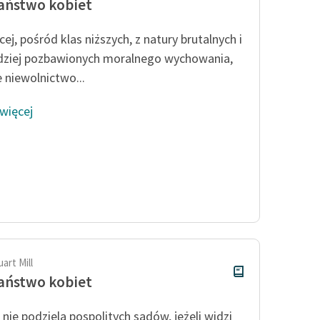
aństwo kobiet
ej, pośród klas niższych, z natury brutalnych i
dziej pozbawionych moralnego wychowania,
e niewolnictwo...
 więcej
art Mill
aństwo kobiet
i nie podziela pospolitych sądów, jeżeli widzi