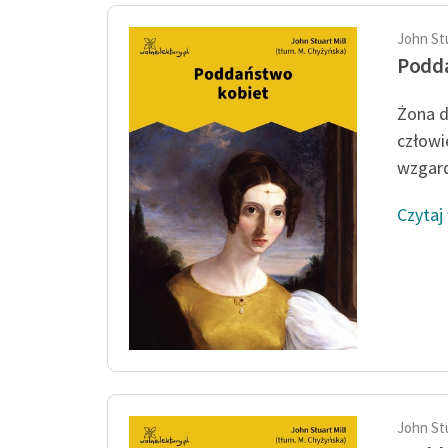
John Stu
Podd
Żona d
człowi
wzgard
Czytaj
John Stu