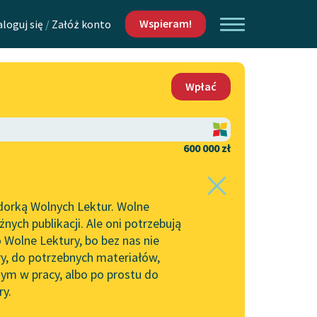
Wspieram!
aloguj się
/
Załóż konto
O nas
Wpłać
Lektur
Kontakt
O projekcie
600 000 zł
 piszących i
Zespół
dorką Wolnych Lektur. Wolne
Zasady wykorzystania
ych publikacji. Ale oni potrzebują
Wolnych Lektur
 Wolne Lektury, bo bez nas nie
Logotypy
ry, do potrzebnych materiałów,
ym w pracy, albo po prostu do
h Lektur
Materiały promocyjne
ry.
Polityka prywatności