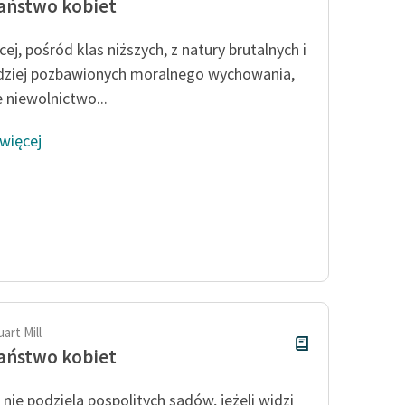
aństwo kobiet
ej, pośród klas niższych, z natury brutalnych i
dziej pozbawionych moralnego wychowania,
e niewolnictwo...
 więcej
art Mill
aństwo kobiet
i nie podziela pospolitych sądów, jeżeli widzi