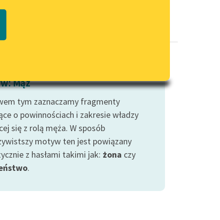
Regulamin biblioteki
macie PDF
Dane fundacji i sprawozdania
finansowe
Regulamin darowizn
Informacja o treściach
w: Mąż
wrażliwych
wem tym zaznaczamy fragmenty
Deklaracja dostępności
ce o powinnościach i zakresie władzy
cej się z rolą męża. W sposób
zywistszy motyw ten jest powiązany
ycznie z hasłami takimi jak:
żona
czy
eństwo
.