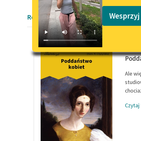
Podkasty o książkach
Wesprzyj
Rozprawa Pozytywizm
John Stu
Podd
Ale wi
studio
chocia
Czytaj