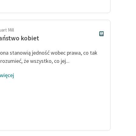
publicznej, lektur szkolnych
oraz Starego Testamentu
Odkurzamy bohaterów
Szkoła Poezji Wolnych Lektur
art Mill
aństwo kobiet
żona stanowią jedność wobec prawa, co tak
rozumieć, że wszystko, co jej...
 więcej