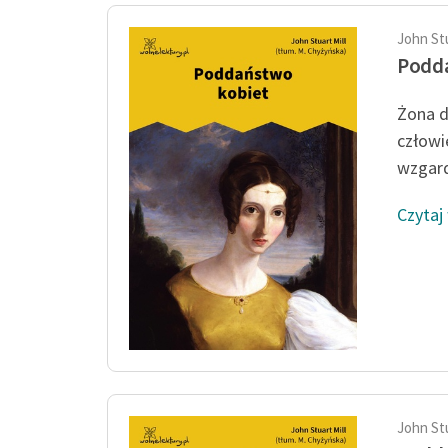
John Stu
Podd
Żona d
człowi
wzgard
Czytaj
John Stu