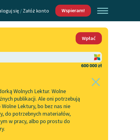
Wspieram!
aloguj się
/
Załóż konto
O nas
Wpłać
Lektur
Kontakt
O projekcie
600 000 zł
 piszących i
Zespół
dorką Wolnych Lektur. Wolne
Zasady wykorzystania
ych publikacji. Ale oni potrzebują
Wolnych Lektur
 Wolne Lektury, bo bez nas nie
Logotypy
ry, do potrzebnych materiałów,
ym w pracy, albo po prostu do
h Lektur
Materiały promocyjne
ry.
Polityka prywatności