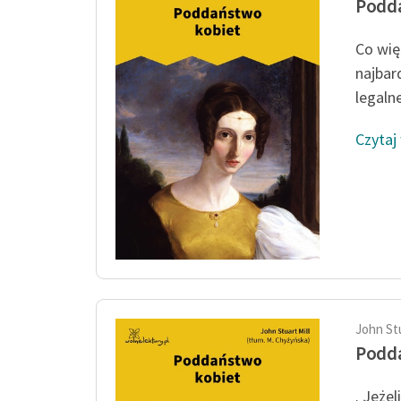
Podd
Co więc
najbar
legaln
Czytaj
John Stu
Podd
. Jeżel