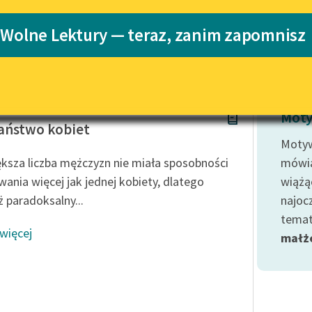
Katalog
Blog
 Wolne Lektury — teraz, zanim zapomnisz
Katalog w for
Lektury szkolne i klasyka
literatury do słuchania dla
uczennic i uczniów z
art Mill
niepełnosprawnościami
Moty
aństwo kobiet
E-kolekcja lektur szkolnych i
Moty
literatury do słuchania dla
ększa liczba mężczyzn nie miała sposobności
mówią
uczennic i uczniów z
wania więcej jak jednej kobiety, dlatego
wiążą
niepełnosprawnościami
ż paradoksalny...
najoc
Feministyczne inspiracje.
temat
Popularyzacja skandynawskiej
 więcej
literatury feministycznej
małż
Ręce pełne poezji
Kolekcje edukacyjne twórców
przechodzących do domeny