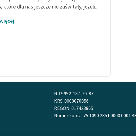
 które dla nas jeszcze nie zaświtały, jeżeli...
 więcej
NIP: 952-187-70-87
KRS: 0000070056
REGON: 017423865
Numer konta: 75 1090 2851 0000 0001 4