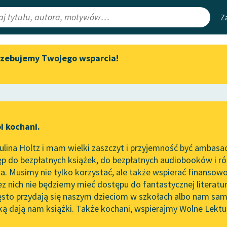
Z
rzebujemy Twojego wsparcia!
Aktualności
Narzędzia
e Lektury
Zapraszamy na spotkanie
Mapa Wolnych 
online z tłumaczkami
irmami
Leśmianator
literatury skandynawskiej
ewsletter
Przewodnik dla
Spotkanie z Katarzyną Tunkiel
i kochani.
czytających
w Oslo
lina Holtz i mam wielki zaszczyt i przyjemność być ambasa
Wolne Lektury na 32.
p do bezpłatnych książek, do bezpłatnych audiobooków i różn
Pol’and’Rock Festivalu
API
. Musimy nie tylko korzystać, ale także wspierać finansowo
ce redakcyjne
„Kochanek Lady Chatterley”
OAI-PMH
ez nich nie będziemy mieć dostępu do fantastycznej literatu
do słuchania na Wolnych
ęsto przydają się naszym dzieciom w szkołach albo nam sam
Lekturach
Widget Wolnyc
ką dają nam książki. Także kochani, wspierajmy Wolne Lektu
oru
zytywizm
✖
Rozprawa
✖
Nowy audiobook – „Marzenie
Przypisy
o Oriencie” Sophie Elkan