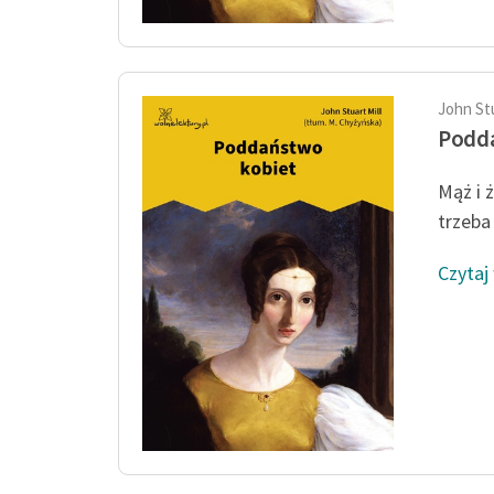
John Stu
Podd
Mąż i 
trzeba 
Czytaj