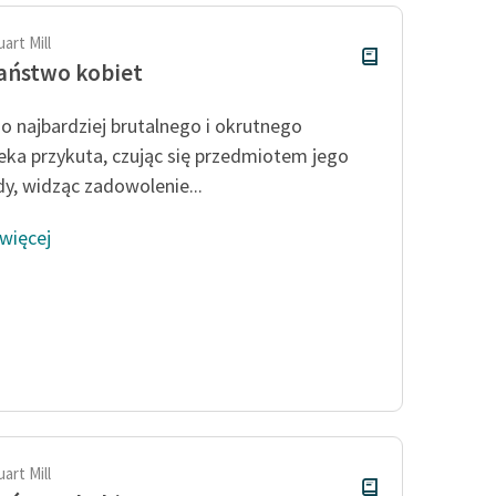
art Mill
aństwo kobiet
o najbardziej brutalnego i okrutnego
eka przykuta, czując się przedmiotem jego
y, widząc zadowolenie...
 więcej
art Mill